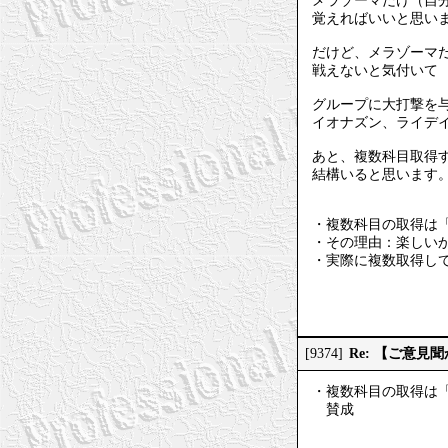
メラゾーマだけ（自
覚えればいいと思い
だけど、メラゾーマ
戦えないと気付いて
グループに大打撃を
イオナズン、ライデ
あと、複数科目取得
結構いると思います
・複数科目の取得は
・その理由：楽しい
・実際に複数取得し
Re: 【ご意
[9374]
・複数科目の取得は
賛成