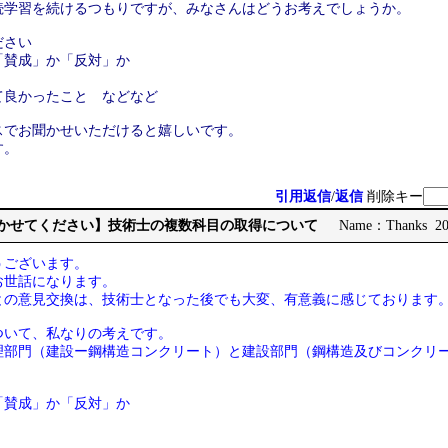
続学習を続けるつもりですが、みなさんはどうお考えでしょうか。
ださい
「賛成」か「反対」か
て良かったこと などなど
スでお聞かせいただけると嬉しいです。
す。
引用返信
/
返信
削除キー
見聞かせてください】技術士の複数科目の取得について
Name：Thanks 202
うございます。
お世話になります。
との意見交換は、技術士となった後でも大変、有意義に感じております
ついて、私なりの考えです。
理部門（建設ー鋼構造コンクリート）と建設部門（鋼構造及びコンクリー
「賛成」か「反対」か