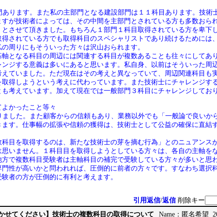
部門あります。また私の主部門となる建設部門は１１科目あります。技術
ますが技術者によっては、その中間を主部門とされている方も多数おら
」とさせて頂きました。もちろん１部門１科目取得されている方を卑下
取得されている方でも取得科目のスペシャリストであり続けるためには
私の周りにもそういった方々は沢山おられます。
基軸となる科目の周辺には関連する科目が複数あることも往々にしてあ
レンジする意義は多いにあると思います。私自身、以前はそういった周
考えていました。ただ現在はその考えと異なっていて、周辺関連科目も
を取得しようという考えに代わっています。また技術士にチャレンジす
とも考えています。加えて現在では一般部門３科目にチャレンジしてお
てよかったこと等々
がりました。また顧客からの信頼もあり、業務以外でも「一般論で良いか
きます。仕事幅の拡張や信頼の獲得は、技術士として公益の確保に直結
数科目を取得するのは、新たな技術士の芽を摘む行為」とのニュアンスが
は思いません。１科目目を取得しようとしている方々は、各自の主軸を
他方で複数科目受験者は主軸科目の補完で受験している方々が多いと思
専門性が高いかと問われれば、圧倒的に前者の方々です。すなわち選択
受験者の方が圧倒的に有利と考えます。
引用返信
/
返信
削除キー
見聞かせてください】技術士の複数科目の取得について
Name：匿名希望 2026