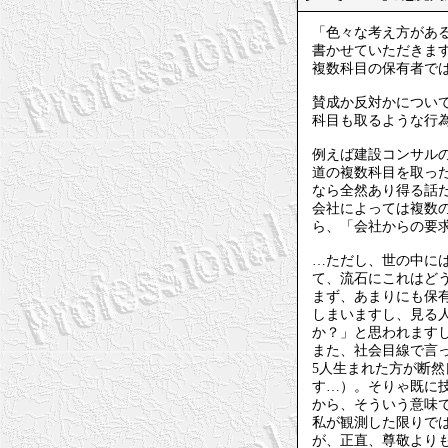
「色々な考え方があ
書かせていただきま
複数科目の保有者で
賛成か反対かについて
科目も取るような行
例えば建設コンサル
道の複数科目を取った
なら全然あり得る話
会社によっては複数
ら、「会社からの要
…ただし、世の中には
て、流石にこれはど
まず、あまりにも保
しまいますし、見る
か？」と思われます
また、社会目線で言
5人生まれた方が断
す…）。そりゃ既に
から、そういう意味
私が観測した限りで
が、正直、尊敬より