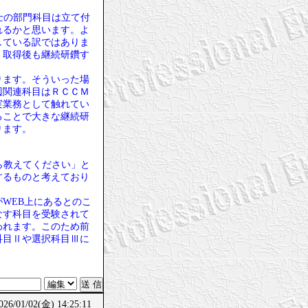
士の部門科目は立て付
れるかと思います。よ
している訳ではありま
、取得後も継続研鑽す
ります。そういった場
辺関連科目はＲＣＣＭ
実業務として触れてい
ることで大きな継続研
ります。
ら教えてください」と
するものと考えており
WEB上にあるとのこ
なす科目を受験されて
われます。このため前
科目Ⅱや選択科目Ⅲに
/01/02(金) 14:25:11