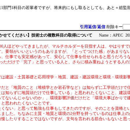
は1部門1科目の若輩者ですが、将来的にもし取るとしても、あと＋総監
引用返信
/
返信
削除キー
見聞かせてください】技術士の複数科目の取得について
Name：APEC 2026
100人ほどやってきましたが、マルチホルダーを目指す人は、やはりす
す。要領がいいというのもありますが、「とってつけた感」があまりな
ら、仕事でも安定感があって、安心して仕事を任せられると思うだろう
取っただけで「完了」と思っている人と、さらに積み重ねようとする人の
では建設・土質基礎と応用理学・地質、建設・建設環境と環境・環境影
けだと「地質のこと（堆積学とか岩石学など）は知らずに工学頭だけで
とは知らずに地質頭だけで仕事している」と思われたくないこと、建設
ってないんじゃないのか」、環境影響評価だけだと「環境大事ばかりで
」と思われたくないことです。
たくない」と思って勉強も仕事もしてきたのですが、そのことを資格と
しました。ちなみに土質・地質と環境の2分野を持っているのは仕事上の
自慢したりすることではないですが、文句を言われる筋合いもないと思