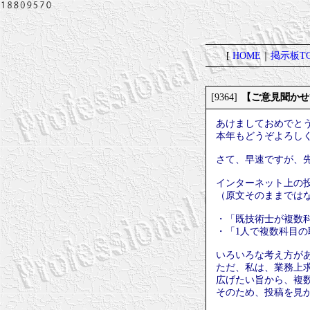
[
HOME
｜
掲示板TO
【ご意見聞かせ
[9364]
あけましておめでと
本年もどうぞよろし
さて、早速ですが、
インターネット上の
（原文そのままでは
・「既技術士が複数
・「1人で複数科目の
いろいろな考え方が
ただ、私は、業務上
広げたい旨から、複
そのため、投稿を見