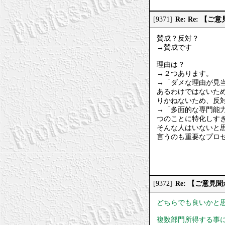
Re: Re: 
[9371]
賛成？反対？
→賛成です
理由は？
→２つあります。
→「ダメな理由が見
あるわけではないた
りかねないため、反
→「多面的な専門能
つのことに特化しす
そんな人はいないと
言うのも重要なプロ
Re: 【ご意
[9372]
どちらでも良いかと
複数部門所得する事