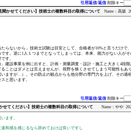
引用返信
/
返信
削除キー
【ご意見聞かせてください】技術士の複数科目の取得について
Name：高坂 2026
当たらないから」技術士試験は目安として、合格者が10%と言うだけで
めです。逆に1人１つまでとなってしまっては、本来、能力がない人がそ
対です。
力」建設事業を例に出すと、計画・測量調査・設計・施工と大きく4段階
ぎることはダメとは言えませんが、視野を狭くさせてしまう可能性もあ
思いますが…）。その防止の観点からも他分野の専門力を上げ、その過
セスと思います。
引用返信
/
返信
削除キー
見聞かせてください】技術士の複数科目の取得について
Name：やや 2026/
思います。
に違和感を感じるなら辞めておけば良いですし