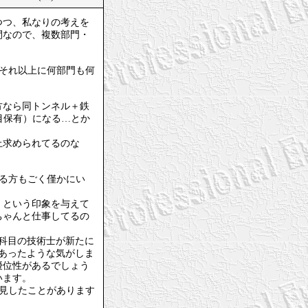
つつ、私なりの考えを
間なので、複数部門・
、それ以上に何部門も何
方なら同トンネル＋鉄
科目保有）になる…とか
上求められてるのな
いる方もごく僅かにい
」という印象を与えて
ちゃんと仕事してるの
1科目の技術士が新たに
あったような気がしま
優位性があるでしょう
います。
拝見したことがあります