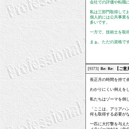
会社での評価や転職
私は三部門取得して
個人的には公共事業
多いです。
一方で、技術士を取
まぁ、ただの資格で
Re: Re: 
[9373]
長正月の時間を持て
わかりにくい例えを
私たちはゾーマを倒
「ここは、アリアハ
何も取得する必要が
一匹に大打撃を与え