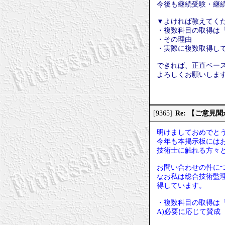
今後も継続受験・継
▼よければ教えてく
・複数科目の取得は
・その理由
・実際に複数取得し
できれば、正直ベー
よろしくお願いしま
Re: 【ご意
[9365]
明けましておめでと
今年も本掲示板には
技術士に触れる方々
お問い合わせの件に
なお私は総合技術監
得しています。
・複数科目の取得は
A)必要に応じて賛成