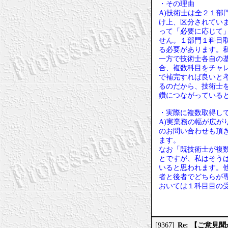
・その理由
A)技術士は全２１
け上、区分されてい
って「必要に応じて
せん。１部門１科目
る必要があります。
一方で技術士各自の
合、複数科目をチャ
で補完すれば良いと
るのだから、技術士
鑽につながっている
・実際に複数取得し
A)実業務の幅が広
のお問い合わせも頂
ます。
なお「既技術士が複
とですが、私はそう
いると思われます。
者と後者でどちらが
おいては１科目目の
Re: 【ご意
[9367]