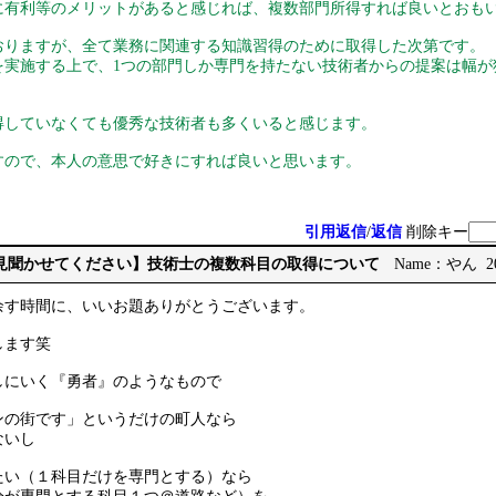
に有利等のメリットがあると感じれば、複数部門所得すれば良いとおも
おりますが、全て業務に関連する知識習得のために取得した次第です。
を実施する上で、1つの部門しか専門を持たない技術者からの提案は幅が
得していなくても優秀な技術者も多くいると感じます。
すので、本人の意思で好きにすれば良いと思います。
引用返信
/
返信
削除キー
【ご意見聞かせてください】技術士の複数科目の取得について
Name：やん 2026
余す時間に、いいお題ありがとうございます。
します笑
しにいく『勇者』のようなもので
ンの街です」というだけの町人なら
ないし
たい（１科目だけを専門とする）なら