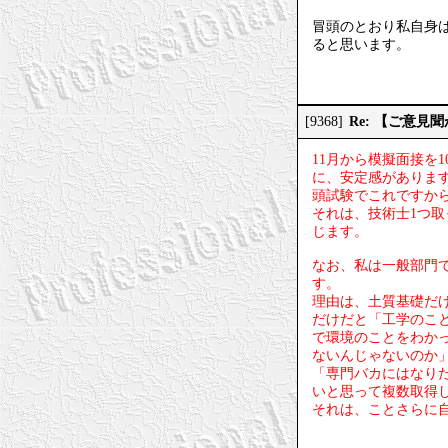
冒頭のとおり私自身
ると思います。
Re: 【ご意
[9368]
11月から模擬面接を
に、安定感がありま
頭試験でこれですか
それは、技術士1つ
じます。
なお、私は一般部門
す。
理由は、土質基礎だ
だけだと「工学のこ
で環境のことをわか
ないんじゃないのか
「専門バカにはなり
いと思って複数取得
それは、ことさらに