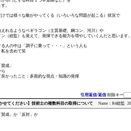
分が専門とする科目１つ＠道路など）を
ます。
だけでは様々な敵がやってくる（いろいろな問題が起こる）状況で
与えれるようなベギラゴン（土質基礎、鋼コン、河川）や
イン（総監）も覚えて、発揮できる能力を増やしていくんだと思います
する人の中は「調子に乗って・・・」という人も
。私を含めて笑
「賛成」
から
て良かったこと：多面的な視点・知識の発揮
引用返信
/
返信
削除キー
見聞かせてください】技術士の複数科目の取得について
Name：R4総監 2026
「賛成」か「反対」か