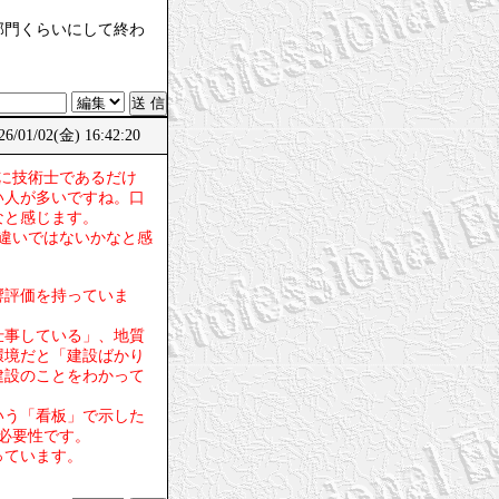
部門くらいにして終わ
/01/02(金) 16:42:20
でに技術士であるだけ
い人が多いですね。口
なと感じます。
違いではないかなと感
響評価を持っていま
仕事している」、地質
環境だと「建設ばかり
建設のことをわかって
いう「看板」で示した
必要性です。
っています。