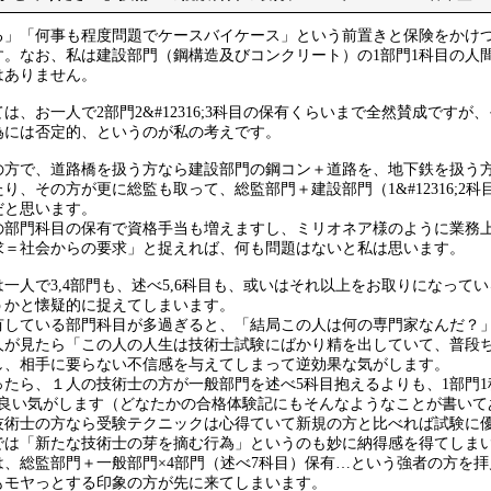
る」「何事も程度問題でケースバイケース」という前置きと保険をかけ
す。なお、私は建設部門（鋼構造及びコンクリート）の1部門1科目の人
はありません。
は、お一人で2部門2&#12316;3科目の保有くらいまで全然賛成ですが
為には否定的、というのが私の考えです。
の方で、道路橋を扱う方なら建設部門の鋼コン＋道路を、地下鉄を扱う
り、その方が更に総監も取って、総監部門＋建設部門（1&#12316;2
だと思います。
の部門科目の保有で資格手当も増えますし、ミリオネア様のように業務
求＝社会からの要求」と捉えれば、何も問題はないと私は思います。
一人で3,4部門も、述べ5,6科目も、或いはそれ以上をお取りになって
うかと懐疑的に捉えてしまいます。
有している部門科目が多過ぎると、「結局この人は何の専門家なんだ？
人が見たら「この人の人生は技術士試験にばかり精を出していて、普段
し、相手に要らない不信感を与えてしまって逆効果な気がします。
ったら、１人の技術士の方が一般部門を述べ5科目抱えるよりも、1部門
然良い気がします（どなたかの合格体験記にもそんなようなことが書いて
技術士の方なら受験テクニックは心得ていて新規の方と比べれば試験に
では「新たな技術士の芽を摘む行為」というのも妙に納得感を得てしま
は、総監部門＋一般部門×4部門（述べ7科目）保有…という強者の方を
もモヤっとする印象の方が先に来てしまいます。