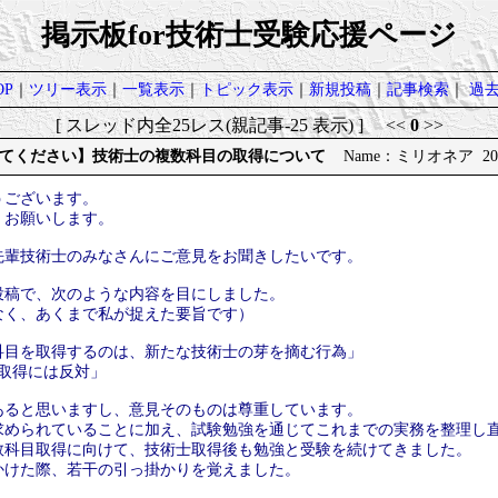
掲示板for技術士受験応援ページ
P
｜
ツリー表示
｜
一覧表示
｜
トピック表示
｜
新規投稿
｜
記事検索
｜
過
[ スレッド内全25レス(親記事-25 表示) ] <<
0
>>
てください】技術士の複数科目の取得について
Name：ミリオネア 2026/
うございます。
くお願いします。
先輩技術士のみなさんにご意見をお聞きしたいです。
投稿で、次のような内容を目にしました。
なく、あくまで私が捉えた要旨です）
科目を取得するのは、新たな技術士の芽を摘む行為」
取得には反対」
あると思いますし、意見そのものは尊重しています。
求められていることに加え、試験勉強を通じてこれまでの実務を整理し
数科目取得に向けて、技術士取得後も勉強と受験を続けてきました。
かけた際、若干の引っ掛かりを覚えました。