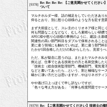
Re: Re: Re: Re: 【ご意見聞かせてく
[9378]
ついて
マルチホルダー様、話の補足をしていただきあり
仰るとおり、別に怒り心頭様のような方を貶す意
まず大前提として、スレ主のミリオネア様と同じ
何も問題なことなどなく、むしろ素晴らしい研鑽
APEC様や怒り心頭様の事例のように、建設-土基
関連性の高い部門科目をダブルで保有されること
更に違う領域にも触れていれば、更に違う部門科
たかが1回合格しただけの私からしたら、見習うべ
ただ、私が疑念に思うのは、またまたマルチホル
例えば、仕事でとある技術士の方と名刺交換した
「技術士（総合技術監理部門、機械部門、電気電
などと書いてあったら…という、割と極端なケー
確かに凄い方だとは思いますが…やはりネガティ
やや逃げ口上っぽくて申し訳ないですが、
「色々な考え方がある」「何事も程度問題でケー
Re: 【ご意見聞かせてください】技術士の
[9379]