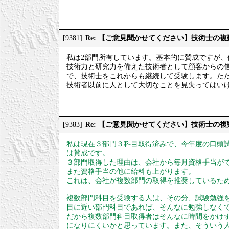
Re: 【ご意見聞かせてください】技術士の
[9381]
私は2部門所有しています。基本的に賛成ですが
技術力と研究力を備えた技術者として顧客からの
で、技術士をこれからも継続して受験します。た
技術者以前に人として大切なことを見失ってはい
Re: 【ご意見聞かせてください】技術士の
[9383]
私は現在３部門３科目取得済みで、今年度の口頭
は賛成です。
３部門取得した理由は、会社から毎月資格手当が
また資格手当の他に給料も上がります。
これは、会社が複数部門の取得を推奨しているた
複数部門科目を受験する人は、その分、試験勉強
目に近い部門科目であれば、そんなに勉強しなく
だから複数部門科目取得者はそんなに時間をかけ
になりにくいかと思っています。また、そういう