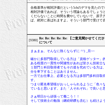
合格基準が相対評価だという5chのデマを見たので
相対評価であれば、そういう理論もあるでしょう
くだらないことに時間を費やしていないで、原子
ば、絶対に喜ばれますよ。そういう部門で受けて
Re: Re: Re: Re: Re: 【ご意見聞か
[9380]
について
まぁまぁ、そんなに熱くならずに ^^) _旦~~
確かに多部門取得している方は「資格ゲッター」
ある程度の一貫性や関連性があれば皆さん技術士
１部門１科目取得者でもその道を究めている方は
分を卑下することはありません。
一方でお仕事上、必要となる方は多部門多科目取
す。
つまり匿名希望様がおっしゃられるように「色々
ていると思います。また「人それぞれ」で良いと
さぁ明日から頑張って働こう！！
そして技術士の勉強（継続研鑽も含む）も続けよ