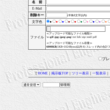
名 前
E-Mail
削除キー
(半角8文字以内)
文字色
●
●
●
●
●
●
●
●
●
●
≪アップロード可能なファイル種類≫
ファイル
\n/
.gif
/
.jpg
/
.jpeg
/
.png
/.txt/.lzh/.zip/.mid/.pdf
≪アップロード可能なファイル容量≫
6000KB
(1KB=1024Bytes)以内 6) スレッド内の合計
プ
[
HOME
｜
掲示板TOP
｜
ツリー表示
｜
一覧表示
｜