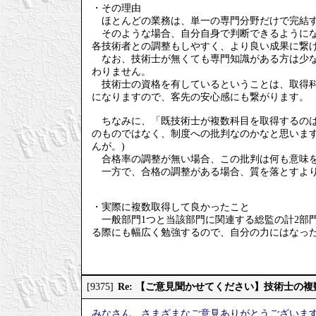
・その理由
ほとんどの業務は、単一の専門分野だけで完結す
そのような場合、自分自身で判断できるようにな
各技術者との調整もしやすく、より良い成果に繋
なお、技術士が無くても専門知識がある方は少な
わりません。
技術士の資格を有しているということは、取得科
になりますので、客先の安心感にも繋がります。
ちなみに、「既技術士が複数科目を取得するのは
のものではなく、制度への批判なのかなと思いま
んが。)
合格率の調整が無い場合、この批判は何も意味
一方で、合格の調整がある場合、質を落とすより
・実際に複数取得して良かったこと
一般部門1つと当該部門に関連する総監の計2部
る際にも幅広く勉強するので、自分の力にはなっ
Re: 【ご意見聞かせてください】技術士の
[9375]
みなさん、さまざまなご意見ありがとうございま