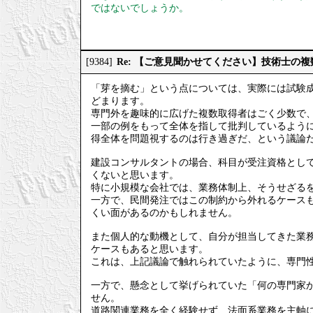
ではないでしょうか。
Re: 【ご意見聞かせてください】技術士の
[9384]
「芽を摘む」という点については、実際には試験
どまります。
専門外を趣味的に広げた複数取得者はごく少数で
一部の例をもって全体を指して批判しているよう
得全体を問題視するのは行き過ぎだ、という議論
建設コンサルタントの場合、科目が受注資格とし
くないと思います。
特に小規模な会社では、業務体制上、そうせざる
一方で、民間発注ではこの制約から外れるケース
くい面があるのかもしれません。
また個人的な動機として、自分が担当してきた業
ケースもあると思います。
これは、上記議論で触れられていたように、専門
一方で、懸念として挙げられていた「何の専門家
せん。
道路関連業務を全く経験せず、法面系業務を主軸