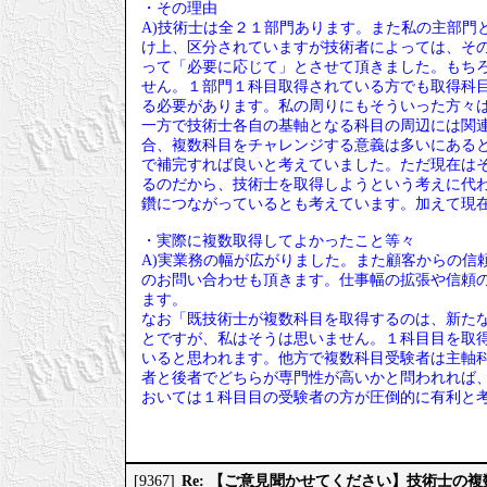
・その理由
A)技術士は全２１部門あります。また私の主部門
け上、区分されていますが技術者によっては、そ
って「必要に応じて」とさせて頂きました。もち
せん。１部門１科目取得されている方でも取得科
る必要があります。私の周りにもそういった方々
一方で技術士各自の基軸となる科目の周辺には関
合、複数科目をチャレンジする意義は多いにある
で補完すれば良いと考えていました。ただ現在は
るのだから、技術士を取得しようという考えに代
鑽につながっているとも考えています。加えて現
・実際に複数取得してよかったこと等々
A)実業務の幅が広がりました。また顧客からの信
のお問い合わせも頂きます。仕事幅の拡張や信頼
ます。
なお「既技術士が複数科目を取得するのは、新たな
とですが、私はそうは思いません。１科目目を取
いると思われます。他方で複数科目受験者は主軸
者と後者でどちらが専門性が高いかと問われれば
おいては１科目目の受験者の方が圧倒的に有利と
Re: 【ご意見聞かせてください】技術士の
[9367]