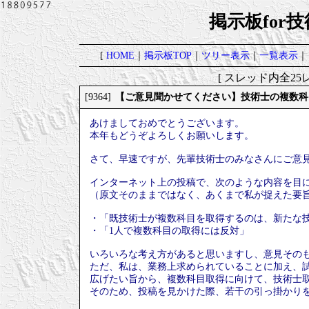
掲示板for
[
HOME
｜
掲示板TOP
｜
ツリー表示
｜
一覧表示
｜
[ スレッド内全25レ
【ご意見聞かせてください】技術士の複数科
[9364]
あけましておめでとうございます。
本年もどうぞよろしくお願いします。
さて、早速ですが、先輩技術士のみなさんにご意
インターネット上の投稿で、次のような内容を目
（原文そのままではなく、あくまで私が捉えた要
・「既技術士が複数科目を取得するのは、新たな
・「1人で複数科目の取得には反対」
いろいろな考え方があると思いますし、意見その
ただ、私は、業務上求められていることに加え、
広げたい旨から、複数科目取得に向けて、技術士
そのため、投稿を見かけた際、若干の引っ掛かり