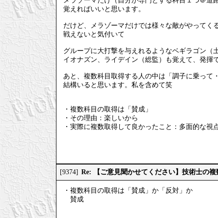
メラゾーマだけ（自分が専門とする科目１つ＠道
覚えればいいと思います。
だけど、メラゾーマだけでは様々な敵がやってく
戦えないと気付いて
グループに大打撃を与えれるようなベギラゴン（
イオナズン、ライデイン（総監）も覚えて、発揮
あと、複数科目取得する人の中は「調子に乗って
結構いると思います。私を含めて笑
・複数科目の取得は「賛成」
・その理由：楽しいから
・実際に複数取得して良かったこと：多面的な視
Re: 【ご意見聞かせてください】技術士の
[9374]
・複数科目の取得は「賛成」か「反対」か
賛成