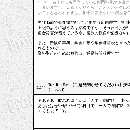
>まず、あまりにも保有している部門科目が多過
しまいますし、見る人が見たら「この人の人生は
か？」と思われますし、相手に要らない不信感を
私は36歳で4部門取得しています（応用理学、河
上記のように思うのは結構ですが、そう言う人が
複合災害が増えている今、複数の観点が必要なの
また、普段の業務、学会活動や学会誌購読と言っ
れるものです。
資格取得のための勉強は、通勤時間程度です！
Re: Re: Re: 【ご意見聞かせてください
[9377]
について
まあまあ、匿名希望さんは「人で3,4部門も、述べ
あなたはせいぜい2部門4科目で「一人で2部門2
くても┐(´∇｀)┌