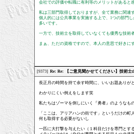
会社での評価や転職に有利等のメリットがあると
私は三部門取得しておりますが、全て業務に関連
個人的には公共事業を実施する上で、1つの部門
多いです。
一方で、技術士を取得していなくても優秀な技術
まぁ、ただの資格ですので、本人の意思で好きに
Re: Re: 【ご意見聞かせてください】技
[9373]
長正月の時間を持て余す時間に、いいお題ありが
わかりにくい例えをします笑
私たちはゾーマを倒しにいく『勇者』のようなも
「ここは、アリアハンの街です」というだけの町
何も取得する必要がないし
一匹に大打撃を与えたい（１科目だけを専門とす