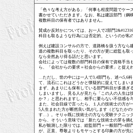
「色々な考え方がある」「何事も程度問題でケー
書かせていただきます。なお、私は建設部門（鋼構
複数科目の保有者ではありません。
賛成か反対かについては、お一人で2部門2&#123
科目も取るような行為には否定的、というのが私
例えば建設コンサルの方で、道路橋を扱う方なら
道の複数科目を取ったり、その方が更に総監も取って
なら全然あり得る話だと思います。
会社によっては複数の部門科目の保有で資格手当
ら、「会社からの要求＝社会からの要求」と捉え
…ただし、世の中には一人で3,4部門も、述べ5,
て、流石にこれはどうかと懐疑的に捉えてしまい
まず、あまりにも保有している部門科目が多過ぎ
しまいますし、見る人が見たら「この人の人生は
か？」と思われますし、相手に要らない不信感を
また、社会目線で言ったら、１人の技術士の方が一
5人生まれた方が断然良い気がします（どなたか
す…）。そりゃ既に技術士の方なら受験テクニッ
から、そういう意味では「新たな技術士の芽を摘
私が観測した限りでは、総監部門＋一般部門×4部
が、正直、尊敬よりもモヤっとする印象の方が先