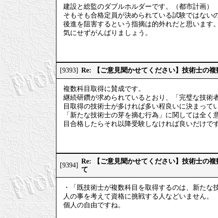
建設と総監のダブルホルダーです。（都市計画）
そもそも合格定員が決められている試験ではない
後進を阻害するという指摘は的外れだと思います
気にせずがんばりましょう。
Re: 【ご意見聞かせてください】技術士の
[9393]
複数科目取得に賛成です。
継続研鑽が求められているとおり、「完璧な技術
目取得の技術士が多ければ多い程良いに決まって
「新たな技術士の芽を摘む行為」に関しては全く
目合格したらそれ以降受験しなければ良いだけで
Re: 【ご意見聞かせてください】技術士の
[9394]
て
・「既技術士が複数科目を取得するのは、新たな
人の事を考えて資格に挑戦する人などいません。
個人の自由ですね。