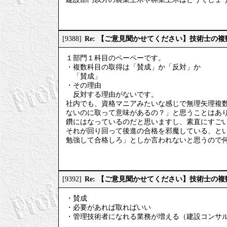
Re: 【ご意見聞かせてください】技術士の
[9388]
１部門１科目のペーペーです。
・複数科目の取得は「賛成」か「反対」か
「賛成」
・その理由
反対する理由がないです。
社内でも、資格マニアみたいな感じで無理矢理複
ないのに取って意味があるの？」と思うことはあ
鑽にはなっているのだと思いますし、素直にすご
それが回り回って後進の合格を邪魔している、と
勉強して合格しろ」としか言われないと思うので
Re: 【ご意見聞かせてください】技術士の
[9392]
・賛成
・必要があれば取ればいい
・管理技術者になれる業務が増える（建設コンサ