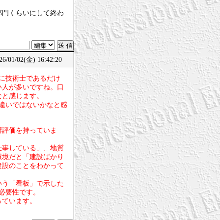
部門くらいにして終わ
/01/02(金) 16:42:20
でに技術士であるだけ
い人が多いですね。口
なと感じます。
違いではないかなと感
響評価を持っていま
仕事している」、地質
環境だと「建設ばかり
建設のことをわかって
いう「看板」で示した
必要性です。
っています。