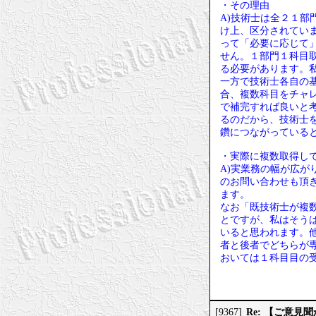
・その理由
A)技術士は全２１
け上、区分されてい
って「必要に応じて
せん。１部門１科目
る必要があります。
一方で技術士各自の
合、複数科目をチャ
で補完すれば良いと
るのだから、技術士
鑽につながっている
・実際に複数取得し
A)実業務の幅が広
のお問い合わせも頂
ます。
なお「既技術士が複
とですが、私はそう
いると思われます。
者と後者でどちらが
おいては１科目目の
Re: 【ご意
[9367]