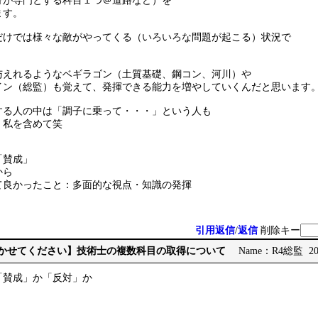
分が専門とする科目１つ＠道路など）を
ます。
だけでは様々な敵がやってくる（いろいろな問題が起こる）状況で
与えれるようなベギラゴン（土質基礎、鋼コン、河川）や
イン（総監）も覚えて、発揮できる能力を増やしていくんだと思います
する人の中は「調子に乗って・・・」という人も
。私を含めて笑
「賛成」
から
て良かったこと：多面的な視点・知識の発揮
引用返信
/
返信
削除キー
見聞かせてください】技術士の複数科目の取得について
Name：R4総監 2026
「賛成」か「反対」か