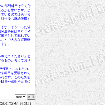
士の部門科目は立て付
れるかと思います。よ
している訳ではありま
、取得後も継続研鑽す
ります。そういった場
辺関連科目はＲＣＣＭ
実業務として触れてい
ることで大きな継続研
ります。
ら教えてください」と
するものと考えており
WEB上にあるとのこ
なす科目を受験されて
われます。このため前
科目Ⅱや選択科目Ⅲに
/01/02(金) 14:25:11