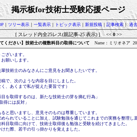
掲示板for技術士受験応援ページ
P
｜
ツリー表示
｜
一覧表示
｜
トピック表示
｜
新規投稿
｜
記事検索
｜
過
[ スレッド内全25レス(親記事-25 表示) ] <<
0
>>
てください】技術士の複数科目の取得について
Name：ミリオネア 2026/
うございます。
くお願いします。
先輩技術士のみなさんにご意見をお聞きしたいです。
投稿で、次のような内容を目にしました。
なく、あくまで私が捉えた要旨です）
科目を取得するのは、新たな技術士の芽を摘む行為」
取得には反対」
あると思いますし、意見そのものは尊重しています。
求められていることに加え、試験勉強を通じてこれまでの実務を整理し
数科目取得に向けて、技術士取得後も勉強と受験を続けてきました。
かけた際、若干の引っ掛かりを覚えました。