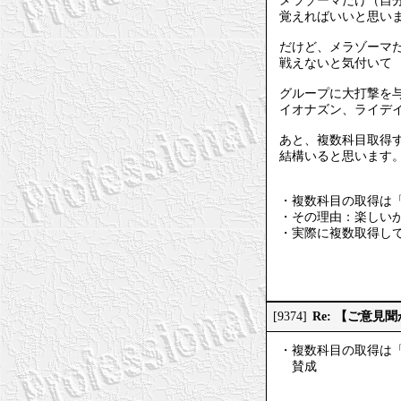
メラゾーマだけ（自
覚えればいいと思い
だけど、メラゾーマ
戦えないと気付いて
グループに大打撃を
イオナズン、ライデ
あと、複数科目取得
結構いると思います
・複数科目の取得は
・その理由：楽しい
・実際に複数取得し
Re: 【ご意
[9374]
・複数科目の取得は
賛成