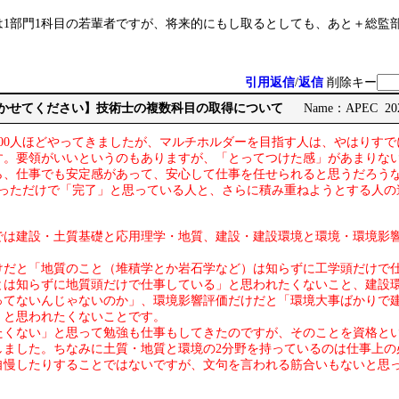
は1部門1科目の若輩者ですが、将来的にもし取るとしても、あと＋総監
引用返信
/
返信
削除キー
見聞かせてください】技術士の複数科目の取得について
Name：APEC 2026
100人ほどやってきましたが、マルチホルダーを目指す人は、やはりす
す。要領がいいというのもありますが、「とってつけた感」があまりな
ら、仕事でも安定感があって、安心して仕事を任せられると思うだろう
取っただけで「完了」と思っている人と、さらに積み重ねようとする人の
では建設・土質基礎と応用理学・地質、建設・建設環境と環境・環境影
けだと「地質のこと（堆積学とか岩石学など）は知らずに工学頭だけで
とは知らずに地質頭だけで仕事している」と思われたくないこと、建設
ってないんじゃないのか」、環境影響評価だけだと「環境大事ばかりで
」と思われたくないことです。
たくない」と思って勉強も仕事もしてきたのですが、そのことを資格と
しました。ちなみに土質・地質と環境の2分野を持っているのは仕事上の
自慢したりすることではないですが、文句を言われる筋合いもないと思