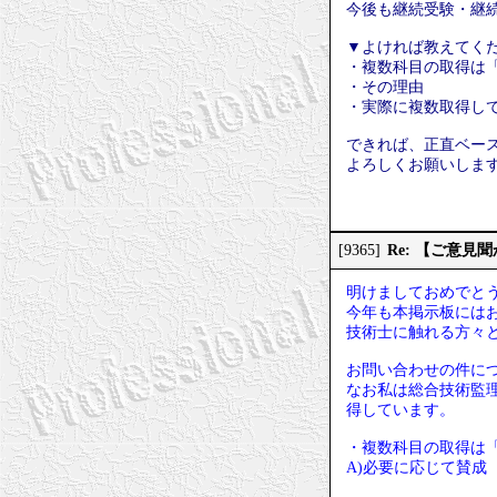
今後も継続受験・継
▼よければ教えてく
・複数科目の取得は
・その理由
・実際に複数取得し
できれば、正直ベー
よろしくお願いしま
Re: 【ご意
[9365]
明けましておめでと
今年も本掲示板には
技術士に触れる方々
お問い合わせの件に
なお私は総合技術監
得しています。
・複数科目の取得は
A)必要に応じて賛成