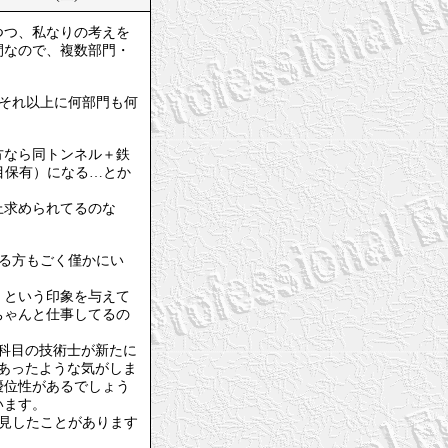
つつ、私なりの考えを
間なので、複数部門・
、それ以上に何部門も何
方なら同トンネル＋鉄
科目保有）になる…とか
上求められてるのな
いる方もごく僅かにい
」という印象を与えて
ちゃんと仕事してるの
1科目の技術士が新たに
あったような気がしま
優位性があるでしょう
います。
拝見したことがあります