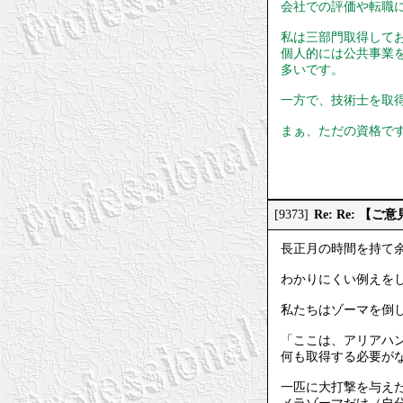
会社での評価や転職
私は三部門取得して
個人的には公共事業
多いです。
一方で、技術士を取
まぁ、ただの資格で
Re: Re: 
[9373]
長正月の時間を持て
わかりにくい例えを
私たちはゾーマを倒
「ここは、アリアハ
何も取得する必要が
一匹に大打撃を与え