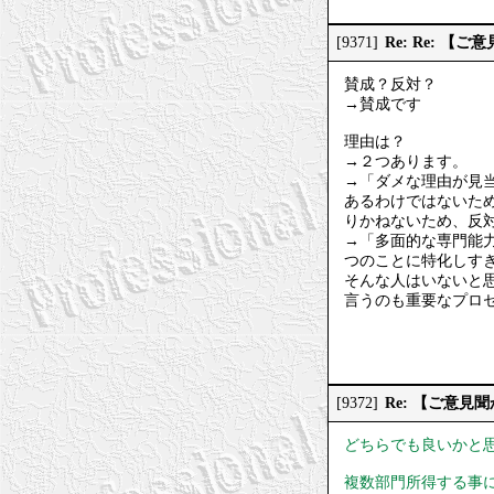
Re: Re: 
[9371]
賛成？反対？
→賛成です
理由は？
→２つあります。
→「ダメな理由が見
あるわけではないた
りかねないため、反
→「多面的な専門能
つのことに特化しす
そんな人はいないと
言うのも重要なプロ
Re: 【ご意
[9372]
どちらでも良いかと
複数部門所得する事