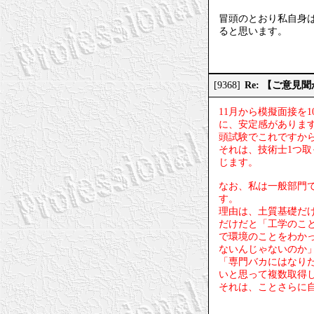
冒頭のとおり私自身
ると思います。
Re: 【ご意
[9368]
11月から模擬面接を
に、安定感がありま
頭試験でこれですか
それは、技術士1つ
じます。
なお、私は一般部門
す。
理由は、土質基礎だ
だけだと「工学のこ
で環境のことをわか
ないんじゃないのか
「専門バカにはなり
いと思って複数取得
それは、ことさらに