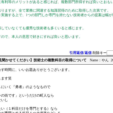
に有利等のメリットがあると感じれば、複数部門所得すれば良いとおも
おりますが、全て業務に関連する知識習得のために取得した次第です。
を実施する上で、1つの部門しか専門を持たない技術者からの提案は幅が
得していなくても優秀な技術者も多くいると感じます。
すので、本人の意思で好きにすれば良いと思います。
引用返信
/
返信
削除キー
【ご意見聞かせてください】技術士の複数科目の取得について
Name：やん 2026
余す時間に、いいお題ありがとうございます。
します笑
しにいく『勇者』のようなもので
ンの街です」というだけの町人なら
ないし
たい（１科目だけを専門とする）なら