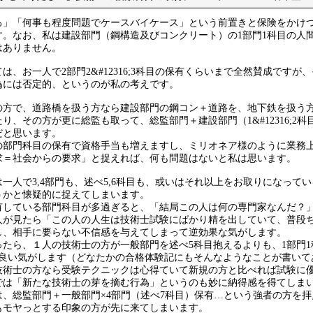
る」「何事も程度問題でケースバイケース」という前置きと保険をかけ
す。なお、私は建設部門（鋼構造及びコンクリート）の1部門1科目の人
はありません。
は、お一人で2部門2&#12316;3科目の保有くらいまで全然賛成ですが
為には否定的、というのが私の考えです。
の方で、道路橋を扱う方なら建設部門の鋼コン＋道路を、地下鉄を扱う
り、その方が更に総監も取って、総監部門＋建設部門（1&#12316;2
だと思います。
の部門科目の保有で資格手当も増えますし、ミリオネア様のように業務
求＝社会からの要求」と捉えれば、何も問題はないと私は思います。
一人で3,4部門も、述べ5,6科目も、或いはそれ以上をお取りになって
うかと懐疑的に捉えてしまいます。
有している部門科目が多過ぎると、「結局この人は何の専門家なんだ？
人が見たら「この人の人生は技術士試験にばかり精を出していて、普段
し、相手に要らない不信感を与えてしまって逆効果な気がします。
ったら、１人の技術士の方が一般部門を述べ5科目抱えるよりも、1部門
然良い気がします（どなたかの合格体験記にもそんなようなことが書いて
技術士の方なら受験テクニックは心得ていて新規の方と比べれば試験に
では「新たな技術士の芽を摘む行為」というのも妙に納得感を得てしま
は、総監部門＋一般部門×4部門（述べ7科目）保有…という強者の方を
もモヤっとする印象の方が先に来てしまいます。