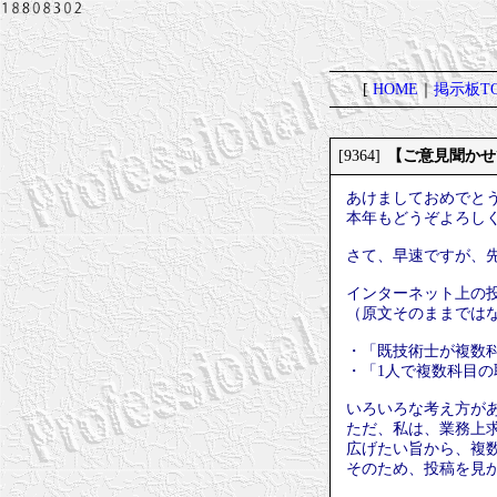
[
HOME
｜
掲示板TO
【ご意見聞かせ
[9364]
あけましておめでと
本年もどうぞよろし
さて、早速ですが、
インターネット上の
（原文そのままでは
・「既技術士が複数
・「1人で複数科目の
いろいろな考え方が
ただ、私は、業務上
広げたい旨から、複
そのため、投稿を見