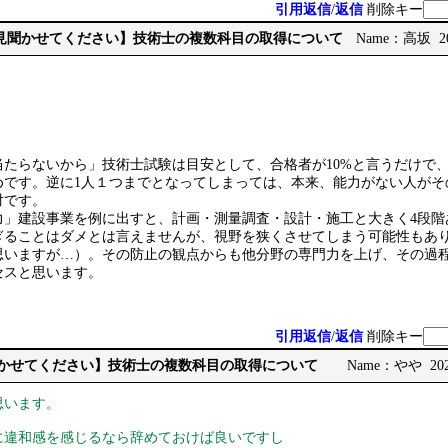
引用返信
/
返信
削除キー
【ご意見聞かせてください】技術士の複数科目の取得について
Name：高坂 2026
当たらないから」技術士試験は目安として、合格者が10%と言うだけで
めです。逆に1人１つまでとなってしまっては、本来、能力がない人がそ
対です。
力」建設事業を例に出すと、計画・測量調査・設計・施工と大きく4段階
ぎることはダメとは言えませんが、視野を狭くさせてしまう可能性もあ
思いますが…）。その防止の観点からも他分野の専門力を上げ、その過
セスと思います。
引用返信
/
返信
削除キー
見聞かせてください】技術士の複数科目の取得について
Name：やや 2026/
思います。
に違和感を感じるなら辞めておけば良いですし