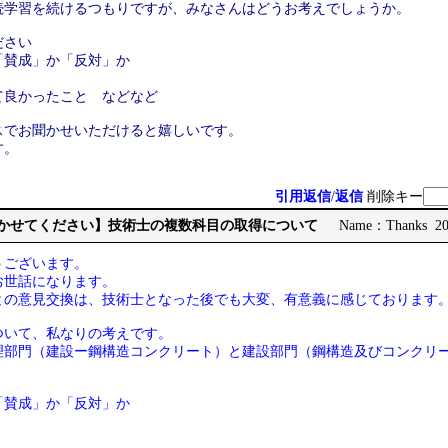
続学習を続けるつもりですが、みなさんはどうお考えでしょうか。
ださい
「賛成」か「反対」か
て良かったこと などなど
スでお聞かせいただけると嬉しいです。
す。
引用返信
/
返信
削除キー
見聞かせてください】技術士の複数科目の取得について
Name：Thanks 202
うございます。
お世話になります。
との意見交換は、技術士となった後でも大変、有意義に感じております
ついて、私なりの考えです。
理部門（建設ー鋼構造コンクリート）と建設部門（鋼構造及びコンクリー
「賛成」か「反対」か