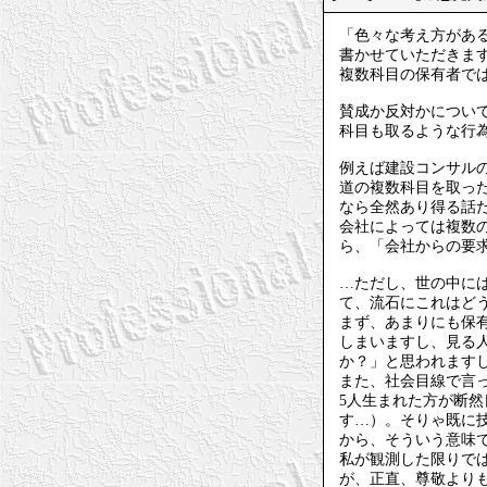
「色々な考え方があ
書かせていただきま
複数科目の保有者で
賛成か反対かについて
科目も取るような行
例えば建設コンサル
道の複数科目を取った
なら全然あり得る話
会社によっては複数
ら、「会社からの要
…ただし、世の中には
て、流石にこれはど
まず、あまりにも保
しまいますし、見る
か？」と思われます
また、社会目線で言
5人生まれた方が断
す…）。そりゃ既に
から、そういう意味
私が観測した限りで
が、正直、尊敬より