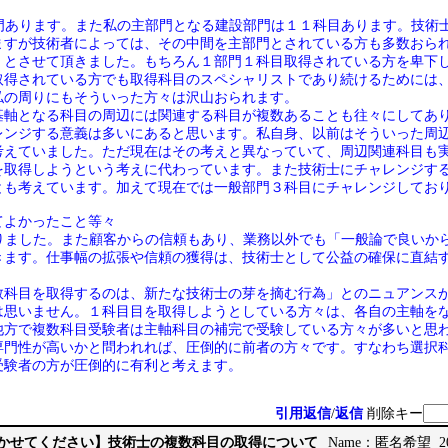
部門あります。また私の主部門となる建設部門は１１科目あります。技術
ますが技術者によっては、その中間を主部門とされている方も多数おら
」とさせて頂きました。もちろん１部門１科目取得されている方を卑下
取得されている方でも取得科目のスペシャリストであり続けるためには
私の周りにもそういった方々は沢山おられます。
基軸となる科目の周辺には関連する科目が複数あることも往々にしてあ
レンジする意義は多いにあると思います。私自身、以前はそういった周
考えていました。ただ現在はその考えと異なっていて、周辺関連科目も
を取得しようという考えに代わっています。また技術士にチャレンジす
とも考えています。加えて現在では一般部門３科目にチャレンジしてお
てよかったこと等々
がりました。また顧客からの信頼もあり、業務以外でも「一般論で良いか
きます。仕事幅の拡張や信頼の獲得は、技術士として公益の確保に直結
数科目を取得するのは、新たな技術士の芽を摘む行為」とのニュアンスが
は思いません。１科目目を取得しようとしている方々は、各自の主軸を
他方で複数科目受験者は主軸科目の補完で受験している方々が多いと思
専門性が高いかと問われれば、圧倒的に前者の方々です。すなわち選択
受験者の方が圧倒的に有利と考えます。
引用返信
/
返信
削除キー
見聞かせてください】技術士の複数科目の取得について
Name：匿名希望 2026