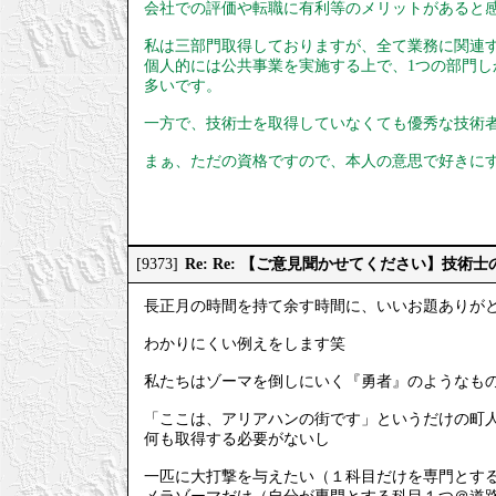
会社での評価や転職に有利等のメリットがあると
私は三部門取得しておりますが、全て業務に関連
個人的には公共事業を実施する上で、1つの部門
多いです。
一方で、技術士を取得していなくても優秀な技術
まぁ、ただの資格ですので、本人の意思で好きに
Re: Re: 【ご意見聞かせてください】技
[9373]
長正月の時間を持て余す時間に、いいお題ありが
わかりにくい例えをします笑
私たちはゾーマを倒しにいく『勇者』のようなも
「ここは、アリアハンの街です」というだけの町
何も取得する必要がないし
一匹に大打撃を与えたい（１科目だけを専門とす