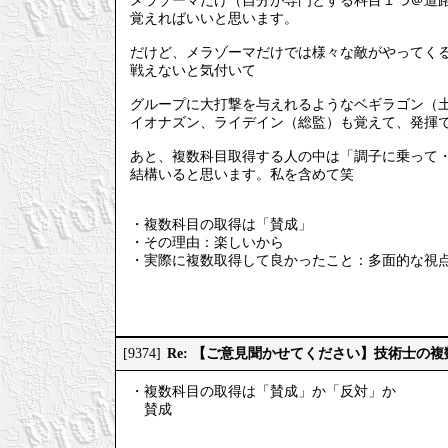
メラゾーマだけ（自分が専門とする科目１つ＠道
覚えればいいと思います。
だけど、メラゾーマだけでは様々な敵がやってく
戦えないと気付いて
グループに大打撃を与えれるようなベギラゴン（
イオナズン、ライデイン（総監）も覚えて、発揮
あと、複数科目取得する人の中は「調子に乗って
結構いると思います。私を含めて笑
・複数科目の取得は「賛成」
・その理由：楽しいから
・実際に複数取得して良かったこと：多面的な視
Re: 【ご意見聞かせてください】技術士の
[9374]
・複数科目の取得は「賛成」か「反対」か
賛成