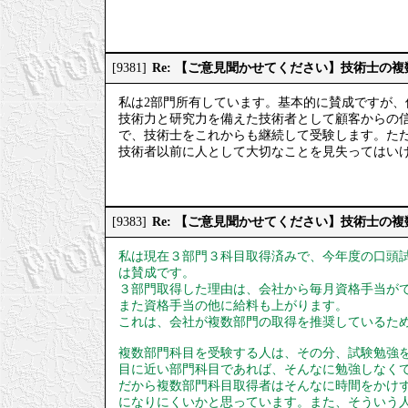
Re: 【ご意見聞かせてください】技術士の
[9381]
私は2部門所有しています。基本的に賛成ですが
技術力と研究力を備えた技術者として顧客からの
で、技術士をこれからも継続して受験します。た
技術者以前に人として大切なことを見失ってはい
Re: 【ご意見聞かせてください】技術士の
[9383]
私は現在３部門３科目取得済みで、今年度の口頭
は賛成です。
３部門取得した理由は、会社から毎月資格手当が
また資格手当の他に給料も上がります。
これは、会社が複数部門の取得を推奨しているた
複数部門科目を受験する人は、その分、試験勉強
目に近い部門科目であれば、そんなに勉強しなく
だから複数部門科目取得者はそんなに時間をかけ
になりにくいかと思っています。また、そういう