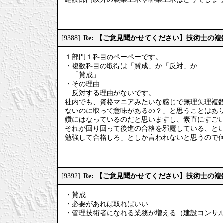
Re: 【ご意見聞かせてください】技術士の
[9388]
１部門１科目のペーペーです。
・複数科目の取得は「賛成」か「反対」か
「賛成」
・その理由
反対する理由がないです。
社内でも、資格マニアみたいな感じで無理矢理複
ないのに取って意味があるの？」と思うことはあ
鑽にはなっているのだと思いますし、素直にすご
それが回り回って後進の合格を邪魔している、と
勉強して合格しろ」としか言われないと思うので
Re: 【ご意見聞かせてください】技術士の
[9392]
・賛成
・必要があれば取ればいい
・管理技術者になれる業務が増える（建設コンサ