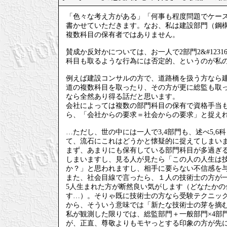
「色々な考え方がある」「何事も程度問題でケー
書かせていただきます。なお、私は建設部門（鋼構
複数科目の保有者ではありません。
賛成か反対かについては、お一人で2部門2&#123
科目も取るような行為には否定的、というのが私
例えば建設コンサルの方で、道路橋を扱う方なら
道の複数科目を取ったり、その方が更に総監も取って
なら全然あり得る話だと思います。
会社によっては複数の部門科目の保有で資格手当
ら、「会社からの要求＝社会からの要求」と捉え
…ただし、世の中には一人で3,4部門も、述べ5,
て、流石にこれはどうかと懐疑的に捉えてしまい
まず、あまりにも保有している部門科目が多過ぎ
しまいますし、見る人が見たら「この人の人生は
か？」と思われますし、相手に要らない不信感を
また、社会目線で言ったら、１人の技術士の方が一
5人生まれた方が断然良い気がします（どなたか
す…）。そりゃ既に技術士の方なら受験テクニッ
から、そういう意味では「新たな技術士の芽を摘
私が観測した限りでは、総監部門＋一般部門×4部
が、正直、尊敬よりもモヤっとする印象の方が先