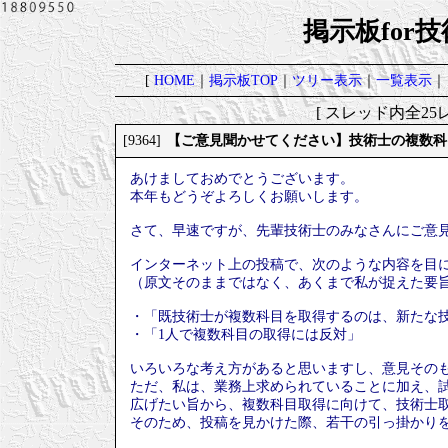
掲示板for
[
HOME
｜
掲示板TOP
｜
ツリー表示
｜
一覧表示
｜
[ スレッド内全25レ
【ご意見聞かせてください】技術士の複数科
[9364]
あけましておめでとうございます。
本年もどうぞよろしくお願いします。
さて、早速ですが、先輩技術士のみなさんにご意
インターネット上の投稿で、次のような内容を目
（原文そのままではなく、あくまで私が捉えた要
・「既技術士が複数科目を取得するのは、新たな
・「1人で複数科目の取得には反対」
いろいろな考え方があると思いますし、意見その
ただ、私は、業務上求められていることに加え、
広げたい旨から、複数科目取得に向けて、技術士
そのため、投稿を見かけた際、若干の引っ掛かり