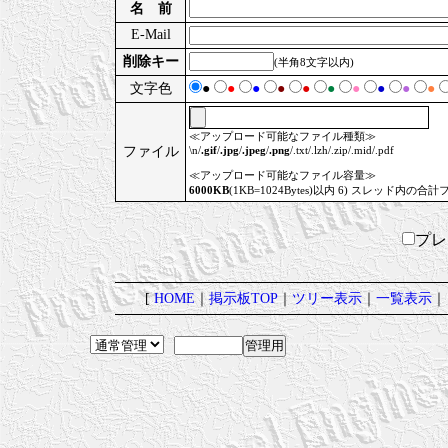
名 前
E-Mail
削除キー
(半角8文字以内)
文字色
●
●
●
●
●
●
●
●
●
●
≪アップロード可能なファイル種類≫
ファイル
\n/
.gif
/
.jpg
/
.jpeg
/
.png
/.txt/.lzh/.zip/.mid/.pdf
≪アップロード可能なファイル容量≫
6000KB
(1KB=1024Bytes)以内 6) スレッド内の合計
プ
[
HOME
｜
掲示板TOP
｜
ツリー表示
｜
一覧表示
｜