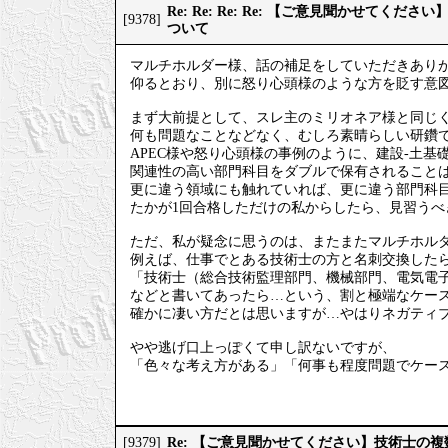
Re: Re: Re: Re: 【ご意見聞かせてく
[9378]
ついて
マルチホルダー様、話の補足をしていただきあり
仰るとおり、別に怒り心頭様のような方を貶す意
まず大前提として、スレ主のミリオネア様と同じ
何も問題なことなどなく、むしろ素晴らしい研鑽
APEC様や怒り心頭様の事例のように、建設-土基
関連性の高い部門科目をダブルで保有されること
更に違う領域にも触れていれば、更に違う部門科
たかが1回合格しただけの私からしたら、見習うべ
ただ、私が疑念に思うのは、またまたマルチホル
例えば、仕事でとある技術士の方と名刺交換した
「技術士（総合技術監理部門、機械部門、電気電
などと書いてあったら…という、割と極端なケー
確かに凄い方だとは思いますが…やはりネガティ
やや逃げ口上っぽくて申し訳ないですが、
「色々な考え方がある」「何事も程度問題でケー
Re: 【ご意見聞かせてください】技術士の
[9379]