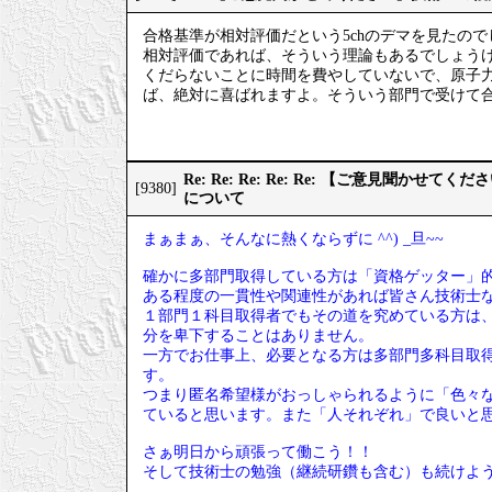
合格基準が相対評価だという5chのデマを見たので
相対評価であれば、そういう理論もあるでしょう
くだらないことに時間を費やしていないで、原子
ば、絶対に喜ばれますよ。そういう部門で受けて
Re: Re: Re: Re: Re: 【ご意見聞か
[9380]
について
まぁまぁ、そんなに熱くならずに ^^) _旦~~
確かに多部門取得している方は「資格ゲッター」
ある程度の一貫性や関連性があれば皆さん技術士
１部門１科目取得者でもその道を究めている方は
分を卑下することはありません。
一方でお仕事上、必要となる方は多部門多科目取
す。
つまり匿名希望様がおっしゃられるように「色々
ていると思います。また「人それぞれ」で良いと
さぁ明日から頑張って働こう！！
そして技術士の勉強（継続研鑽も含む）も続けよ