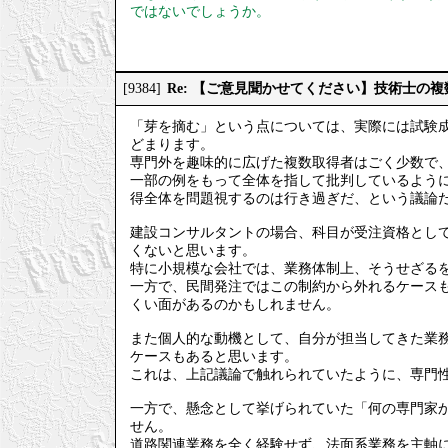
ではないでしょうか。
Re: 【ご意見聞かせてください】技術士の
[9384]
「芽を摘む」という点については、実際には試験
どまります。
専門外を趣味的に広げた複数取得者はごく少数で
一部の例をもって全体を指して批判しているよう
得全体を問題視するのは行き過ぎだ、という議論
建設コンサルタントの場合、科目が受注資格とし
くないと思います。
特に小規模な会社では、業務体制上、そうせざる
一方で、民間発注ではこの制約から外れるケース
くい面があるのかもしれません。
また個人的な動機として、自分が担当してきた業
ケースもあると思います。
これは、上記議論で触れられていたように、専門
一方で、懸念として挙げられていた「何の専門家
せん。
道路関連業務を全く経験せず、法面系業務を主軸