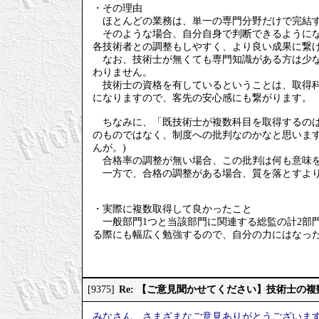
・その理由
ほとんどの業務は、単一の専門分野だけで完結す
そのような場合、自分自身で判断できるようにな
各技術者との調整もしやすく、より良い成果に繋
なお、技術士が無くても専門知識がある方は少な
わりません。
技術士の資格を有しているということは、取得科
になりますので、客先の安心感にも繋がります。
ちなみに、「既技術士が複数科目を取得するのは
のものではなく、制度への批判なのかなと思いま
んが。)
合格率の調整が無い場合、この批判は何も意味
一方で、合格の調整がある場合、質を落とすより
・実際に複数取得して良かったこと
一般部門1つと当該部門に関連する総監の計2部
る際にも幅広く勉強するので、自分の力にはなっ
Re: 【ご意見聞かせてください】技術士の
[9375]
みなさん、さまざまなご意見ありがとうございま