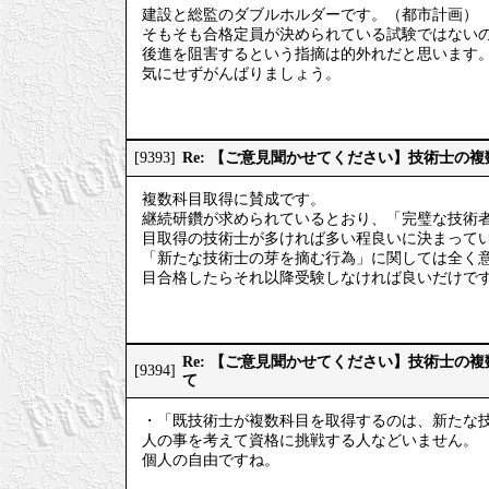
建設と総監のダブルホルダーです。（都市計画）
そもそも合格定員が決められている試験ではない
後進を阻害するという指摘は的外れだと思います
気にせずがんばりましょう。
Re: 【ご意見聞かせてください】技術士の
[9393]
複数科目取得に賛成です。
継続研鑽が求められているとおり、「完璧な技術
目取得の技術士が多ければ多い程良いに決まって
「新たな技術士の芽を摘む行為」に関しては全く
目合格したらそれ以降受験しなければ良いだけで
Re: 【ご意見聞かせてください】技術士の
[9394]
て
・「既技術士が複数科目を取得するのは、新たな
人の事を考えて資格に挑戦する人などいません。
個人の自由ですね。