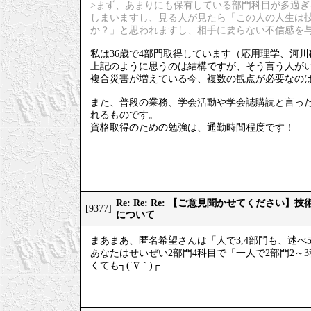
>まず、あまりにも保有している部門科目が多過
しまいますし、見る人が見たら「この人の人生は
か？」と思われますし、相手に要らない不信感を
私は36歳で4部門取得しています（応用理学、河
上記のように思うのは結構ですが、そう言う人が
複合災害が増えている今、複数の観点が必要なの
また、普段の業務、学会活動や学会誌購読と言っ
れるものです。
資格取得のための勉強は、通勤時間程度です！
Re: Re: Re: 【ご意見聞かせてください
[9377]
について
まあまあ、匿名希望さんは「人で3,4部門も、述べ
あなたはせいぜい2部門4科目で「一人で2部門2
くても┐(´∇｀)┌