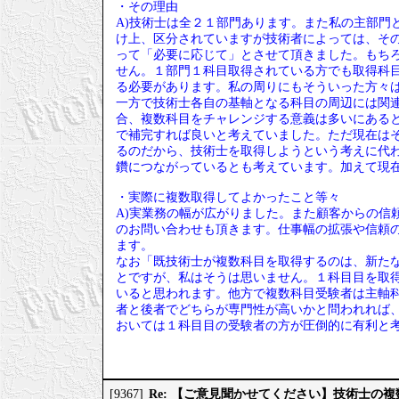
・その理由
A)技術士は全２１部門あります。また私の主部門
け上、区分されていますが技術者によっては、そ
って「必要に応じて」とさせて頂きました。もち
せん。１部門１科目取得されている方でも取得科
る必要があります。私の周りにもそういった方々
一方で技術士各自の基軸となる科目の周辺には関
合、複数科目をチャレンジする意義は多いにある
で補完すれば良いと考えていました。ただ現在は
るのだから、技術士を取得しようという考えに代
鑽につながっているとも考えています。加えて現
・実際に複数取得してよかったこと等々
A)実業務の幅が広がりました。また顧客からの信
のお問い合わせも頂きます。仕事幅の拡張や信頼
ます。
なお「既技術士が複数科目を取得するのは、新たな
とですが、私はそうは思いません。１科目目を取
いると思われます。他方で複数科目受験者は主軸
者と後者でどちらが専門性が高いかと問われれば
おいては１科目目の受験者の方が圧倒的に有利と
Re: 【ご意見聞かせてください】技術士の
[9367]