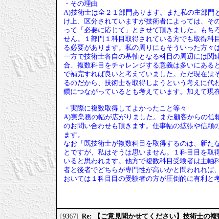
・その理由
A)技術士は全２１部門あります。また私の主部門
け上、区分されていますが技術者によっては、そ
って「必要に応じて」とさせて頂きました。もち
せん。１部門１科目取得されている方でも取得科
る必要があります。私の周りにもそういった方々
一方で技術士各自の基軸となる科目の周辺には関
合、複数科目をチャレンジする意義は多いにある
で補完すれば良いと考えていました。ただ現在は
るのだから、技術士を取得しようという考えに代
鑽につながっているとも考えています。加えて現
・実際に複数取得してよかったこと等々
A)実業務の幅が広がりました。また顧客からの信
のお問い合わせも頂きます。仕事幅の拡張や信頼
ます。
なお「既技術士が複数科目を取得するのは、新たな
とですが、私はそうは思いません。１科目目を取
いると思われます。他方で複数科目受験者は主軸
者と後者でどちらが専門性が高いかと問われれば
おいては１科目目の受験者の方が圧倒的に有利と
Re: 【ご意見聞かせてください】技術士の
[9367]