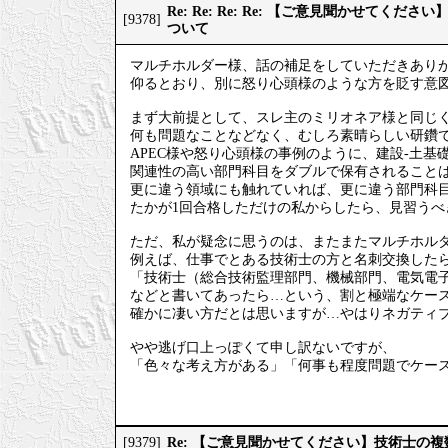
Re: Re: Re: Re: 【ご意見聞かせてく
[9378]
ついて
マルチホルダー様、話の補足をしていただきあり
仰るとおり、別に怒り心頭様のような方を貶す意
まず大前提として、スレ主のミリオネア様と同じ
何も問題なことなどなく、むしろ素晴らしい研鑽
APEC様や怒り心頭様の事例のように、建設-土基
関連性の高い部門科目をダブルで保有されること
更に違う領域にも触れていれば、更に違う部門科
たかが1回合格しただけの私からしたら、見習うべ
ただ、私が疑念に思うのは、またまたマルチホル
例えば、仕事でとある技術士の方と名刺交換した
「技術士（総合技術監理部門、機械部門、電気電
などと書いてあったら…という、割と極端なケー
確かに凄い方だとは思いますが…やはりネガティ
やや逃げ口上っぽくて申し訳ないですが、
「色々な考え方がある」「何事も程度問題でケー
Re: 【ご意見聞かせてください】技術士の
[9379]