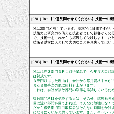
Re: 【ご意見聞かせてください】技術士の
[9381]
私は2部門所有しています。基本的に賛成ですが
技術力と研究力を備えた技術者として顧客からの
で、技術士をこれからも継続して受験します。た
技術者以前に人として大切なことを見失ってはい
Re: 【ご意見聞かせてください】技術士の
[9383]
私は現在３部門３科目取得済みで、今年度の口頭
は賛成です。
３部門取得した理由は、会社から毎月資格手当が
また資格手当の他に給料も上がります。
これは、会社が複数部門の取得を推奨しているた
複数部門科目を受験する人は、その分、試験勉強
目に近い部門科目であれば、そんなに勉強しなく
だから複数部門科目取得者はそんなに時間をかけ
になりにくいかと思っています。また、そういう