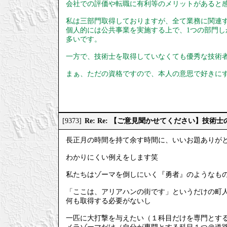
会社での評価や転職に有利等のメリットがあると
私は三部門取得しておりますが、全て業務に関連
個人的には公共事業を実施する上で、1つの部門
多いです。
一方で、技術士を取得していなくても優秀な技術
まぁ、ただの資格ですので、本人の意思で好きに
Re: Re: 【ご意見聞かせてください】技
[9373]
長正月の時間を持て余す時間に、いいお題ありが
わかりにくい例えをします笑
私たちはゾーマを倒しにいく『勇者』のようなも
「ここは、アリアハンの街です」というだけの町
何も取得する必要がないし
一匹に大打撃を与えたい（１科目だけを専門とす