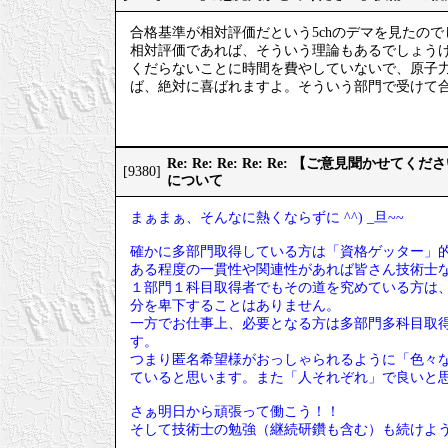
合格基準が相対評価だという5chのデマを見たので
相対評価であれば、そういう理論もあるでしょう
くだらないことに時間を費やしていないで、原子
ば、絶対に喜ばれますよ。そういう部門で受けて
Re: Re: Re: Re: Re: 【ご意見聞か
[9380]
について
まぁまぁ、そんなに熱くならずに ^^) _旦~~
確かに多部門取得している方は「資格ゲッター」
ある程度の一貫性や関連性があれば皆さん技術士
１部門１科目取得者でもその道を究めている方は
分を卑下することはありません。
一方でお仕事上、必要となる方は多部門多科目取
す。
つまり匿名希望様がおっしゃられるように「色々
ていると思います。また「人それぞれ」で良いと
さぁ明日から頑張って働こう！！
そして技術士の勉強（継続研鑽も含む）も続けよ