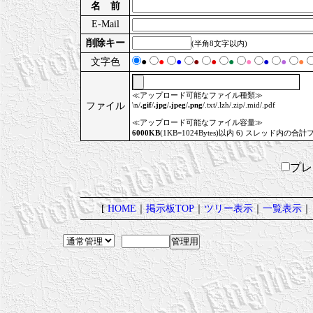
名 前
E-Mail
削除キー
(半角8文字以内)
文字色
●
●
●
●
●
●
●
●
●
●
≪アップロード可能なファイル種類≫
ファイル
\n/
.gif
/
.jpg
/
.jpeg
/
.png
/.txt/.lzh/.zip/.mid/.pdf
≪アップロード可能なファイル容量≫
6000KB
(1KB=1024Bytes)以内 6) スレッド内の合計
プ
[
HOME
｜
掲示板TOP
｜
ツリー表示
｜
一覧表示
｜