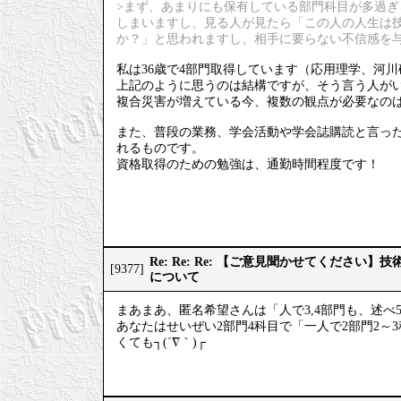
>まず、あまりにも保有している部門科目が多過
しまいますし、見る人が見たら「この人の人生は
か？」と思われますし、相手に要らない不信感を
私は36歳で4部門取得しています（応用理学、河
上記のように思うのは結構ですが、そう言う人が
複合災害が増えている今、複数の観点が必要なの
また、普段の業務、学会活動や学会誌購読と言っ
れるものです。
資格取得のための勉強は、通勤時間程度です！
Re: Re: Re: 【ご意見聞かせてください
[9377]
について
まあまあ、匿名希望さんは「人で3,4部門も、述べ
あなたはせいぜい2部門4科目で「一人で2部門2
くても┐(´∇｀)┌