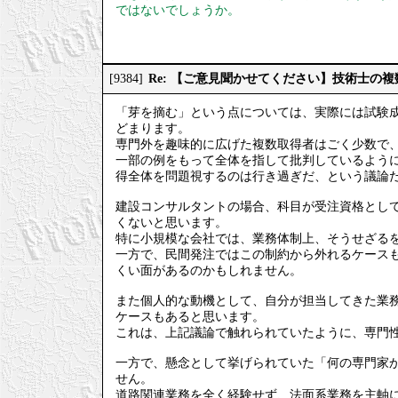
ではないでしょうか。
Re: 【ご意見聞かせてください】技術士の
[9384]
「芽を摘む」という点については、実際には試験
どまります。
専門外を趣味的に広げた複数取得者はごく少数で
一部の例をもって全体を指して批判しているよう
得全体を問題視するのは行き過ぎだ、という議論
建設コンサルタントの場合、科目が受注資格とし
くないと思います。
特に小規模な会社では、業務体制上、そうせざる
一方で、民間発注ではこの制約から外れるケース
くい面があるのかもしれません。
また個人的な動機として、自分が担当してきた業
ケースもあると思います。
これは、上記議論で触れられていたように、専門
一方で、懸念として挙げられていた「何の専門家
せん。
道路関連業務を全く経験せず、法面系業務を主軸