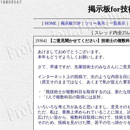
掲示板for
[
HOME
｜
掲示板TOP
｜
ツリー表示
｜
一覧表示
｜
[ スレッド内全25レ
【ご意見聞かせてください】技術士の複数科
[9364]
あけましておめでとうございます。
本年もどうぞよろしくお願いします。
さて、早速ですが、先輩技術士のみなさんにご意
インターネット上の投稿で、次のような内容を目
（原文そのままではなく、あくまで私が捉えた要
・「既技術士が複数科目を取得するのは、新たな
・「1人で複数科目の取得には反対」
いろいろな考え方があると思いますし、意見その
ただ、私は、業務上求められていることに加え、
広げたい旨から、複数科目取得に向けて、技術士
そのため、投稿を見かけた際、若干の引っ掛かり