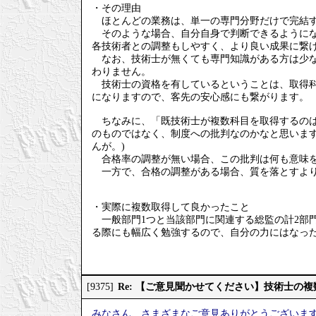
・その理由
ほとんどの業務は、単一の専門分野だけで完結す
そのような場合、自分自身で判断できるようにな
各技術者との調整もしやすく、より良い成果に繋
なお、技術士が無くても専門知識がある方は少な
わりません。
技術士の資格を有しているということは、取得科
になりますので、客先の安心感にも繋がります。
ちなみに、「既技術士が複数科目を取得するのは
のものではなく、制度への批判なのかなと思いま
んが。)
合格率の調整が無い場合、この批判は何も意味
一方で、合格の調整がある場合、質を落とすより
・実際に複数取得して良かったこと
一般部門1つと当該部門に関連する総監の計2部
る際にも幅広く勉強するので、自分の力にはなっ
Re: 【ご意見聞かせてください】技術士の
[9375]
みなさん、さまざまなご意見ありがとうございま