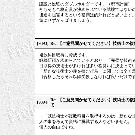
建設と総監のダブルホルダーです。（都市計画）
そもそも合格定員が決められている試験ではない
後進を阻害するという指摘は的外れだと思います
気にせずがんばりましょう。
Re: 【ご意見聞かせてください】技術士の
[9393]
複数科目取得に賛成です。
継続研鑽が求められているとおり、「完璧な技術
目取得の技術士が多ければ多い程良いに決まって
「新たな技術士の芽を摘む行為」に関しては全く
目合格したらそれ以降受験しなければ良いだけで
Re: 【ご意見聞かせてください】技術士の
[9394]
て
・「既技術士が複数科目を取得するのは、新たな
人の事を考えて資格に挑戦する人などいません。
個人の自由ですね。