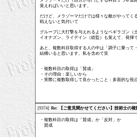
メラゾーマだけ（自分が専門とする科目１つ＠道
覚えればいいと思います。
だけど、メラゾーマだけでは様々な敵がやってく
戦えないと気付いて
グループに大打撃を与えれるようなベギラゴン（
イオナズン、ライデイン（総監）も覚えて、発揮
あと、複数科目取得する人の中は「調子に乗って
結構いると思います。私を含めて笑
・複数科目の取得は「賛成」
・その理由：楽しいから
・実際に複数取得して良かったこと：多面的な視
Re: 【ご意見聞かせてください】技術士の
[9374]
・複数科目の取得は「賛成」か「反対」か
賛成