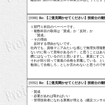
Re: 【ご意見聞かせてください】技術士の
[9388]
１部門１科目のペーペーです。
・複数科目の取得は「賛成」か「反対」か
「賛成」
・その理由
反対する理由がないです。
社内でも、資格マニアみたいな感じで無理矢理複
ないのに取って意味があるの？」と思うことはあ
鑽にはなっているのだと思いますし、素直にすご
それが回り回って後進の合格を邪魔している、と
勉強して合格しろ」としか言われないと思うので
Re: 【ご意見聞かせてください】技術士の
[9392]
・賛成
・必要があれば取ればいい
・管理技術者になれる業務が増える（建設コンサ