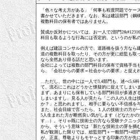
「色々な考え方がある」「何事も程度問題でケー
書かせていただきます。なお、私は建設部門（鋼構
複数科目の保有者ではありません。
賛成か反対かについては、お一人で2部門2&#123
科目も取るような行為には否定的、というのが私
例えば建設コンサルの方で、道路橋を扱う方なら
道の複数科目を取ったり、その方が更に総監も取って
なら全然あり得る話だと思います。
会社によっては複数の部門科目の保有で資格手当
ら、「会社からの要求＝社会からの要求」と捉え
…ただし、世の中には一人で3,4部門も、述べ5,
て、流石にこれはどうかと懐疑的に捉えてしまい
まず、あまりにも保有している部門科目が多過ぎ
しまいますし、見る人が見たら「この人の人生は
か？」と思われますし、相手に要らない不信感を
また、社会目線で言ったら、１人の技術士の方が一
5人生まれた方が断然良い気がします（どなたか
す…）。そりゃ既に技術士の方なら受験テクニッ
から、そういう意味では「新たな技術士の芽を摘
私が観測した限りでは、総監部門＋一般部門×4部
が、正直、尊敬よりもモヤっとする印象の方が先