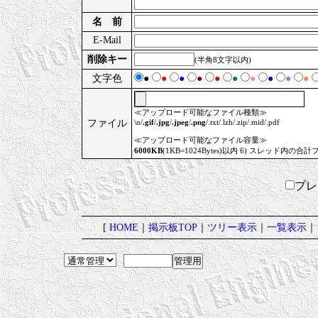
名 前
E-Mail
削除キー
(半角8文字以内)
文字色
●
●
●
●
●
●
●
●
●
●
≪アップロード可能なファイル種類≫
ファイル
\n/
.gif
/
.jpg
/
.jpeg
/
.png
/.txt/.lzh/.zip/.mid/.pdf
≪アップロード可能なファイル容量≫
6000KB
(1KB=1024Bytes)以内 6) スレッド内の合計
プ
[
HOME
｜
掲示板TOP
｜
ツリー表示
｜
一覧表示
｜