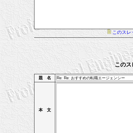
このスレ
このス
題 名
本 文