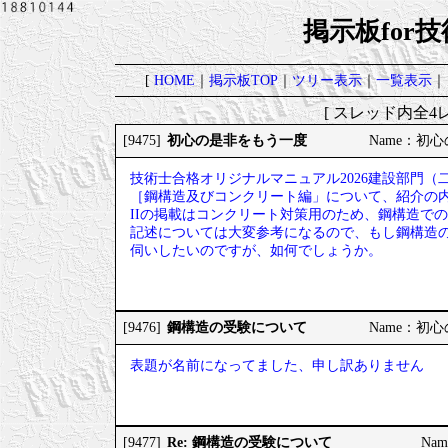
掲示板for
[
HOME
｜
掲示板TOP
｜
ツリー表示
｜
一覧表示
｜
[ スレッド内全4レ
初心の是非をもう一度
[9475]
Name：初心の
技術士合格オリジナルマニュアル2026建設部門（
［鋼構造及びコンクリート編」について、紹介の
IIの掲載はコンクリート対策用のため、鋼構造で
記述については大変参考になるので、もし鋼構造
伺いしたいのですが、如何でしょうか。
鋼構造の受験について
[9476]
Name：初心の
表題が名前になってました、申し訳ありません
Re: 鋼構造の受験について
[9477]
Nam