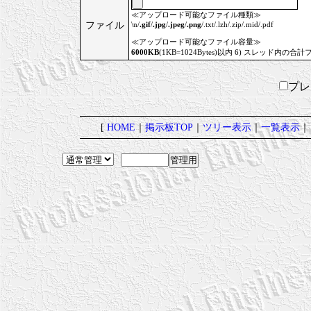
≪アップロード可能なファイル種類≫
ファイル
\n/
.gif
/
.jpg
/
.jpeg
/
.png
/.txt/.lzh/.zip/.mid/.pdf
≪アップロード可能なファイル容量≫
6000KB
(1KB=1024Bytes)以内 6) スレッド内の合計
プ
[
HOME
｜
掲示板TOP
｜
ツリー表示
｜
一覧表示
｜