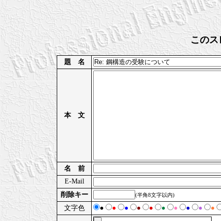
このス
題 名
本 文
名 前
E-Mail
削除キー
(半角8文字以内)
文字色
●
●
●
●
●
●
●
●
●
●