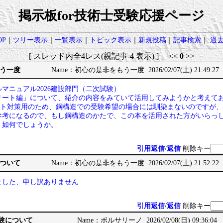
掲示板for技術士受験応援ページ
P
｜
ツリー表示
｜
一覧表示
｜
トピック表示
｜
新規投稿
｜
記事検索
｜
過
[ スレッド内全4レス(親記事-4 表示) ] <<
0
>>
う一度
Name：初心の是非をもう一度 2026/02/07(土) 21:49:27
マニュアル2026建設部門（二次試験）
リート編」について、紹介の内容をみていて活用してみようかと考えて
リート対策用のため、鋼構造での受験希望の場合には馴染まないのですが
参考になるので、もし鋼構造のかたで、この本を活用された方がいらっ
、如何でしょうか。
引用返信
/
返信
削除キー
ついて
Name：初心の是非をもう一度 2026/02/07(土) 21:52:22
ました、申し訳ありません
引用返信
/
返信
削除キー
受験について
Name：ボルサリーノ 2026/02/08(日) 09:36:04