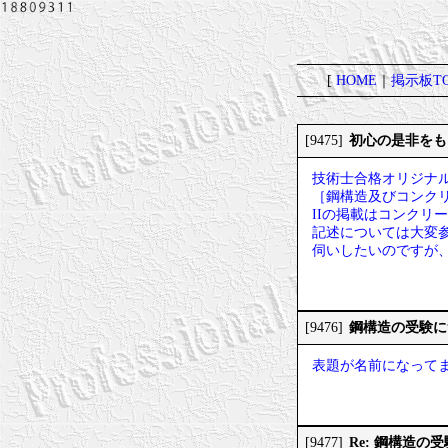
[
HOME
｜
掲示板TO
初心の是非をも
[9475]
技術士合格オリジナル
［鋼構造及びコンク
IIの掲載はコンク
記述については大変
伺いしたいのですが
鋼構造の受験に
[9476]
表題が名前になって
Re: 鋼構造の
[9477]