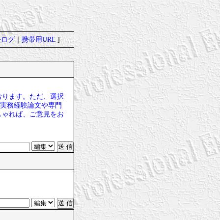
去ログ
｜
携帯用URL
]
おります。ただ、選択
、実務経験論文や専門
しゃれば、ご意見をお