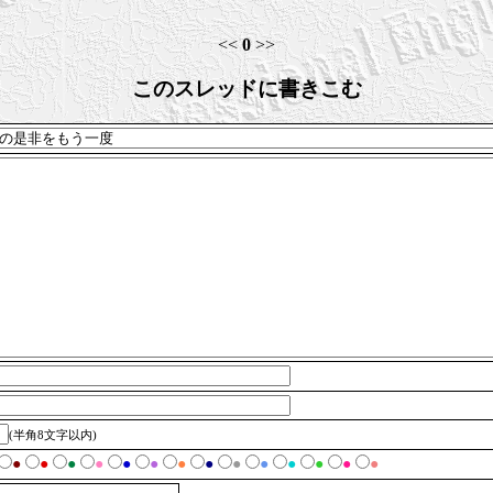
<<
0
>>
このスレッドに書きこむ
(半角8文字以内)
●
●
●
●
●
●
●
●
●
●
●
●
●
●