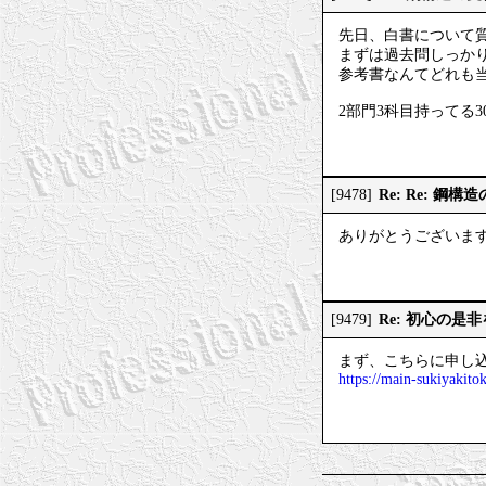
先日、白書について
まずは過去問しっか
参考書なんてどれも
2部門3科目持ってる
Re: Re: 鋼
[9478]
ありがとうございま
Re: 初心の是
[9479]
まず、こちらに申し
https://main-sukiyakitok