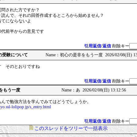
質問された方ですか？
り読んで、それの回答作成するところから始めません？
当てにならないよ
30代前半からの意見です
引用返信
/
返信
削除キー
構造の受験について
Name：初心の是非をもう一度 2026/02/08(日) 13:
す そのとおりですね
引用返信
/
返信
削除キー
非をもう一度
Name：あ 2026/02/08(日) 13:12:56
込んで勉強方法を学んでみてはどうでしょうか。
yo.ssl-lolipop.jp/s_entry.html
引用返信
/
返信
削除キー
このスレッドをツリーで一括表示