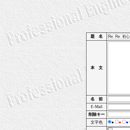
題 名
本 文
名 前
E-Mail
削除キー
文字色
●
●
●