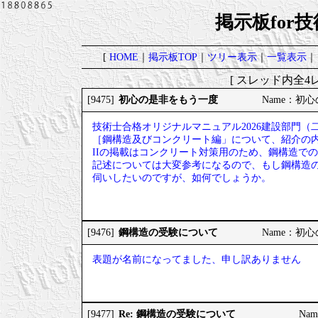
掲示板for
[
HOME
｜
掲示板TOP
｜
ツリー表示
｜
一覧表示
｜
[ スレッド内全4レ
初心の是非をもう一度
[9475]
Name：初心の
技術士合格オリジナルマニュアル2026建設部門（
［鋼構造及びコンクリート編」について、紹介の
IIの掲載はコンクリート対策用のため、鋼構造で
記述については大変参考になるので、もし鋼構造
伺いしたいのですが、如何でしょうか。
鋼構造の受験について
[9476]
Name：初心の
表題が名前になってました、申し訳ありません
Re: 鋼構造の受験について
[9477]
Nam