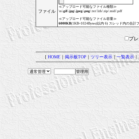
≪アップロード可能なファイル種類≫
ファイル
\n/
.gif
/
.jpg
/
.jpeg
/
.png
/.txt/.lzh/.zip/.mid/.pdf
≪アップロード可能なファイル容量≫
6000KB
(1KB=1024Bytes)以内 6) スレッド内の合計
プ
[
HOME
｜
掲示板TOP
｜
ツリー表示
｜
一覧表示
｜