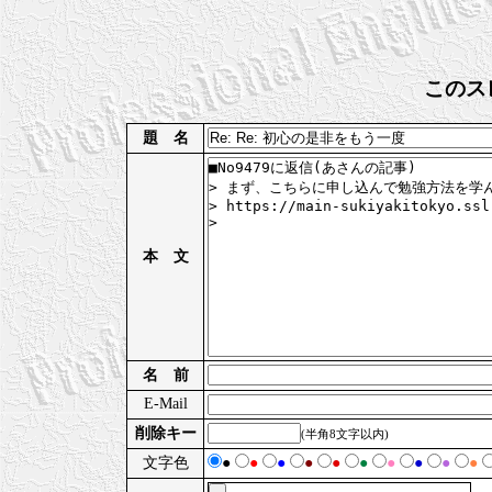
このス
題 名
本 文
名 前
E-Mail
削除キー
(半角8文字以内)
文字色
●
●
●
●
●
●
●
●
●
●