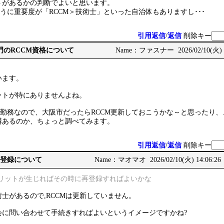
トがあるかの判断でよいと思います。
うに重要度が「RCCM＞技術士」といった自治体もありますし･･･
引用返信
/
返信
削除キー
じ部門のRCCM資格について
Name：ファスナー 2026/02/10(火) 1
います。
ットが特にありませんよね。
勤務なので、大阪市だったらRCCM更新しておこうかな～と思ったり、
構あるのか、ちょっと調べてみます。
引用返信
/
返信
削除キー
再登録について
Name：マオマオ 2026/02/10(火) 14:06:26
メリットが生じればその時に再登録すればよいかな
士があるので,RCCMは更新していません。
会に問い合わせて手続きすればよいというイメージですかね?