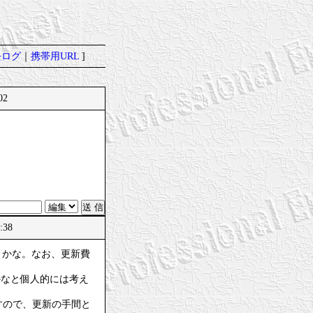
去ログ
｜
携帯用URL
]
02
:38
とかな。なお、更新費
かなと個人的には考え
すので、更新の手間と