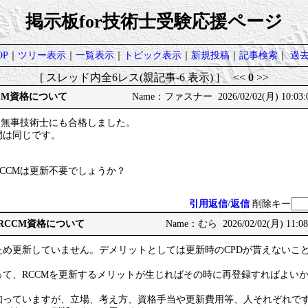
掲示板for技術士受験応援ページ
P
｜
ツリー表示
｜
一覧表示
｜
トピック表示
｜
新規投稿
｜
記事検索
｜
過
[ スレッド内全6レス(親記事-6 表示) ] <<
0
>>
CM資格について
Name：ファスナー 2026/02/02(月) 10:03:
、無事技術士にも合格しました。
門は同じです。
CCMは更新不要でしょうか？
引用返信
/
返信
削除キー
のRCCM資格について
Name：むら 2026/02/02(月) 11:08
ため更新していません。デメリットとしては更新時のCPDが貰えないこ
って、RCCMを更新するメリットが生じればその時に再登録すればよい
知っていますが、立場、考え方、資格手当や更新費用等、人それぞれで