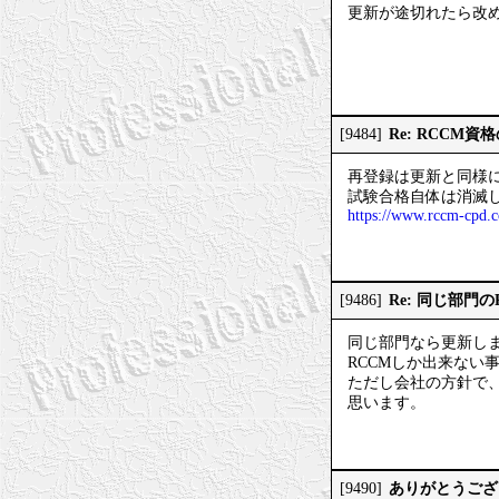
更新が途切れたら改
Re: RCCM
[9484]
再登録は更新と同様に
試験合格自体は消滅
https://www.rccm-cpd.c
Re: 同じ部門
[9486]
同じ部門なら更新しま
RCCMしか出来ない
ただし会社の方針で
思います。
ありがとうござ
[9490]