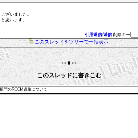
うございました。
うと思います。
引用返信
/
返信
削除キー
このスレッドをツリーで一括表示
<<
0
>>
このスレッドに書きこむ