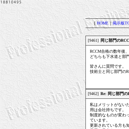
[
HOME
｜
掲示板TO
同じ部門のRC
[9461]
RCCM合格の数年後
どちらも下水道と部
皆さんに質問です。
技術士と同じ部門のR
Re: 同じ部門
[9462]
私はメリットがない
用は会社持ちです。
制度的なものが変わ
ています。
更新されている方も