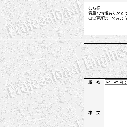
むら様
貴重な情報ありがと
CPD更新試してみよ
題 名
本 文