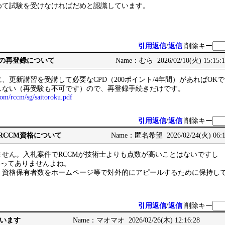
めて試験を受けなければだめと認識しています。
引用返信
/
返信
削除キー
資格の再登録について
Name：むら 2026/02/10(火) 15:15:
、更新講習を受講して必要なCPD（200ポイント/4年間）があればOK
しない（再受験も不可です）ので、再登録手続きだけです。
om/rccm/sg/saitoroku.pdf
引用返信
/
返信
削除キー
のRCCM資格について
Name：匿名希望 2026/02/24(火) 06:1
せん。入札案件でRCCMが技術士よりも点数が高いことはないですし
事ってありませんよね。
、資格保有者数をホームページ等で対外的にアピールするために保持し
引用返信
/
返信
削除キー
います
Name：マオマオ 2026/02/26(木) 12:16:28