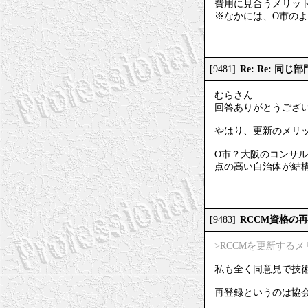
費用に見合うメリッ
※なかには、O市のよ
Re: Re: 同
[9481]
むらさん
回答ありがとうござ
やはり、更新のメリ
O市？大阪のコンサル
点の高い自治体が結
RCCM資格の
[9483]
>RCCMを更新する
私も全く同意見で技術
再登録というのは協