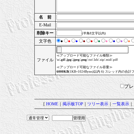
名 前
E-Mail
削除キー
(半角8文字以内)
文字色
●
●
●
●
●
●
●
●
●
●
≪アップロード可能なファイル種類≫
ファイル
\n/
.gif
/
.jpg
/
.jpeg
/
.png
/.txt/.lzh/.zip/.mid/.pdf
≪アップロード可能なファイル容量≫
6000KB
(1KB=1024Bytes)以内 6) スレッド内の合計
プ
[
HOME
｜
掲示板TOP
｜
ツリー表示
｜
一覧表示
｜