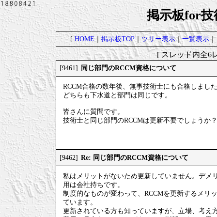
掲示板for
[
HOME
｜
掲示板TOP
｜
ツリー表示
｜
一覧表示
｜
[ スレッド内全6レ
同じ部門のRCCM資格について
[9461]
RCCM合格の数年後、無事技術士にも合格しまし
どちらも下水道と部門は同じです。
皆さんに質問です。
技術士と同じ部門のRCCMは更新不要でしょうか
Re: 同じ部門のRCCM資格について
[9462]
私はメリットがないため更新していません。デメリ
用は会社持ちです。
制度的なものが変わって、RCCMを更新するメリ
ています。
更新されている方も知っていますが、立場、考え