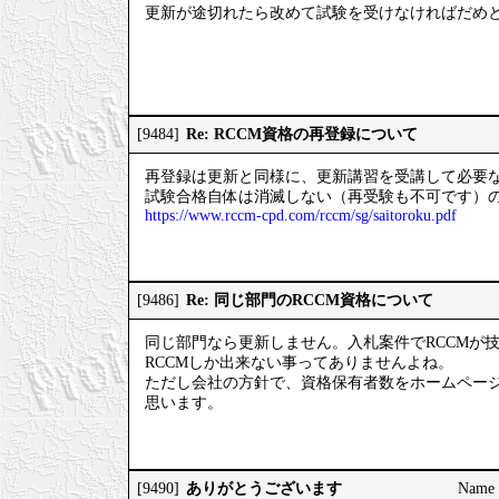
更新が途切れたら改めて試験を受けなければだめ
Re: RCCM資格の再登録について
[9484]
再登録は更新と同様に、更新講習を受講して必要なC
試験合格自体は消滅しない（再受験も不可です）
https://www.rccm-cpd.com/rccm/sg/saitoroku.pdf
Re: 同じ部門のRCCM資格について
[9486]
同じ部門なら更新しません。入札案件でRCCMが
RCCMしか出来ない事ってありませんよね。
ただし会社の方針で、資格保有者数をホームペー
思います。
ありがとうございます
[9490]
Name