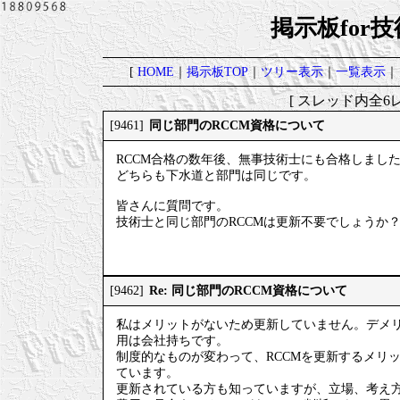
掲示板for
[
HOME
｜
掲示板TOP
｜
ツリー表示
｜
一覧表示
｜
[ スレッド内全6レ
同じ部門のRCCM資格について
[9461]
RCCM合格の数年後、無事技術士にも合格しまし
どちらも下水道と部門は同じです。
皆さんに質問です。
技術士と同じ部門のRCCMは更新不要でしょうか
Re: 同じ部門のRCCM資格について
[9462]
私はメリットがないため更新していません。デメリ
用は会社持ちです。
制度的なものが変わって、RCCMを更新するメリ
ています。
更新されている方も知っていますが、立場、考え