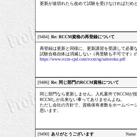
更新が途切れたら改めて試験を受けなければだめ
Re: RCCM資格の再登録について
[9484]
再登録は更新と同様に、更新講習を受講して必要なC
試験合格自体は消滅しない（再受験も不可です）
https://www.rccm-cpd.com/rccm/sg/saitoroku.pdf
Re: 同じ部門のRCCM資格について
[9486]
同じ部門なら更新しません。入札案件でRCCMが
RCCMしか出来ない事ってありませんよね。
ただし会社の方針で、資格保有者数をホームペー
思います。
ありがとうございます
[9490]
Name