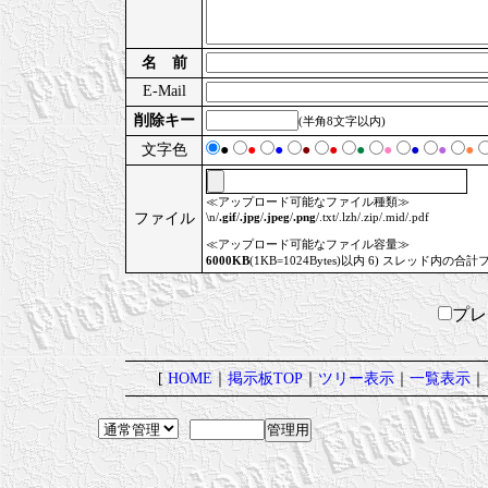
名 前
E-Mail
削除キー
(半角8文字以内)
文字色
●
●
●
●
●
●
●
●
●
●
≪アップロード可能なファイル種類≫
ファイル
\n/
.gif
/
.jpg
/
.jpeg
/
.png
/.txt/.lzh/.zip/.mid/.pdf
≪アップロード可能なファイル容量≫
6000KB
(1KB=1024Bytes)以内 6) スレッド内の合計
プ
[
HOME
｜
掲示板TOP
｜
ツリー表示
｜
一覧表示
｜