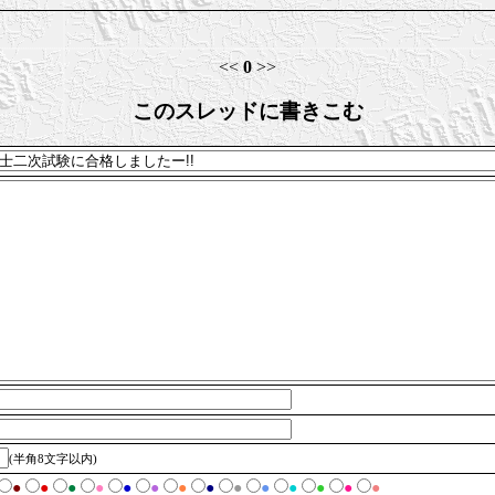
<<
0
>>
このスレッドに書きこむ
(半角8文字以内)
●
●
●
●
●
●
●
●
●
●
●
●
●
●