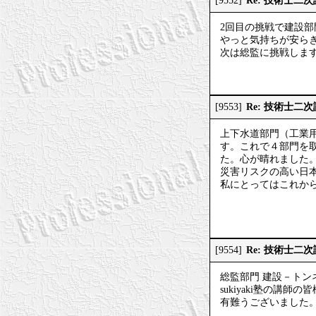
Re: 技術士二
[9552]
2回目の挑戦で建設
やっと気持ちが安ら
次は総監に挑戦しま
Re: 技術士二
[9553]
上下水道部門（工業
す。これで４部門を
た。心が晴れました
災害リスクの高い日
私にとってはこれからで
Re: 技術士二
[9554]
総監部門 建設－トン
sukiyaki塾の
有難うございました