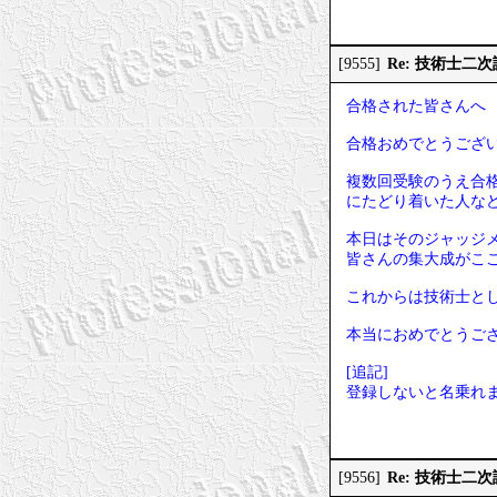
Re: 技術士
[9555]
合格された皆さんへ
合格おめでとうござ
複数回受験のうえ合
にたどり着いた人な
本日はそのジャッジ
皆さんの集大成がこ
これからは技術士と
本当におめでとうご
[追記]
登録しないと名乗れ
Re: 技術士二
[9556]