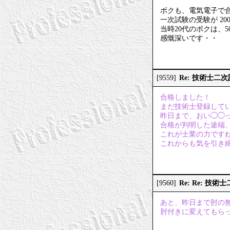
ボクも、電気電子で
一次試験の受験が 2
当時20代のボクは、
感慨深いです・・
Re: 技術士二
[9559]
合格しました！
まだ技術士登録して
昨日まで、おい◯◯
合格が判明した途端
これが士業の力です
これからも気を引き
Re: Re: 技
[9560]
あと、昨日まで肘の
肘付きに変えてもら