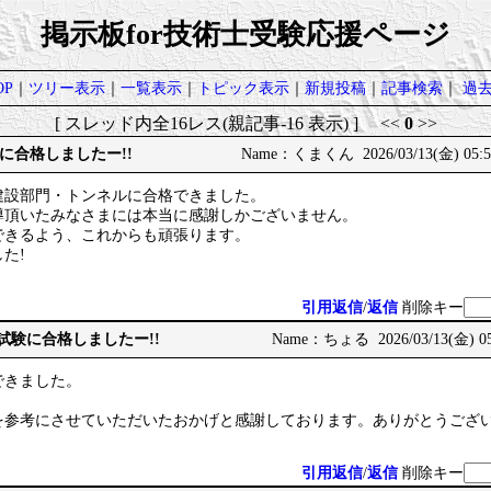
掲示板for技術士受験応援ページ
P
｜
ツリー表示
｜
一覧表示
｜
トピック表示
｜
新規投稿
｜
記事検索
｜
過
[ スレッド内全16レス(親記事-16 表示) ] <<
0
>>
に合格しましたー!!
Name：くまくん 2026/03/13(金) 05:5
建設部門・トンネルに合格できました。
導頂いたみなさまには本当に感謝しかございません。
できるよう、これからも頑張ります。
た!
引用返信
/
返信
削除キー
次試験に合格しましたー!!
Name：ちょる 2026/03/13(金) 05
できました。
を参考にさせていただいたおかげと感謝しております。ありがとうござ
引用返信
/
返信
削除キー