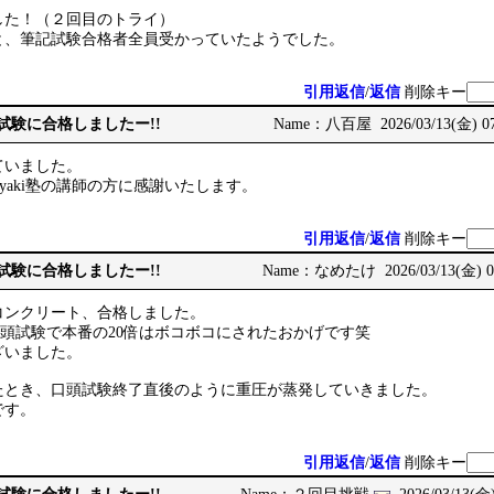
した！（２回目のトライ）
と、筆記試験合格者全員受かっていたようでした。
引用返信
/
返信
削除キー
次試験に合格しましたー!!
Name：八百屋 2026/03/13(金) 07
ていました。
iyaki塾の講師の方に感謝いたします。
引用返信
/
返信
削除キー
次試験に合格しましたー!!
Name：なめたけ 2026/03/13(金) 07
コンクリート、合格しました。
模擬口頭試験で本番の20倍はボコボコにされたおかげです笑
ざいました。
たとき、口頭試験終了直後のように重圧が蒸発していきました。
です。
引用返信
/
返信
削除キー