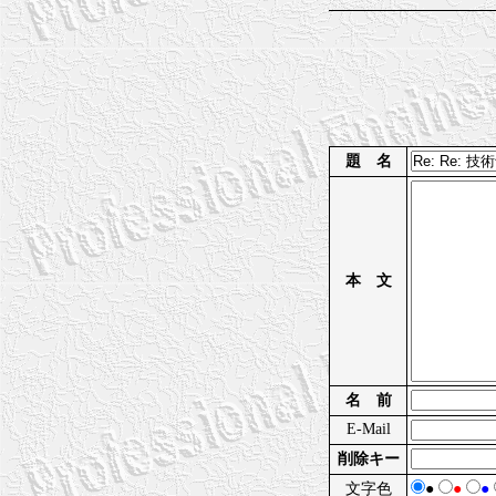
題 名
本 文
名 前
E-Mail
削除キー
文字色
●
●
●