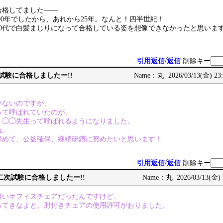
合格してました――
000年でしたから、あれから25年。なんと！四半世紀！
50代で白髪まじりになって合格している姿を想像できなかったと思います
引用返信
/
返信
削除キー
次試験に合格しましたー!!
Name：丸 2026/03/13(金) 23:
いないのですが、
って呼ばれていたのが、
、◯◯先生って呼ばれるようになりました。
ね。
締めて、公益確保、継続研鑽に努めたいと思います！
引用返信
/
返信
削除キー
術士二次試験に合格しましたー!!
Name：丸 2026/03/13(金) 
無いオフィスチェアだったんですけど、
ってきなよと、肘付きチェアの使用許可がおりました。