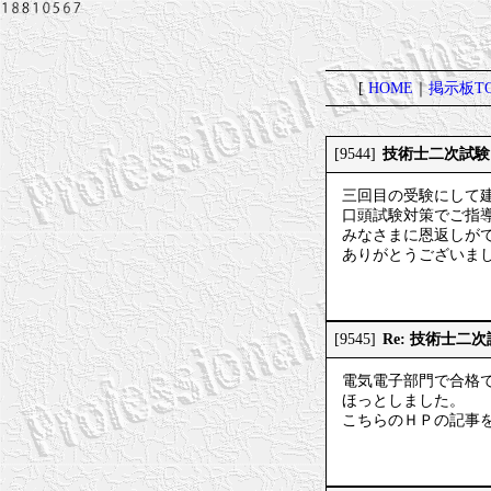
[
HOME
｜
掲示板TO
技術士二次試験
[9544]
三回目の受験にして
口頭試験対策でご指
みなさまに恩返しが
ありがとうございまし
Re: 技術士二
[9545]
電気電子部門で合格
ほっとしました。
こちらのＨＰの記事