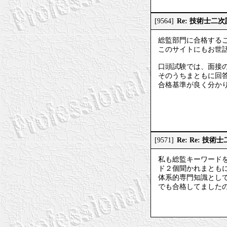
Re: 技術士二
[9564]
総監部門に合格する
このサイトにもお世
口頭試験では、面接
そのうちまともに回
合格基準が良く分か
Re: Re: 技
[9571]
私も総監キーワード
ド２個聞かれまとも
体系的専門知識とし
でも合格してました