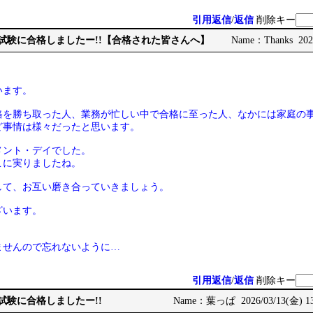
引用返信
/
返信
削除キー
二次試験に合格しましたー!!【合格された皆さんへ】
Name：Thanks 2026
います。
格を勝ち取った人、業務が忙しい中で合格に至った人、なかには家庭の
ど事情は様々だったと思います。
メント・デイでした。
こに実りましたね。
して、お互い磨き合っていきましょう。
ざいます。
ませんので忘れないように…
引用返信
/
返信
削除キー
次試験に合格しましたー!!
Name：葉っぱ 2026/03/13(金) 13