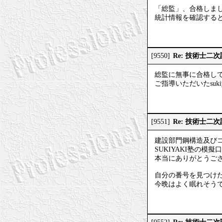
「総監」、合格しま
統計情報を確認する
Re: 技術士二
[9550]
総監に無事に合格し
ご指導いただいたsuk
Re: 技術士二
[9551]
建設部門鋼構造及び
SUKIYAKI塾の
本当にありがとうご
自分の番号を見つけ
今晩はよく眠れそう