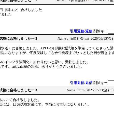
次試験に合格しましたー!!
Name：２回目挑戦
2026/03/13(金)
部門（鋼コン）合格しました
ぎました
す
引用返信
/
返信
削除キー
次試験に合格しましたー!!
Name：循環社会
2026/03/13(金) 
用水道）に合格しました。APECの口頭模擬試験を準備してくださった
取得になりますが、何度受験しても合否発表まで紋々とした日が続きま
。
本のインフラ強靭化に加わりたいと思い、受験しました。
す。sukiyaki塾の皆様、ありがとうございました。
引用返信
/
返信
削除キー
次試験に合格しましたー!!
Name：hiro 2026/03/13(金) 10
ネルにて合格致しました。
講師の皆様には、口頭試験対策にて、本当にお世話になりました。
。