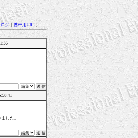
去ログ
｜
携帯用URL
]
1:36
:58:41
いました。