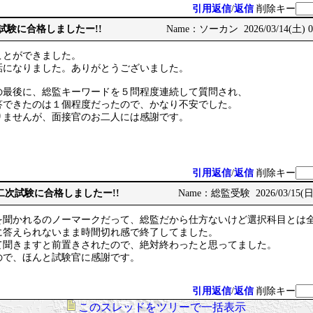
引用返信
/
返信
削除キー
次試験に合格しましたー!!
Name：ソーカン 2026/03/14(土) 08
ことができました。
話になりました。ありがとうございました。
の最後に、総監キーワードを５問程度連続して質問され、
答できたのは１個程度だったので、かなり不安でした。
りませんが、面接官のお二人には感謝です。
引用返信
/
返信
削除キー
術士二次試験に合格しましたー!!
Name：総監受験 2026/03/15(日) 
を聞かれるのノーマークだって、総監だから仕方ないけど選択科目とは
に答えられないまま時間切れ感で終了してました。
て聞きますと前置きされたので、絶対終わったと思ってました。
ので、ほんと試験官に感謝です。
引用返信
/
返信
削除キー
このスレッドをツリーで一括表示