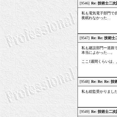
Re: 技術士二
[9546]
私も電気電子部門で
夜眠れなかった…
Re: Re: 技
[9547]
私も建設部門ー道路
本当によかった…。
ここ1週間くらいは
Re: Re: R
[9548]
私も総監受かりまし
Re: 技術士二
[9549]