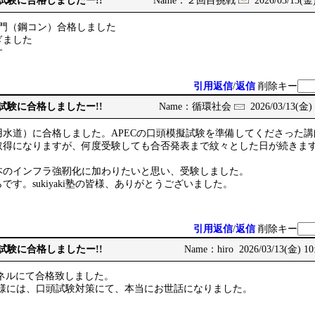
次試験に合格しましたー!!
Name：２回目挑戦
2026/03/13(金)
部門（鋼コン）合格しました
ぎました
す
引用返信
/
返信
削除キー
次試験に合格しましたー!!
Name：循環社会
2026/03/13(金) 
用水道）に合格しました。APECの口頭模擬試験を準備してくださった
取得になりますが、何度受験しても合否発表まで紋々とした日が続きま
。
本のインフラ強靭化に加わりたいと思い、受験しました。
す。sukiyaki塾の皆様、ありがとうございました。
引用返信
/
返信
削除キー
次試験に合格しましたー!!
Name：hiro 2026/03/13(金) 10
ネルにて合格致しました。
講師の皆様には、口頭試験対策にて、本当にお世話になりました。
。