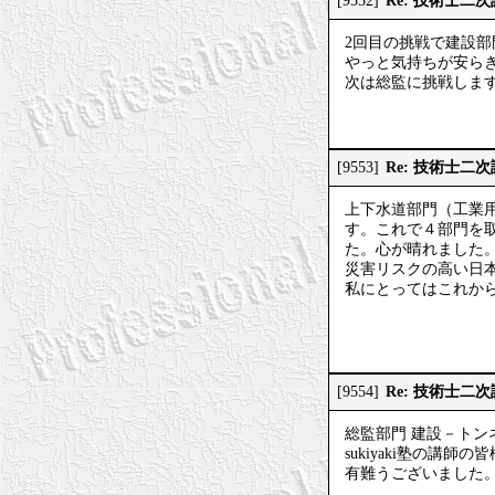
Re: 技術士二
[9552]
2回目の挑戦で建設
やっと気持ちが安ら
次は総監に挑戦しま
Re: 技術士二
[9553]
上下水道部門（工業
す。これで４部門を
た。心が晴れました
災害リスクの高い日
私にとってはこれからで
Re: 技術士二
[9554]
総監部門 建設－トン
sukiyaki塾の
有難うございました