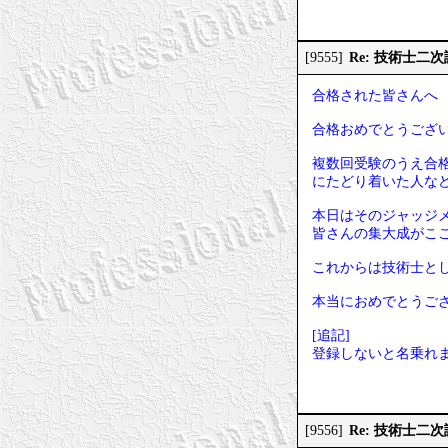
Re: 技術士
[9555]
合格された皆さんへ
合格おめでとうござ
複数回受験のうえ合
にたどり着いた人な
本日はそのジャッジ
皆さんの集大成がこ
これからは技術士と
本当におめでとうご
[追記]
登録しないと名乗れ
Re: 技術士二
[9556]