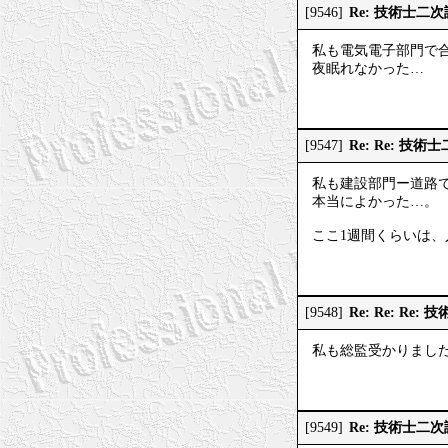
Re: 技術士二
[9546]
私も電気電子部門で
夜眠れなかった…
Re: Re: 技
[9547]
私も建設部門ー道路
本当によかった…。
ここ1週間くらいは
Re: Re: R
[9548]
私も総監受かりまし
Re: 技術士二
[9549]