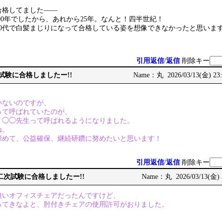
合格してました――
000年でしたから、あれから25年。なんと！四半世紀！
50代で白髪まじりになって合格している姿を想像できなかったと思います
引用返信
/
返信
削除キー
次試験に合格しましたー!!
Name：丸 2026/03/13(金) 23:
いないのですが、
って呼ばれていたのが、
、◯◯先生って呼ばれるようになりました。
ね。
締めて、公益確保、継続研鑽に努めたいと思います！
引用返信
/
返信
削除キー
術士二次試験に合格しましたー!!
Name：丸 2026/03/13(金) 
無いオフィスチェアだったんですけど、
ってきなよと、肘付きチェアの使用許可がおりました。