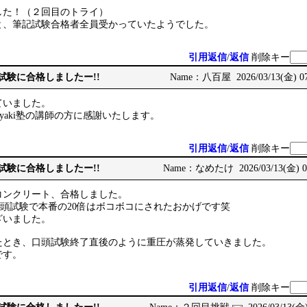
した！（２回目のトライ）
と、筆記試験合格者全員受かっていたようでした。
引用返信
/
返信
削除キー
次試験に合格しましたー!!
Name：八百屋 2026/03/13(金) 07
ていました。
iyaki塾の講師の方に感謝いたします。
引用返信
/
返信
削除キー
次試験に合格しましたー!!
Name：なめたけ 2026/03/13(金) 07
コンクリート、合格しました。
模擬口頭試験で本番の20倍はボコボコにされたおかげです笑
ざいました。
たとき、口頭試験終了直後のように重圧が蒸発していきました。
です。
引用返信
/
返信
削除キー