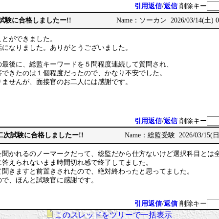
引用返信
/
返信
削除キー
次試験に合格しましたー!!
Name：ソーカン 2026/03/14(土) 08
ことができました。
話になりました。ありがとうございました。
の最後に、総監キーワードを５問程度連続して質問され、
答できたのは１個程度だったので、かなり不安でした。
りませんが、面接官のお二人には感謝です。
引用返信
/
返信
削除キー
術士二次試験に合格しましたー!!
Name：総監受験 2026/03/15(日) 
を聞かれるのノーマークだって、総監だから仕方ないけど選択科目とは
に答えられないまま時間切れ感で終了してました。
て聞きますと前置きされたので、絶対終わったと思ってました。
ので、ほんと試験官に感謝です。
引用返信
/
返信
削除キー
このスレッドをツリーで一括表示