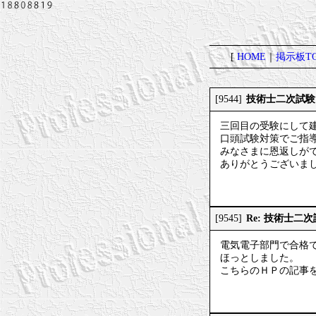
[
HOME
｜
掲示板TO
技術士二次試験
[9544]
三回目の受験にして
口頭試験対策でご指
みなさまに恩返しが
ありがとうございまし
Re: 技術士二
[9545]
電気電子部門で合格
ほっとしました。
こちらのＨＰの記事