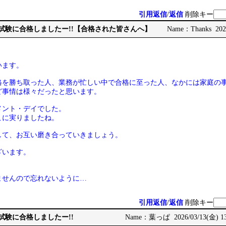
引用返信
/
返信
削除キー
二次試験に合格しましたー!!【合格された皆さんへ】
Name：Thanks 2026
います。
格を勝ち取った人、業務が忙しい中で合格に至った人、なかには家庭の
ど事情は様々だったと思います。
メント・デイでした。
こに実りましたね。
して、お互い磨き合っていきましょう。
ざいます。
ませんので忘れないように…
引用返信
/
返信
削除キー
次試験に合格しましたー!!
Name：葉っぱ 2026/03/13(金) 13