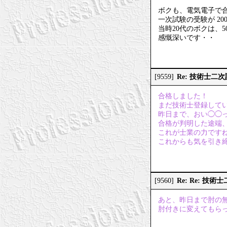
ボクも、電気電子で
一次試験の受験が 2
当時20代のボクは、
感慨深いです・・
Re: 技術士二
[9559]
合格しました！
まだ技術士登録して
昨日まで、おい◯◯
合格が判明した途端
これが士業の力です
これからも気を引き
Re: Re: 技
[9560]
あと、昨日まで肘の
肘付きに変えてもら