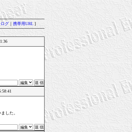
去ログ
｜
携帯用URL
]
1:36
:58:41
いました。