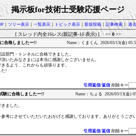
掲示板for技術士受験応援ページ
P
｜
ツリー表示
｜
一覧表示
｜
トピック表示
｜
新規投稿
｜
記事検索
｜
過
[ スレッド内全16レス(親記事-16 表示) ] <<
0
>>
に合格しましたー!!
Name：くまくん 2026/03/13(金) 05:5
建設部門・トンネルに合格できました。
導頂いたみなさまには本当に感謝しかございません。
できるよう、これからも頑張ります。
た!
引用返信
/
返信
削除キー
次試験に合格しましたー!!
Name：ちょる 2026/03/13(金) 05
できました。
を参考にさせていただいたおかげと感謝しております。ありがとうござ
引用返信
/
返信
削除キー