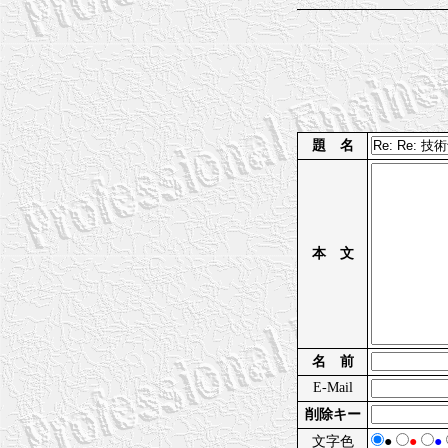
題 名
本 文
名 前
E-Mail
削除キー
文字色
●
●
●