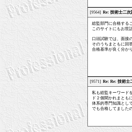
Re: 技術士二
[9564]
総監部門に合格する
このサイトにもお世
口頭試験では、面接
そのうちまともに回
合格基準が良く分か
Re: Re: 技
[9571]
私も総監キーワード
ド２個聞かれまとも
体系的専門知識とし
でも合格してました