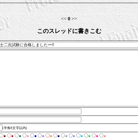
<<
0
>>
このスレッドに書きこむ
(半角8文字以内)
●
●
●
●
●
●
●
●
●
●
●
●
●
●