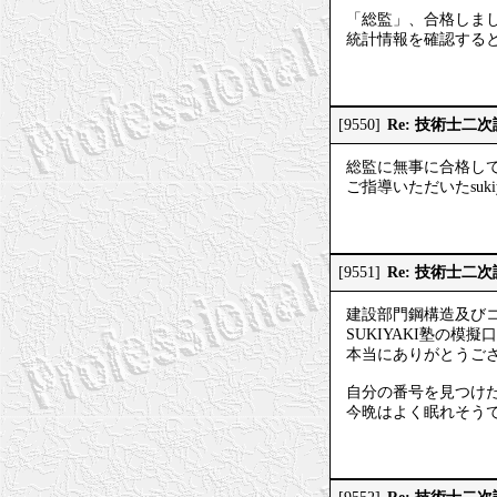
「総監」、合格しま
統計情報を確認する
Re: 技術士二
[9550]
総監に無事に合格し
ご指導いただいたsuk
Re: 技術士二
[9551]
建設部門鋼構造及び
SUKIYAKI塾の
本当にありがとうご
自分の番号を見つけ
今晩はよく眠れそう