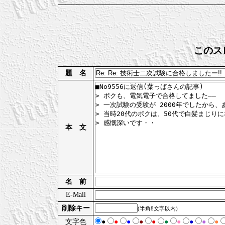
このス
題 名
本 文
名 前
E-Mail
削除キー
(半角8文字以内)
文字色
●
●
●
●
●
●
●
●
●
●