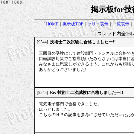
掲示板for
[
HOME
｜
掲示板TOP
｜
ツリー表示
｜
一覧表示
｜
[ スレッド内全16レ
技術士二次試験に合格しましたー!!
[9544]
三回目の受験にして建設部門・トンネルに合格で
口頭試験対策でご指導頂いたみなさまには本当に
みなさまに恩返しができるよう、これからも頑張
ありがとうございました!
Re: 技術士二次試験に合格しましたー!!
[9545]
電気電子部門で合格できました。
ほっとしました。
こちらのＨＰの記事を参考にさせていただいたお