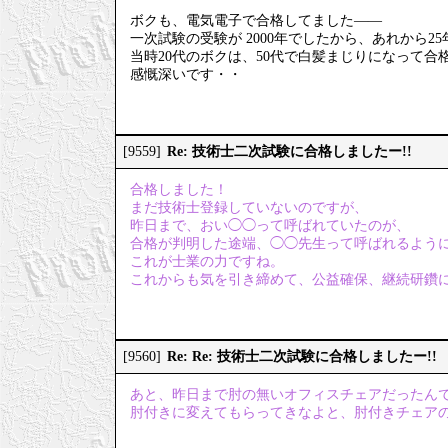
ボクも、電気電子で合格してました――
一次試験の受験が 2000年でしたから、あれから2
当時20代のボクは、50代で白髪まじりになって合
感慨深いです・・
Re: 技術士二次試験に合格しましたー!!
[9559]
合格しました！
まだ技術士登録していないのですが、
昨日まで、おい◯◯って呼ばれていたのが、
合格が判明した途端、◯◯先生って呼ばれるよう
これが士業の力ですね。
これからも気を引き締めて、公益確保、継続研鑽
Re: Re: 技術士二次試験に合格しましたー!!
[9560]
あと、昨日まで肘の無いオフィスチェアだったん
肘付きに変えてもらってきなよと、肘付きチェア