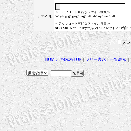
≪アップロード可能なファイル種類≫
ファイル
\n/
.gif
/
.jpg
/
.jpeg
/
.png
/.txt/.lzh/.zip/.mid/.pdf
≪アップロード可能なファイル容量≫
6000KB
(1KB=1024Bytes)以内 6) スレッド内の合計
プ
[
HOME
｜
掲示板TOP
｜
ツリー表示
｜
一覧表示
｜