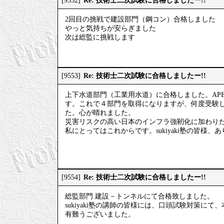
Re: 技術士二次試験に合格しましたー!!
[9552]
2回目の挑戦で建設部門（鋼コン）合格しました
やっと気持ちが安らぎました
次は総監に挑戦します
Re: 技術士二次試験に合格しましたー!!
[9553]
上下水道部門（工業用水道）に合格しました。AP
す。これで４部門を取得になりますが、何度受験
た。心が晴れました。
災害リスクの高い日本のインフラ強靭化に加わり
私にとってはこれからです。sukiyaki塾の皆様
Re: 技術士二次試験に合格しましたー!!
[9554]
総監部門 建設－トンネルにて合格致しました。
sukiyaki塾の講師の皆様には、口頭試験対策に
有難うございました。