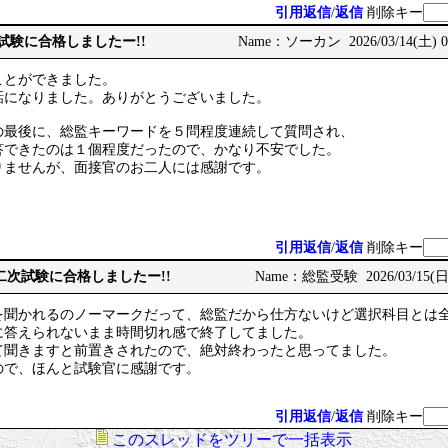
引用返信
/
返信
削除キー
次試験に合格しましたー!!
Name：ソーカン 2026/03/14(土) 08
ことができました。
話になりました。ありがとうございました。
の最後に、総監キーワードを５問程度連続して質問され、
答できたのは１個程度だったので、かなり不安でした。
りませんが、面接官のお二人には感謝です。
引用返信
/
返信
削除キー
術士二次試験に合格しましたー!!
Name：総監受験 2026/03/15(日) 
を聞かれるのノーマークだって、総監だから仕方ないけど選択科目とは
に答えられないまま時間切れ感で終了してました。
て聞きますと前置きされたので、絶対終わったと思ってました。
ので、ほんと試験官に感謝です。
引用返信
/
返信
削除キー
このスレッドをツリーで一括表示