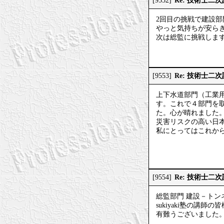
Re: 技術士二
[9552]
2回目の挑戦で建設
やっと気持ちが安ら
次は総監に挑戦しま
Re: 技術士二
[9553]
上下水道部門（工業
す。これで４部門を
た。心が晴れました
災害リスクの高い日
私にとってはこれからで
Re: 技術士二
[9554]
総監部門 建設－トン
sukiyaki塾の
有難うございました