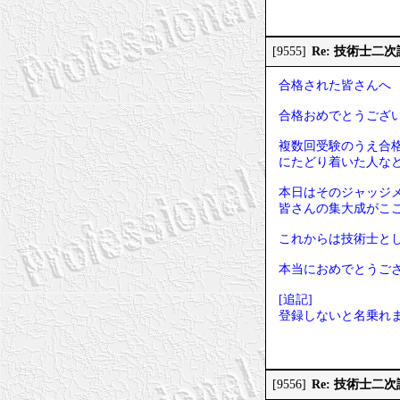
Re: 技術士
[9555]
合格された皆さんへ
合格おめでとうござ
複数回受験のうえ合
にたどり着いた人な
本日はそのジャッジ
皆さんの集大成がこ
これからは技術士と
本当におめでとうご
[追記]
登録しないと名乗れ
Re: 技術士二
[9556]