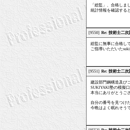
「総監」、合格しま
統計情報を確認する
Re: 技術士二
[9550]
総監に無事に合格し
ご指導いただいたsuk
Re: 技術士二
[9551]
建設部門鋼構造及び
SUKIYAKI塾の
本当にありがとうご
自分の番号を見つけ
今晩はよく眠れそう