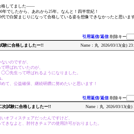
合格してました――
000年でしたから、あれから25年。なんと！四半世紀！
50代で白髪まじりになって合格している姿を想像できなかったと思います
引用返信
/
返信
削除キー
次試験に合格しましたー!!
Name：丸 2026/03/13(金) 23:
いないのですが、
って呼ばれていたのが、
、◯◯先生って呼ばれるようになりました。
ね。
締めて、公益確保、継続研鑽に努めたいと思います！
引用返信
/
返信
削除キー
術士二次試験に合格しましたー!!
Name：丸 2026/03/13(金) 
無いオフィスチェアだったんですけど、
ってきなよと、肘付きチェアの使用許可がおりました。