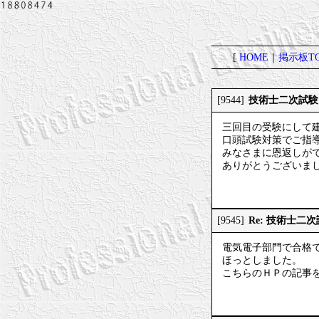
[
HOME
｜
掲示板TO
技術士二次試験
[9544]
三回目の受験にして
口頭試験対策でご指
みなさまに恩返しが
ありがとうございまし
Re: 技術士二
[9545]
電気電子部門で合格
ほっとしました。
こちらのＨＰの記事