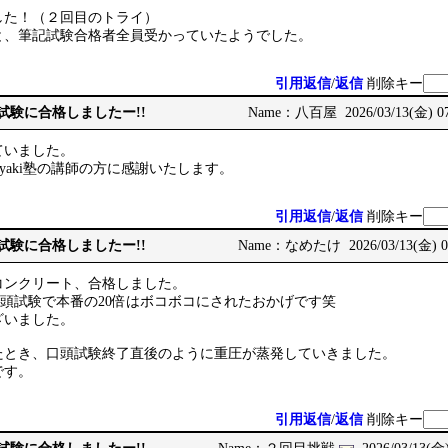
した！（２回目のトライ）
と、筆記試験合格者全員受かっていたようでした。
引用返信
/
返信
削除キー
次試験に合格しましたー!!
Name：八百屋 2026/03/13(金) 07
ていました。
iyaki塾の講師の方に感謝いたします。
引用返信
/
返信
削除キー
次試験に合格しましたー!!
Name：なめたけ 2026/03/13(金) 07
コンクリート、合格しました。
模擬口頭試験で本番の20倍はボコボコにされたおかげです笑
ざいました。
たとき、口頭試験終了直後のように重圧が蒸発していきました。
です。
引用返信
/
返信
削除キー