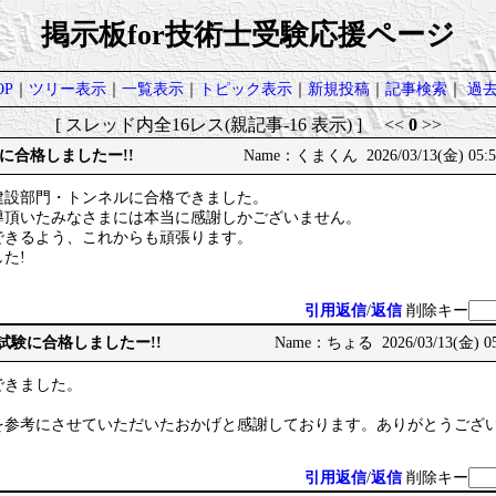
掲示板for技術士受験応援ページ
P
｜
ツリー表示
｜
一覧表示
｜
トピック表示
｜
新規投稿
｜
記事検索
｜
過
[ スレッド内全16レス(親記事-16 表示) ] <<
0
>>
に合格しましたー!!
Name：くまくん 2026/03/13(金) 05:5
建設部門・トンネルに合格できました。
導頂いたみなさまには本当に感謝しかございません。
できるよう、これからも頑張ります。
た!
引用返信
/
返信
削除キー
次試験に合格しましたー!!
Name：ちょる 2026/03/13(金) 05
できました。
を参考にさせていただいたおかげと感謝しております。ありがとうござ
引用返信
/
返信
削除キー