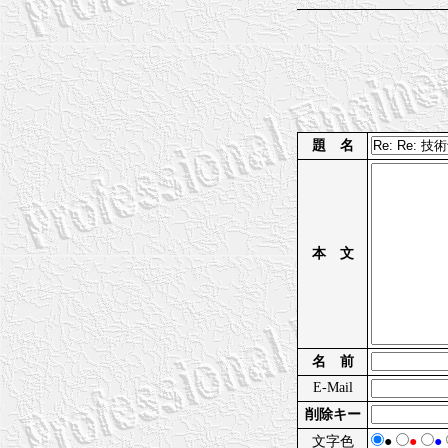
題 名
本 文
名 前
E-Mail
削除キー
文字色
●
●
●