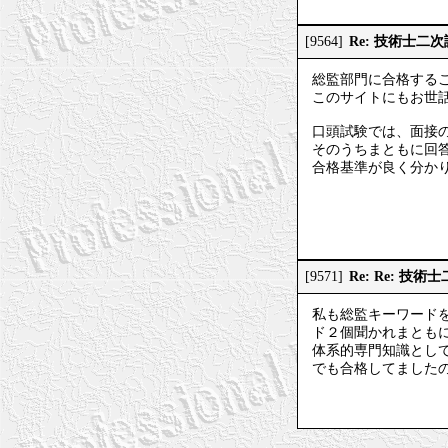
Re: 技術士二
[9564]
総監部門に合格する
このサイトにもお世
口頭試験では、面接
そのうちまともに回
合格基準が良く分か
Re: Re: 技
[9571]
私も総監キーワード
ド２個聞かれまとも
体系的専門知識とし
でも合格してました