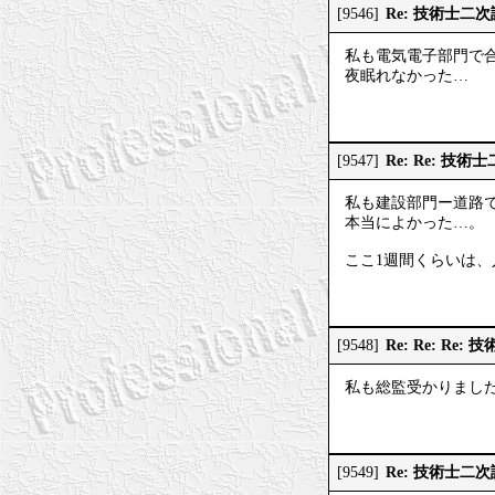
Re: 技術士二
[9546]
私も電気電子部門で
夜眠れなかった…
Re: Re: 技
[9547]
私も建設部門ー道路
本当によかった…。
ここ1週間くらいは
Re: Re: R
[9548]
私も総監受かりまし
Re: 技術士二
[9549]