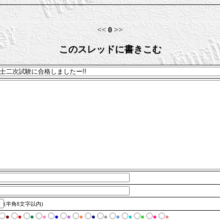
<<
0
>>
このスレッドに書きこむ
(半角8文字以内)
●
●
●
●
●
●
●
●
●
●
●
●
●
●