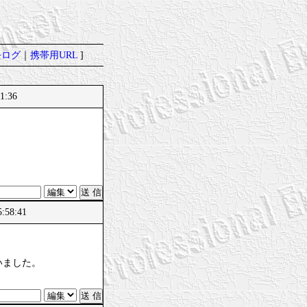
去ログ
｜
携帯用URL
]
1:36
:58:41
いました。