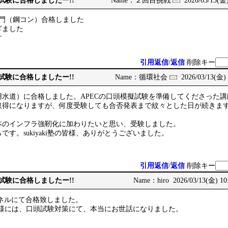
次試験に合格しましたー!!
Name：２回目挑戦
2026/03/13(金)
部門（鋼コン）合格しました
ぎました
す
引用返信
/
返信
削除キー
次試験に合格しましたー!!
Name：循環社会
2026/03/13(金) 
用水道）に合格しました。APECの口頭模擬試験を準備してくださった
取得になりますが、何度受験しても合否発表まで紋々とした日が続きま
。
本のインフラ強靭化に加わりたいと思い、受験しました。
す。sukiyaki塾の皆様、ありがとうございました。
引用返信
/
返信
削除キー
次試験に合格しましたー!!
Name：hiro 2026/03/13(金) 10
ネルにて合格致しました。
講師の皆様には、口頭試験対策にて、本当にお世話になりました。
。