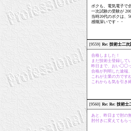
ボクも、電気電子で
一次試験の受験が 2
当時20代のボクは、
感慨深いです・・
Re: 技術士二
[9559]
合格しました！
まだ技術士登録して
昨日まで、おい◯◯
合格が判明した途端
これが士業の力です
これからも気を引き
Re: Re: 技
[9560]
あと、昨日まで肘の
肘付きに変えてもら