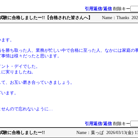
引用返信
/
返信
削除キー
二次試験に合格しましたー!!【合格された皆さんへ】
Name：Thanks 2026
います。
格を勝ち取った人、業務が忙しい中で合格に至った人、なかには家庭の
ど事情は様々だったと思います。
メント・デイでした。
こに実りましたね。
して、お互い磨き合っていきましょう。
ざいます。
ませんので忘れないように…
引用返信
/
返信
削除キー
次試験に合格しましたー!!
Name：葉っぱ 2026/03/13(金) 13