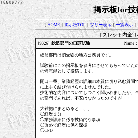
掲示板for
[
HOME
｜
掲示板TOP
｜
ツリー表示
｜
一覧表示
｜
[ スレッド内全2レ
総監部門の口頭試験
[9326]
Name
総監部門は初受験の地方公務員です。
試験前にこの掲示板を参考にさせてもらっていた
の備忘録として投稿します。
開口一番、業務経歴の詳細の本質に切り込む質問
に上手く結び付けられませんでした。
技術的な内容についてしつこく聞かれましたが、
の部門であれば、不安はなかったのですが・・
大雑把にまとめると、、、
◯経歴１分
◯業務詳細に係る技術的な事項
◯改めて経歴に係る深掘
◯CPD