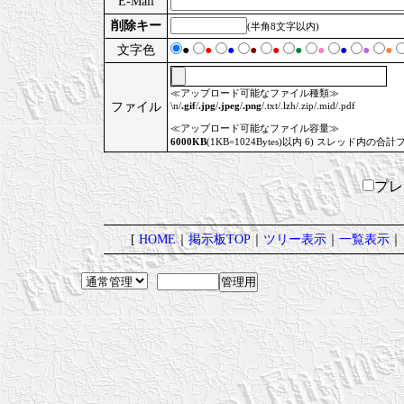
E-Mail
削除キー
(半角8文字以内)
文字色
●
●
●
●
●
●
●
●
●
●
≪アップロード可能なファイル種類≫
ファイル
\n/
.gif
/
.jpg
/
.jpeg
/
.png
/.txt/.lzh/.zip/.mid/.pdf
≪アップロード可能なファイル容量≫
6000KB
(1KB=1024Bytes)以内 6) スレッド内の合計
プ
[
HOME
｜
掲示板TOP
｜
ツリー表示
｜
一覧表示
｜