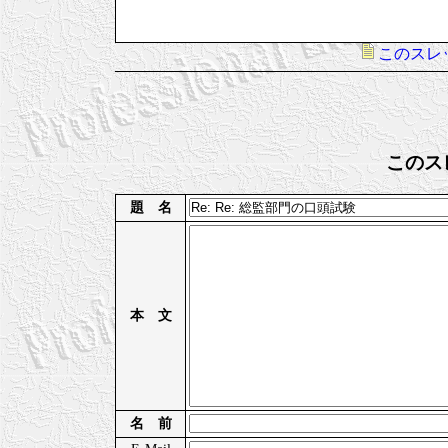
このスレ
このス
題 名
本 文
名 前