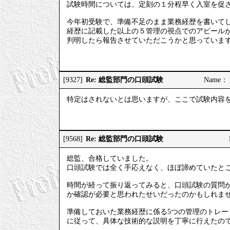
試験時間については、定刻の１分程早く入室を促さ
今年初受験で、準備不足のまま業務経歴を書いて
経歴に記載した以上の５管理の視点でのアピール
判明したら報告させていただこうかと思っていま
Re: 総監部門の口頭試験
[9327]
Name： 
特定はされないとは思いますが、ここで試験内容
Re: 総監部門の口頭試験
[9568]
総監、合格していました。
口頭試験では全く手応えなく、ほぼ諦めていたと
時間が経って振り返ってみると、口頭試験の質問
か確認が必要と思われたせいだったのかもしれま
準備しておいた業務経歴に係る5つの管理のトレ
に従って、具体な技術的な説明を丁寧に行えたの