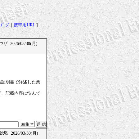
去ログ
｜
携帯用URL
]
 2026/03/30(月)
験証明書で詳述した業
で、記載内容に悩んで
総監 2026/03/30(月)