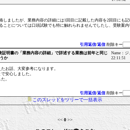
格しましたが、業務内容の詳細には1回目に記載した内容を2回目にも記
あることについては口頭試験でも特に触れられませんでしたし、受験案内
引用返信
/
返信
削除キー
実務経験証明書の「業務内容の詳細」で詳述する業務は前年と同じ
Name：ジュ
うか
22:11:51
えたお話、大変参考になります。
とで安心しました。
した。
引用返信
/
返信
削除キー
このスレッドをツリーで一括表示
<<
0
>>