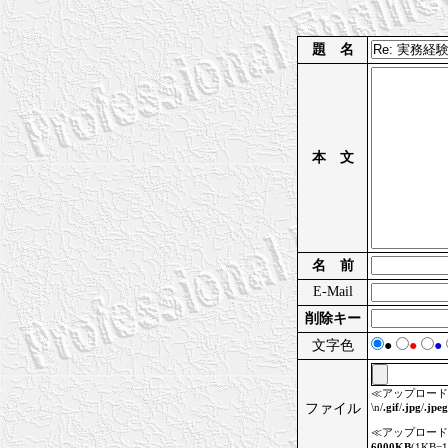
題 名
本 文
名 前
E-Mail
削除キー
文字色
●
●
●
≪アップロード
ファイル
\n/
.gif
/
.jpg
/
.jpeg
≪アップロード
6000KB
(1KB