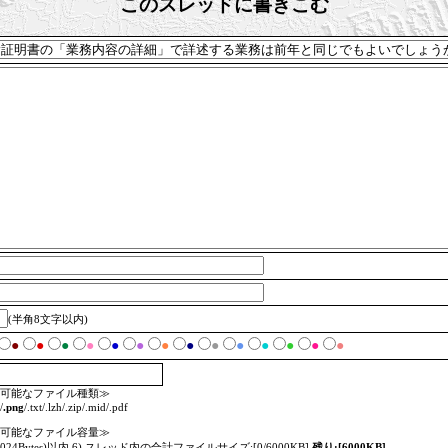
このスレッドに書きこむ
(半角8文字以内)
●
●
●
●
●
●
●
●
●
●
●
●
●
●
可能なファイル種類≫
/
.png
/.txt/.lzh/.zip/.mid/.pdf
可能なファイル容量≫
=1024Bytes)以内 6) スレッド内の合計ファイルサイズ:[0/6000KB]
残り:[6000KB]