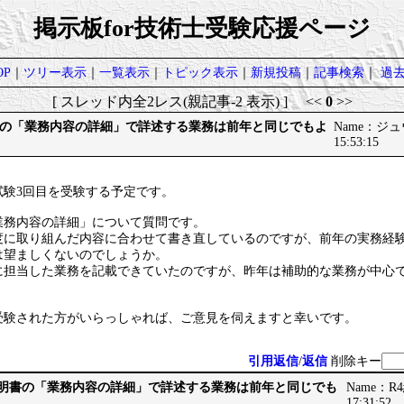
掲示板for技術士受験応援ページ
P
｜
ツリー表示
｜
一覧表示
｜
トピック表示
｜
新規投稿
｜
記事検索
｜
過
[ スレッド内全2レス(親記事-2 表示) ] <<
0
>>
の「業務内容の詳細」で詳述する業務は前年と同じでもよ
Name：ジュウザ
15:53:15
試験3回目を受験する予定です。
業務内容の詳細」について質問です。
度に取り組んだ内容に合わせて書き直しているのですが、前年の実務経
は望ましくないのでしょうか。
に担当した業務を記載できていたのですが、昨年は補助的な業務が中心
受験された方がいらっしゃれば、ご意見を伺えますと幸いです。
引用返信
/
返信
削除キー
験証明書の「業務内容の詳細」で詳述する業務は前年と同じでも
Name：R4
17:31:52