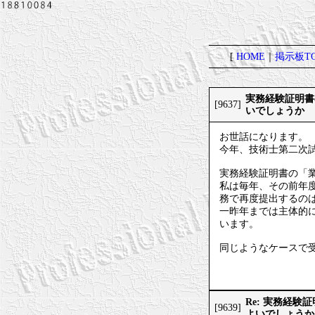
[
HOME
｜
掲示板TO
実務経験証明書
[9637]
いでしょうか
お世話になります。
今年、技術士第二次
実務経験証明書の「
私は毎年、その前年
務で再度提出するの
一昨年までは主体的
います。
同じようなケースで
Re: 実務経
[9639]
よいでしょうか