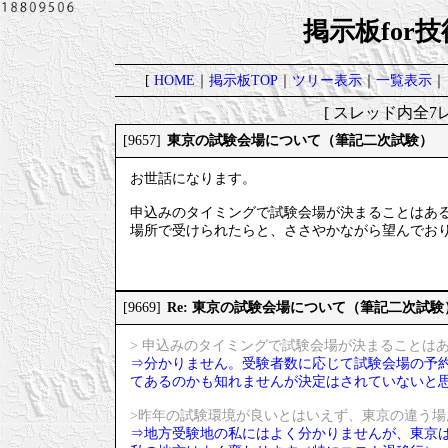
掲示板for
[
HOME
｜
掲示板TOP
｜
ツリー表示
｜
一覧表示
｜
[ スレッド内全7レ
東京の試験会場について（筆記二次試験）
[9657]
お世話になります。
申込みのタイミングで試験会場が決まることはあ
場所で受けられたらと、ささやかながら望んでお
Re: 東京の試験会場について（筆記二次試験
[9669]
> 申込みのタイミングで試験会場が決まることは
⇒分かりません。受験者数に応じて試験会場の予
てあるのかも知れませんが決定はされていないと
>昨年の試験環境が良いとはいえず、東京の違う
⇒地方受験地の私にはよく分かりませんが、東京