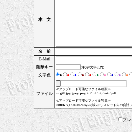
本 文
名 前
E-Mail
削除キー
(半角8文字以内)
文字色
●
●
●
●
●
●
●
●
●
●
≪アップロード可能なファイル種類≫
ファイル
\n/
.gif
/
.jpg
/
.jpeg
/
.png
/.txt/.lzh/.zip/.mid/.pdf
≪アップロード可能なファイル容量≫
6000KB
(1KB=1024Bytes)以内 6) スレッド内の合計
プ