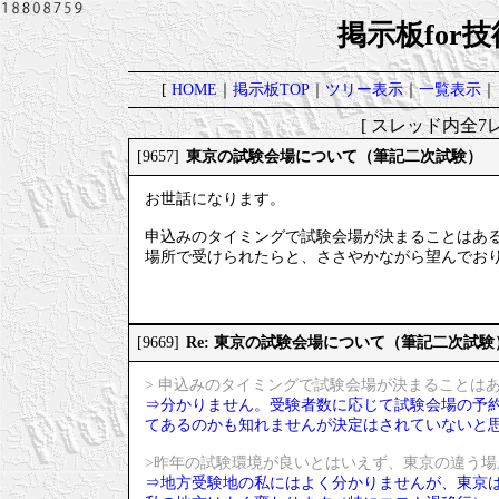
掲示板for
[
HOME
｜
掲示板TOP
｜
ツリー表示
｜
一覧表示
｜
[ スレッド内全7レ
東京の試験会場について（筆記二次試験）
[9657]
お世話になります。
申込みのタイミングで試験会場が決まることはあ
場所で受けられたらと、ささやかながら望んでお
Re: 東京の試験会場について（筆記二次試験
[9669]
> 申込みのタイミングで試験会場が決まることは
⇒分かりません。受験者数に応じて試験会場の予
てあるのかも知れませんが決定はされていないと
>昨年の試験環境が良いとはいえず、東京の違う
⇒地方受験地の私にはよく分かりませんが、東京