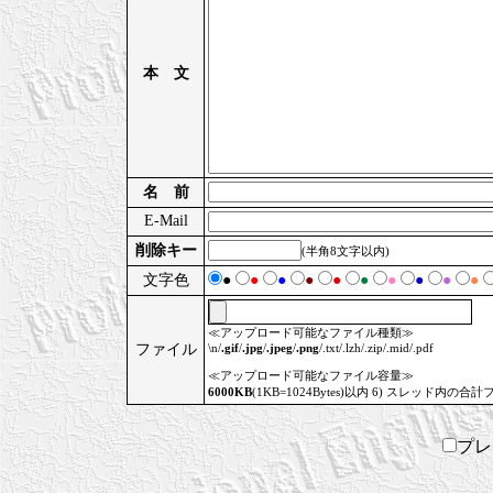
本 文
名 前
E-Mail
削除キー
(半角8文字以内)
文字色
●
●
●
●
●
●
●
●
●
●
≪アップロード可能なファイル種類≫
ファイル
\n/
.gif
/
.jpg
/
.jpeg
/
.png
/.txt/.lzh/.zip/.mid/.pdf
≪アップロード可能なファイル容量≫
6000KB
(1KB=1024Bytes)以内 6) スレッド内の合計
プ