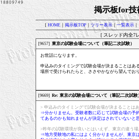
掲示板for
[
HOME
｜
掲示板TOP
｜
ツリー表示
｜
一覧表示
｜
[ スレッド内全7レ
東京の試験会場について（筆記二次試験）
[9657]
お世話になります。
申込みのタイミングで試験会場が決まることはあ
場所で受けられたらと、ささやかながら望んでお
Re: 東京の試験会場について（筆記二次試験
[9669]
> 申込みのタイミングで試験会場が決まることは
⇒分かりません。受験者数に応じて試験会場の予
てあるのかも知れませんが決定はされていないと
>昨年の試験環境が良いとはいえず、東京の違う
⇒地方受験地の私にはよく分かりませんが、東京