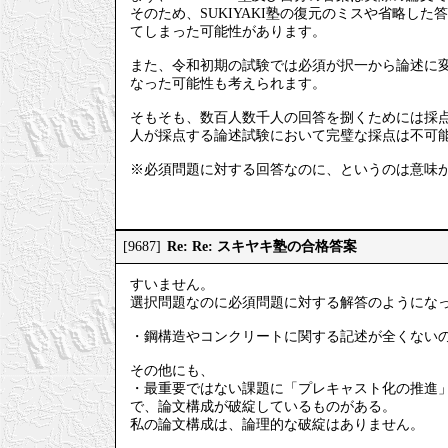
そのため、SUKIYAKI塾の復元のミスや省略し
てしまった可能性があります。
また、令和初期の試験では必須が択一から論述に
なった可能性も考えられます。
そもそも、数百人数千人の回答を捌くためには採点
人が採点する論述試験において完璧な採点は不可
※必須問題に対する回答なのに、というのは意味
Re: Re: スキヤキ塾の合格答案
[9687]
すいません。
選択問題なのに必須問題に対する解答のようにな
・鋼構造やコンクリートに関する記述が全くない
その他にも、
・最重要ではない課題に「プレキャスト化の推進
で、論文構成が破綻しているものがある。
私の論文構成は、論理的な破綻はありません。