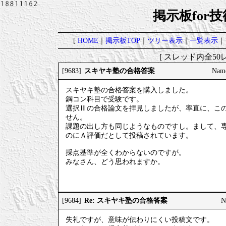
掲示板for
[
HOME
｜
掲示板TOP
｜
ツリー表示
｜
一覧表示
｜
[ スレッド内全50レ
スキヤキ塾の合格答案
[9683]
Nam
スキヤキ塾の合格答案を購入しました。
鋼コン科目で受験です。
選択Ⅲの合格論文を拝見しましたが、率直に、こ
せん。
課題の出し方も同じようなものですし。まして、
のにＡ評価だとして投稿されています。
採点基準が全くわからないのですが。
みなさん、どう思われますか。
Re: スキヤキ塾の合格答案
[9684]
N
失礼ですが、意味が伝わりにくい投稿文です。