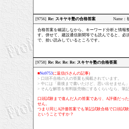
Re: スキヤキ塾の合格答案
[9756]
Name：初
合格答案を確認しなから、キーワード分析と情報
す。併せて、建設通信新聞等でも読んでると、必須1&#
で、拾い読みしているところです。
Re: Re: Re: Re: スキヤキ塾の合格答案
[9758]
■
No9753
に返信(Sさんの記事)
> 口頭不合格の人の答案も掲載されています。
> 中には「最後まで書いたけど、思い出せません
> そんな解答を有料販売物にするくらいなら、筆
口頭試験まで進んだ人の答案であり、A評価だっ
せん。
つまり同じA評価答案でも筆記試験合格で口頭試
ということですか？