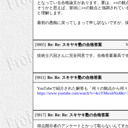
となっている合格論文があります。要は、○○の観
そうかと思えば、冒頭に○○の観点と強調されてい
と理解します。
最初の愚痴に戻ってしまって申し訳ないですが、
Re: Re: スキヤキ塾の合格答案
[9805]
技術士六冠さんに完全同意です。合格答案最高で
Re: Re: スキヤキ塾の合格答案
[9811]
YouTubeで紹介された解答も「何々の観点から
https://www.youtube.com/watch?v=4ccYMwxhNz4&t=
Re: Re: Re: スキヤキ塾の合格答案
[9817]
得点開示者のアンケートとかって取らないんてす