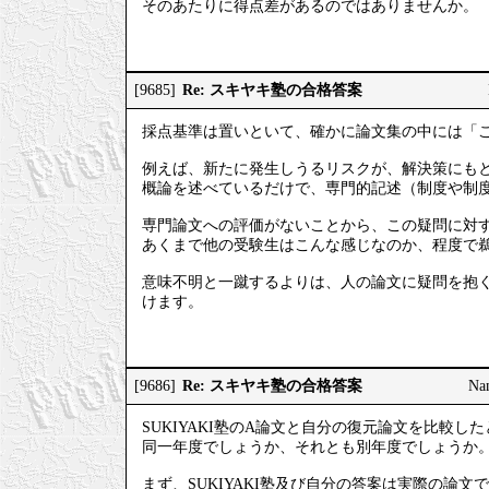
そのあたりに得点差があるのではありませんか。
Re: スキヤキ塾の合格答案
[9685]
採点基準は置いといて、確かに論文集の中には「
例えば、新たに発生しうるリスクが、解決策にも
概論を述べているだけで、専門的記述（制度や制
専門論文への評価がないことから、この疑問に対
あくまで他の受験生はこんな感じなのか、程度で
意味不明と一蹴するよりは、人の論文に疑問を抱
けます。
Re: スキヤキ塾の合格答案
[9686]
Na
SUKIYAKI塾のA論文と自分の復元論文を比較し
同一年度でしょうか、それとも別年度でしょうか
まず、SUKIYAKI塾及び自分の答案は実際の論