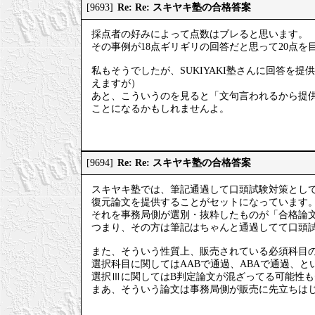
Re: Re: スキヤキ塾の合格答案
[9693]
採点者の好みによって点数はブレると思います。
その事例が18点ギリギリの回答だと思って20点
私もそうでしたが、SUKIYAKI塾さんに回答を
えますが）
あと、こういうのを見ると「文句言われるから提
ことになるかもしれませんよ。
Re: Re: スキヤキ塾の合格答案
[9694]
スキヤキ塾では、筆記通過して口頭試験対策とし
復元論文を提供することがセットになっています
それを事務局側が選別・抜粋したものが「合格論
つまり、その方は筆記はちゃんと通過してて口頭
また、そういう性質上、販売されている必須科目
選択科目に関してはAABで通過、ABAで通過、
選択Ⅲに関してはB判定論文が混ざってる可能性
まあ、そういう論文は事務局側が販売に先立ちは