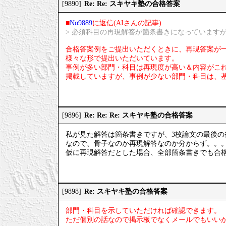
Re: Re: スキヤキ塾の合格答案
[9890]
■
No9889
に返信(AIさんの記事)
> 必須科目の再現解答が箇条書きになっています
合格答案例をご提出いただくときに、再現答案が
様々な形で提出いただいています。
事例が多い部門・科目は再現度が高い＆内容がこ
掲載していますが、事例が少ない部門・科目は、
Re: Re: Re: スキヤキ塾の合格答案
[9896]
私が見た解答は箇条書きですが、3枚論文の最後の
なので、骨子なのか再現解答なのか分からず。。
仮に再現解答だとした場合、全部箇条書きでも合
Re: スキヤキ塾の合格答案
[9898]
部門・科目を示していただければ確認できます。
ただ個別の話なので掲示板でなくメールでもいい