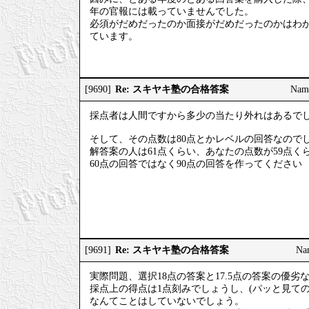
年の官報には載っていませんでした。
必須がだめだったのか面接がだめだったのかはわ
ています。
Re: スキヤキ塾の合格答案
[9690]
Nam
採点者は人間ですから多少の当たり外れはあるで
そして、その点数は80点とかレベルの回答なので
解答案の人は61点くらい、あなたの点数が59点
60点の回答ではなく90点の回答を作ってください
Re: スキヤキ塾の合格答案
[9691]
Na
実際問題、選択18点の答案と17.5点の答案の優
採点上の得点は1点刻みでしょうし、(パッと見て
なんてことはしていないでしょう。