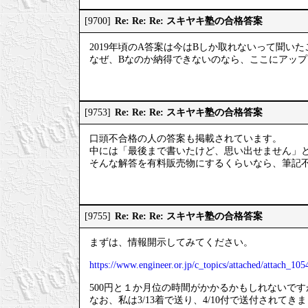
Re: Re: Re: スキヤキ塾の合格答案
[9700]
2019年頃のA答案は今はBしか取れないって聞い
なぜ、Bなのか納得できないのなら、ここにアッ
Re: Re: Re: スキヤキ塾の合格答案
[9753]
口頭不合格の人の答案も掲載されています。
中には「最後まで書いたけど、思い出せません」
そんな解答を有料販売物にするくらいなら、筆記
Re: Re: Re: スキヤキ塾の合格答案
[9755]
まずは、情報開示してみてください。
https://www.engineer.or.jp/c_topics/attached/attach_105
500円と１か月位の時間がかかるかもしれないで
なお、私は3/13着で送り、4/10付で送付されてき