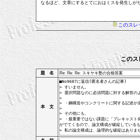
なるほど、文章にするとてにおはミスを発生しが
このスレ
このス
題 名
本 文