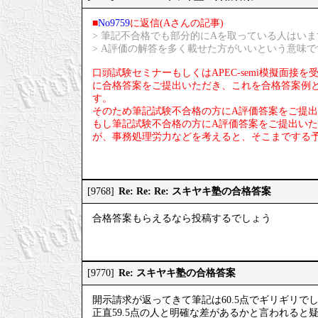
■
No9759
に返信(Aさんの記事)
> 筆記不合格でも部分的にAを取っている人はいま
> A評価の解答を多く載せた方がいいという意味で
口頭試験セミナーもしくはAPEC-semi模擬面
に合格答案をご提出いただき、これを合格答案例とし
す。
そのため筆記試験不合格の方にA評価答案をご提
もし筆記試験不合格の方にA評価答案をご提出い
が、事務処理労力などを考えると、そこまでする
Re: Re: Re: スキヤキ塾の合格答案
[9768]
合格答案もらえるなら投稿するでしょう
Re: スキヤキ塾の合格答案
[9770]
開示請求が返ってきて筆記は60.5点でギリギリで
正直59.5点の人と明確な差があるかと言われると