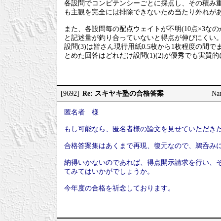
各設問でコンピテンシーごとに採点し、その積み重
も主観を完全には排除できないため当たり外れが
また、各設問毎の配点ウェイトが不明(10点×3なの
と記述量が釣り合っていないと得点が伸びにくい
設問(3)は皆さん現行用紙0.5枚から1枚程度の間で
とめた回答はどれだけ設問(1)(2)が優秀でも実質
Re: スキヤキ塾の合格答案
[9692]
Na
匿名者 様
もし可能なら、匿名者様の論文を見せていただき
合格答案集はあくまで再現、復元なので、鵜呑み
納得いかないのであれば、得点開示請求を行い、そ
てみてはいかがでしょうか。
今年度の合格を祈念しております。