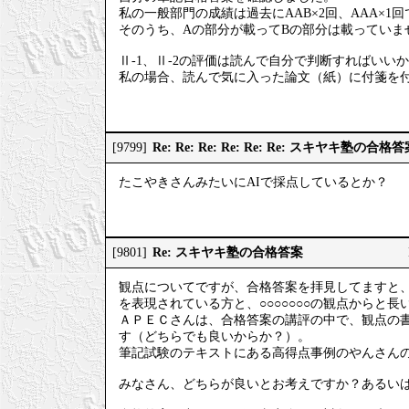
私の一般部門の成績は過去にAAB×2回、AAA×1
そのうち、Aの部分が載ってBの部分は載っていま
Ⅱ-1、Ⅱ-2の評価は読んで自分で判断すればいい
私の場合、読んで気に入った論文（紙）に付箋を
Re: Re: Re: Re: Re: Re: スキヤキ塾の合格
[9799]
たこやきさんみたいにAIで採点しているとか？
Re: スキヤキ塾の合格答案
[9801]
観点についてですが、合格答案を拝見してますと
を表現されている方と、○○○○○○○の観点からと
ＡＰＥＣさんは、合格答案の講評の中で、観点の
す（どちらでも良いからか？）。
筆記試験のテキストにある高得点事例のやんさん
みなさん、どちらが良いとお考えですか？あるい