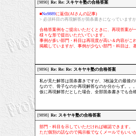
Re: Re: スキヤキ塾の合格答案
[9890]
■
No9889
に返信(AIさんの記事)
> 必須科目の再現解答が箇条書きになっています
合格答案例をご提出いただくときに、再現答案が
様々な形で提出いただいています。
事例が多い部門・科目は再現度が高い＆内容がこ
掲載していますが、事例が少ない部門・科目は、
Re: Re: Re: スキヤキ塾の合格答案
[9896]
私が見た解答は箇条書きですが、3枚論文の最後の
なので、骨子なのか再現解答なのか分からず。。
仮に再現解答だとした場合、全部箇条書きでも合
Re: スキヤキ塾の合格答案
[9898]
部門・科目を示していただければ確認できます。
ただ個別の話なので掲示板でなくメールでもいい