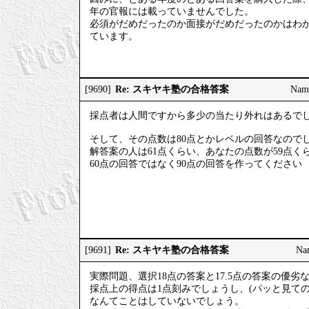
年の官報には載っていませんでした。
必須がだめだったのか面接がだめだったのかはわ
ています。
Re: スキヤキ塾の合格答案
[9690]
Nam
採点者は人間ですから多少の当たり外れはあるで
そして、その点数は80点とかレベルの回答なので
解答案の人は61点くらい、あなたの点数が59点
60点の回答ではなく90点の回答を作ってください
Re: スキヤキ塾の合格答案
[9691]
Na
実際問題、選択18点の答案と17.5点の答案の優
採点上の得点は1点刻みでしょうし、(パッと見て
なんてことはしていないでしょう。