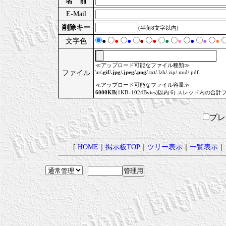
名 前
E-Mail
削除キー
(半角8文字以内)
文字色
●
●
●
●
●
●
●
●
●
●
≪アップロード可能なファイル種類≫
ファイル
\n/
.gif
/
.jpg
/
.jpeg
/
.png
/.txt/.lzh/.zip/.mid/.pdf
≪アップロード可能なファイル容量≫
6000KB
(1KB=1024Bytes)以内 6) スレッド内の合計
プ
[
HOME
｜
掲示板TOP
｜
ツリー表示
｜
一覧表示
｜