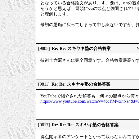
となっている合格論文があります。要は、○○の観
そうかと思えば、冒頭に○○の観点と強調されてい
と理解します。
最初の愚痴に戻ってしまって申し訳ないですが、
Re: Re: スキヤキ塾の合格答案
[9805]
技術士六冠さんに完全同意です。合格答案最高で
Re: Re: スキヤキ塾の合格答案
[9811]
YouTubeで紹介された解答も「何々の観点から
https://www.youtube.com/watch?v=4ccYMwxhNz4&t=
Re: Re: Re: スキヤキ塾の合格答案
[9817]
得点開示者のアンケートとかって取らないんてす