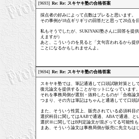
Re: Re: スキヤキ塾の合格答案
[9693]
採点者の好みによって点数はブレると思います。
その事例が18点ギリギリの回答だと思って20点
私もそうでしたが、SUKIYAKI塾さんに回答を
えますが）
あと、こういうのを見ると「文句言われるから提
ことになるかもしれませんよ。
Re: Re: スキヤキ塾の合格答案
[9694]
スキヤキ塾では、筆記通過して口頭試験対策とし
復元論文を提供することがセットになっています
それを事務局側が選別・抜粋したものが「合格論
つまり、その方は筆記はちゃんと通過してて口頭
また、そういう性質上、販売されている必須科目
選択科目に関してはAABで通過、ABAで通過、
選択Ⅲに関してはB判定論文が混ざってる可能性
まあ、そういう論文は事務局側が販売に先立ちは