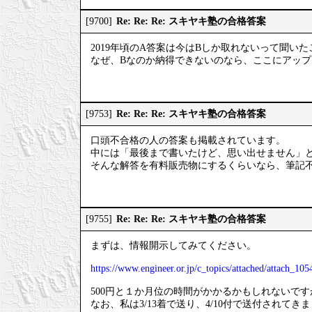
Re: Re: Re: スキヤキ塾の合格答案
[9700]
2019年頃のA答案は今はBしか取れないって聞い
なぜ、Bなのか納得できないのなら、ここにアッ
Re: Re: Re: スキヤキ塾の合格答案
[9753]
口頭不合格の人の答案も掲載されています。
中には「最後まで書いたけど、思い出せません」
そんな解答を有料販売物にするくらいなら、筆記
Re: Re: Re: スキヤキ塾の合格答案
[9755]
まずは、情報開示してみてください。
https://www.engineer.or.jp/c_topics/attached/attach_105
500円と１か月位の時間がかかるかもしれないで
なお、私は3/13着で送り、4/10付で送付されてき