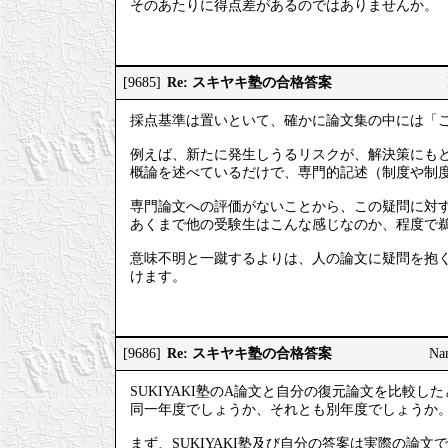
そのあたりに得点差があるのではありませんか。
Re: スキヤキ塾の合格答案
[9685]
採点基準は置いといて、確かに論文集の中には「
例えば、新たに発生しうるリスクが、解決策にも
概論を述べているだけで、専門的記述（制度や制
専門論文への評価がないことから、この疑問に対
あくまで他の受験生はこんな感じなのか、程度で
意味不明と一蹴するよりは、人の論文に疑問を抱
けます。
Re: スキヤキ塾の合格答案
[9686]
Na
SUKIYAKI塾のA論文と自分の復元論文を比較し
同一年度でしょうか、それとも別年度でしょうか
まず、SUKIYAKI塾及び自分の答案は実際の論