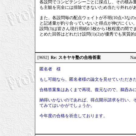
各設問でコンピテンシーごとに採点し、その積み重
も主観を完全には排除できないため当たり外れが
また、各設問毎の配点ウェイトが不明(10点×3なの
と記述量が釣り合っていないと得点が伸びにくい
設問(3)は皆さん現行用紙0.5枚から1枚程度の間で
とめた回答はどれだけ設問(1)(2)が優秀でも実質
Re: スキヤキ塾の合格答案
[9692]
Na
匿名者 様
もし可能なら、匿名者様の論文を見せていただき
合格答案集はあくまで再現、復元なので、鵜呑み
納得いかないのであれば、得点開示請求を行い、そ
てみてはいかがでしょうか。
今年度の合格を祈念しております。