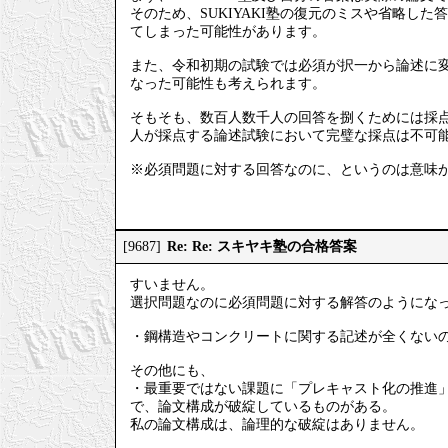
そのため、SUKIYAKI塾の復元のミスや省略し
てしまった可能性があります。
また、令和初期の試験では必須が択一から論述に
なった可能性も考えられます。
そもそも、数百人数千人の回答を捌くためには採点
人が採点する論述試験において完璧な採点は不可
※必須問題に対する回答なのに、というのは意味
Re: Re: スキヤキ塾の合格答案
[9687]
すいません。
選択問題なのに必須問題に対する解答のようにな
・鋼構造やコンクリートに関する記述が全くない
その他にも、
・最重要ではない課題に「プレキャスト化の推進
で、論文構成が破綻しているものがある。
私の論文構成は、論理的な破綻はありません。