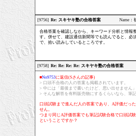
Re: スキヤキ塾の合格答案
[9756]
Name：初
合格答案を確認しなから、キーワード分析と情報
す。併せて、建設通信新聞等でも読んでると、必須1&#
で、拾い読みしているところです。
Re: Re: Re: Re: スキヤキ塾の合格答案
[9758]
■
No9753
に返信(Sさんの記事)
> 口頭不合格の人の答案も掲載されています。
> 中には「最後まで書いたけど、思い出せません
> そんな解答を有料販売物にするくらいなら、筆
口頭試験まで進んだ人の答案であり、A評価だっ
せん。
つまり同じA評価答案でも筆記試験合格で口頭試
ということですか？