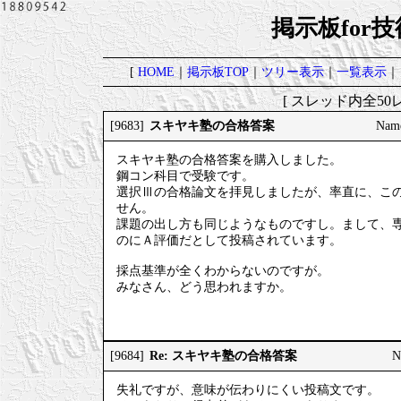
掲示板for
[
HOME
｜
掲示板TOP
｜
ツリー表示
｜
一覧表示
｜
[ スレッド内全50レ
スキヤキ塾の合格答案
[9683]
Nam
スキヤキ塾の合格答案を購入しました。
鋼コン科目で受験です。
選択Ⅲの合格論文を拝見しましたが、率直に、こ
せん。
課題の出し方も同じようなものですし。まして、
のにＡ評価だとして投稿されています。
採点基準が全くわからないのですが。
みなさん、どう思われますか。
Re: スキヤキ塾の合格答案
[9684]
N
失礼ですが、意味が伝わりにくい投稿文です。