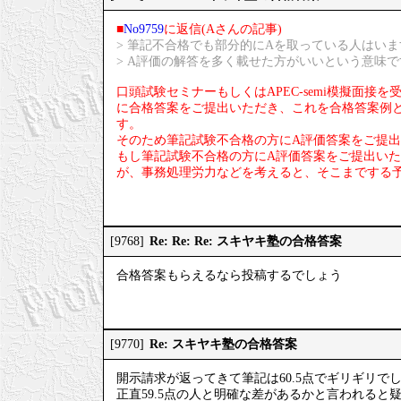
■
No9759
に返信(Aさんの記事)
> 筆記不合格でも部分的にAを取っている人はいま
> A評価の解答を多く載せた方がいいという意味で
口頭試験セミナーもしくはAPEC-semi模擬面
に合格答案をご提出いただき、これを合格答案例とし
す。
そのため筆記試験不合格の方にA評価答案をご提
もし筆記試験不合格の方にA評価答案をご提出い
が、事務処理労力などを考えると、そこまでする
Re: Re: Re: スキヤキ塾の合格答案
[9768]
合格答案もらえるなら投稿するでしょう
Re: スキヤキ塾の合格答案
[9770]
開示請求が返ってきて筆記は60.5点でギリギリで
正直59.5点の人と明確な差があるかと言われると