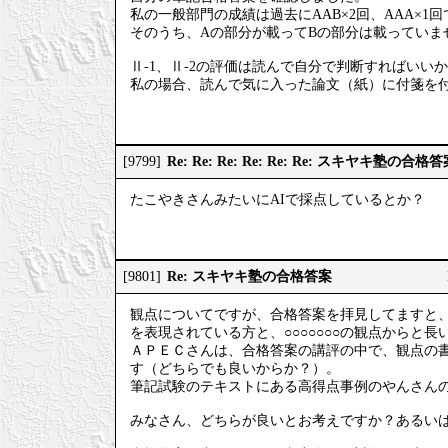
私の一般部門の成績は過去にAAB×2回、AAA×1
そのうち、Aの部分が載ってBの部分は載っていま
Ⅱ-1、Ⅱ-2の評価は読んで自分で判断すればいい
私の場合、読んで気に入った論文（紙）に付箋を
Re: Re: Re: Re: Re: Re: スキヤキ塾の合格
[9799]
たこやきさんみたいにAIで採点しているとか？
Re: スキヤキ塾の合格答案
[9801]
観点についてですが、合格答案を拝見してますと
を表現されている方と、○○○○○○○の観点からと
ＡＰＥＣさんは、合格答案の講評の中で、観点の
す（どちらでも良いからか？）。
筆記試験のテキストにある高得点事例のやんさん
みなさん、どちらが良いとお考えですか？あるい