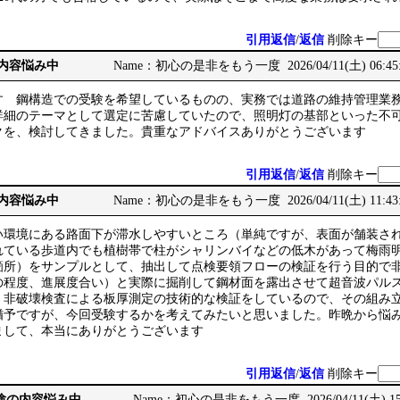
引用返信
/
返信
削除キー
の内容悩み中
Name：初心の是非をもう一度 2026/04/11(土) 06:45
す 鋼構造での受験を希望しているものの、実務では道路の維持管理業
詳細のテーマとして選定に苦慮していたので、照明灯の基部といった不
クを、検討してきました。貴重なアドバイスありがとうございます
引用返信
/
返信
削除キー
の内容悩み中
Name：初心の是非をもう一度 2026/04/11(土) 11:43
い環境にある路面下が滞水しやすいところ（単純ですが、表面が舗装さ
れている歩道内でも植樹帯で柱がシャリンバイなどの低木があって梅雨
箇所）をサンプルとして、抽出して点検要領フローの検証を行う目的で
の程度、進展度合い）と実際に掘削して鋼材面を露出させて超音波パル
、非破壊検査による板厚測定の技術的な検証をしているので、その組み
猶予ですが、今回受験するかを考えてみたいと思いました。昨晩から悩
まして、本当にありがとうございます
引用返信
/
返信
削除キー
務経験の内容悩み中
Name：初心の是非をもう一度 2026/04/11(土) 15: