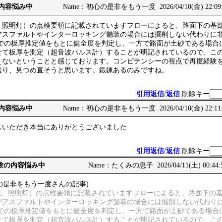
の内容悩み中
Name：初心の是非をもう一度 2026/04/10(金) 22:09
、照明灯）の点検要領に記載されていますフローによると、路面下の基
アスファルトやインターロッキング舗装の場合には掘削しない代わりに
辺りでの板厚推定値をもとに健全度を判定し、一方で路面が土砂である場
せて板厚を測定（超音波パルス計）することが明記されているので、こ
えないということと感じております。コンピテンシーの視点で再度経験
送り、見つめ直そうと思います。鍛錬あるのみですね。
引用返信
/
返信
削除キー
の内容悩み中
Name：初心の是非をもう一度 2026/04/10(金) 22:11
スいただき本当にありがとうございました
引用返信
/
返信
削除キー
務経験の内容悩み中
Name：たくみの息子 2026/04/11(土) 00:44:
の是非をもう一度さんの記事)
標識、照明灯）の点検要領に記載されていますフローによると、路面下の
がアスファルトやインターロッキング舗装の場合には掘削しない代わり
辺りでの板厚推定値をもとに健全度を判定し、一方で路面が土砂である場
せて板厚を測定（超音波パルス計）することが明記されているので、こ