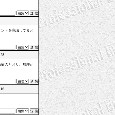
メントを意識してまと
:28
指摘のとおり、無理が
:16