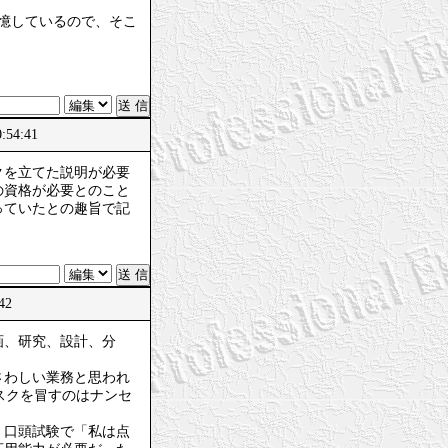
記憶しているので、そこ
54:41
クを立てた説明が必要
の資格が必要とのこと
っていたとの趣旨で記
:42
画、研究、設計、分
さわしい業務と思われ
スクを冒すのはナンセ
、口頭試験で「私は点