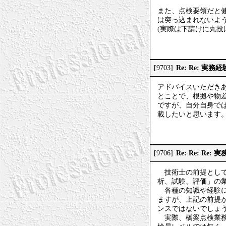
また、点検要領だと健
は突っ込まれないよ
(実際は下請けに丸投
Re: Re: 実
[9703]
アドバイスいただき
とことで、根拠や物
ですが、自分自身で
載したいと思います
Re: Re: Re
[9706]
技術士の前提として
析、試験、評価」の
各種の知識や経験に
ますが、上記の前提
ンスではないでしょ
実際、橋梁点検業務