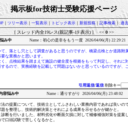
掲示板for技術士受験応援ページ
P
｜
ツリー表示
｜
一覧表示
｜
トピック表示
｜
新規投稿
｜
記事検索
｜
過
[ スレッド内全19レス(親記事-19 表示) ] <<
0
>>
悩み中
Name：初心の是非をもう一度 2026/04/06(月) 22:29:21
いて、落とし穴として調査があると思うのですが、橋梁点検とか道路附
必要な業務かと思います。
なく、点検結果を踏まえて施設の健全度を根拠をもって判定し、それに
析するので、実務経験を記載して問題はないかと思っているのですが、
引用返信
/
返信
削除キー
の内容悩み中
Name：通りすがり 2026/04/06(月) 23:48:02
方法の提案について、技術士としてふさわしい業務内容であれば良いの
課題を整理し、技術的解決策とそれによる成果を示せるかが鍵かと。
と診断を行いました、材料劣化や断面欠損に対して補修補強対策を提案
ので口頭試験で苦しくなるかと。