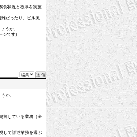
て腐食状況と板厚を実施
困難だったり、ビル風
しょうか。
ージです)
ょうか。
発揮している業務（全
視して詳述業務を選ぶ