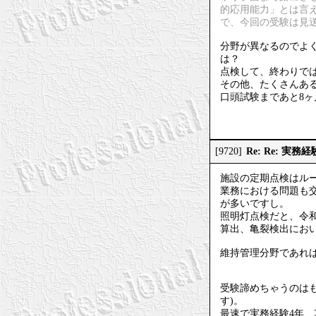
的応用能力」とは言
で、今回の受験は見
分野が異なるのでよ
は？
点検して、終わりで
その他、たくさんある
口頭試験まであと8
Re: Re: 実
[9720]
施設の定期点検はル
業務における問題も
が多いですし。
照明灯点検だと、令和
算出、亀裂検出にお
維持管理分野であれ
受験諦めちゃうのは
す)。
最速で実務経験4年、