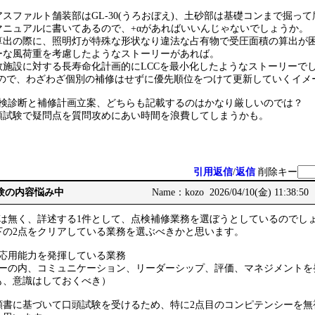
スファルト舗装部はGL-30(うろおぼえ)、土砂部は基礎コンまで掘っ
マニュアルに書いてあるので、+αがあればいいんじゃないでしょうか。
算出の際に、照明灯が特殊な形状なり違法な占有物で受圧面積の算出が
ーな風荷重を考慮したようなストーリーがあれば。
数施設に対する長寿命化計画的にLCCを最小化したようなストーリーで
いので、わざわざ個別の補修はせずに優先順位をつけて更新していくイメ
点検診断と補修計画立案、どちらも記載するのはかなり厳しいのでは？
頭試験で疑問点を質問攻めにあい時間を浪費してしまうかも。
引用返信
/
返信
削除キー
務経験の内容悩み中
Name：kozo 2026/04/10(金) 11:38:50
では無く、詳述する1件として、点検補修業務を選ぼうとしているのでし
下の2点をクリアしている業務を選ぶべきかと思います。
的応用能力を発揮している業務
シーの内、コミュニケーション、リーダーシップ、評価、マネジメントを
も、意識はしておくべき）
願書に基づいて口頭試験を受けるため、特に2点目のコンピテンシーを無