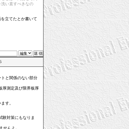
を洗い直すべきなの
画を立てたとか書いて
26
ートと関係のない部分
板厚測定及び限界板厚
います。
試験対策にもなりま
ませんよ。