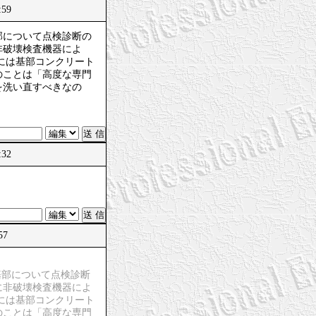
:59
部について点検診断の
非破壊検査機器によ
合には基部コンクリート
のことは「高度な専門
を洗い直すべきなの
:32
57
基部について点検診断
に非破壊検査機器によ
合には基部コンクリート
のことは「高度な専門