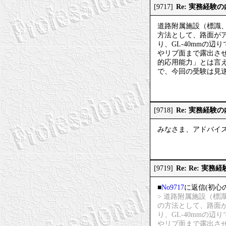
Re: 実務経験
[9717]
道路附属施設（標識
方法として、路面が
り、GL-40mmの
やリブ面まで露出さ
的応用能力」とは言
で、今回の受験は見
Re: 実務経験
[9718]
みなさま、アドバイ
Re: Re: 実
[9719]
■
No9717
に返信(初心
> 道路附属施設（
の方法として、路面
り、GL-40mmの
やリブ面まで露出さ