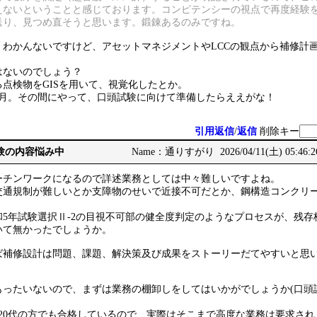
えないということと感じております。コンピテンシーの視点で再度経験
送り、見つめ直そうと思います。鍛錬あるのみですね。
くわかんないですけど、アセットマネジメントやLCCの観点から補修計
はないのでしょう？
点検物をGISを用いて、視覚化したとか。
ヶ月。その間にやって、口頭試験に向けて準備したらええがな！
引用返信
/
返信
削除キー
務経験の内容悩み中
Name：通りすがり 2026/04/11(土) 05:46:
ーチンワークになるので詳述業務としては中々難しいですよね。
交通規制が難しいとか支障物のせいで近接不可だとか、鋼構造コンクリ
5年試験選択Ⅱ-2の目視不可部の健全度判定のようなプロセスが、残存
いて無かったでしょうか。
ば補修設計は問題、課題、解決策及び成果をストーリーだてやすいと思
もったいないので、まずは業務の棚卸しをしてはいかがでしょうか(口頭
20代の方でも合格しているので、実際はそこまで高度な業務は要求され