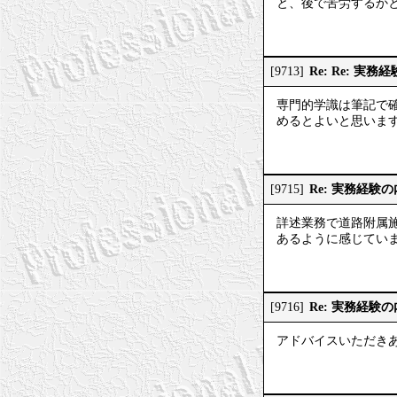
と、後で苦労するか
Re: Re: 実
[9713]
専門的学識は筆記で
めるとよいと思いま
Re: 実務経験
[9715]
詳述業務で道路附属
あるように感じてい
Re: 実務経験
[9716]
アドバイスいただき