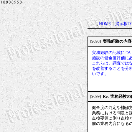
[
HOME
｜
掲示板TO
実務経験の内容
[9698]
実務経験の記載につ
施設の健全度評価に
これらは、調査では
を改善することを分
いです。
Re: 実務経験
[9699]
健全度の判定や補修
業務における問題と
点検要領に則り点検
前の業務内容になる