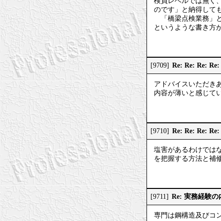
検員レベルでは無く
のです」と納得して
「橋梁点検業務」と
というような書き方
Re: Re: Re
[9709]
アドバイスいただき
内容が薄いと感じてい
Re: Re: Re:
[9710]
塩害があるわけでは
を把握する方法と補
Re: 実務経験
[9711]
専門は鋼構造及びコ