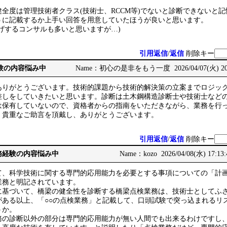
全度は管理技術者クラス(技術士、RCCM等)でないと診断できないと
うに記載するか上手い回答を用意していたほうが良いと思います。
げするコンサルも多いと思いますが…)
引用返信
/
返信
削除キー
務経験の内容悩み中
Name：初心の是非をもう一度 2026/04/07(火) 20:
ありがとうございます。技術的課題から技術的解決策の立案までロジッ
差しをしていきたいと思います。診断は土木鋼構造診断士や技術士など
は保有していないので、資格者からの指南をいただきながら、業務を行
。貴重なご助言を頂戴し、ありがとうございます。
引用返信
/
返信
削除キー
: 実務経験の内容悩み中
Name：kozo 2026/04/08(水) 17:13
、科学技術に関する専門的応用能力を必要とする事項についての「計
業務と明記されています。
基づいて、橋梁の健全性を診断する橋梁点検業務は、技術士としてふ
がある以上、「○○の点検業務」と記載して、口頭試験で突っ込まれるリ
うか。
の診断以外の部分は専門的応用能力が無い人間でも出来るわけですし