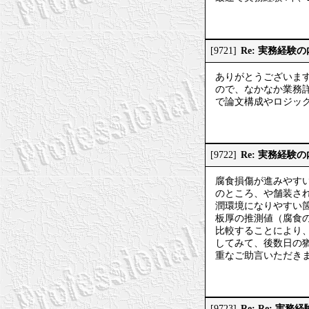
Re: 実務経験
[9721]
ありがとうございま
ので、なかなか業務
で論文構成やロジッ
Re: 実務経験
[9722]
腐食損傷が進みやす
のところ、や舗装さ
潤環境になりやすい
板厚の推測値（腐食
比較することにより
してみて、後数日の
重なご助言いただき
Re: Re: 実
[9723]