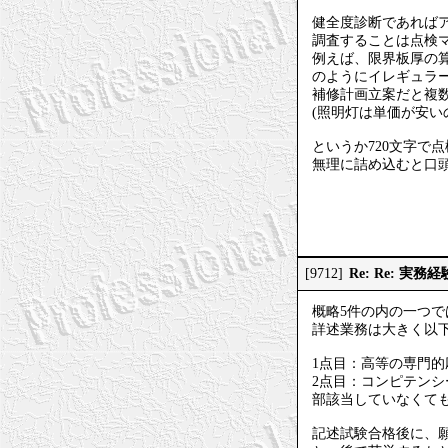
健全度診断であればア
調査することは点検
例えば、限界板厚の
のようにイレギュラ
補修計画立案だと複
(照明灯は単価が安
というか720文字で
無理に詰め込むと口
Re: Re: 実
[9712]
概略5件の内の一つ
詳述業務は大きく以
1点目：高等の専門
2点目：コンピテン
部該当していなくて
記述試験合格後に、