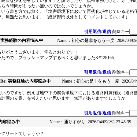
、高度な技術を有しています」と説明したり「点検業務だけど、専門的
もらう時間がもったい無いのではないでしょうか。
いう書き方では無く、「塩害環境下において再劣化が生じている老朽
が、無難だと思います。（総監部門以外としてコメントしています）
引用返信
/
返信
削除キー
: Re: 実務経験の内容悩み中
Name：初心の是非をもう一度 2026/04/09(木)
ありがとうございます。仰るとおりです！
たので、ブラッシュアップするべくと思いました&#128166;
引用返信
/
返信
削除キー
 Re: Re: 実務経験の内容悩み中
Name：初心の是非をもう一度 2026/04/09(
ないのですが、例えば地中下の腐食環境下における道路附属施設（道路
修計画の立案、を考えたいと思います 無理がありますでしょうか
引用返信
/
返信
削除キー
の内容悩み中
Name：通りすがり 2026/04/09(木) 23:45:39
ンクリートでしょうか？