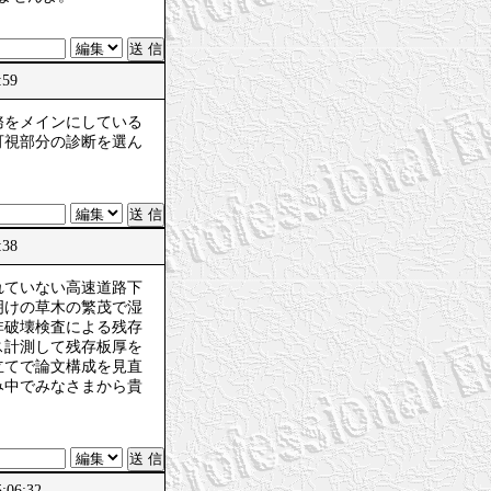
:59
務をメインにしている
可視部分の診断を選ん
:38
れていない高速道路下
明けの草木の繁茂で湿
非破壊検査による残存
ス計測して残存板厚を
立てで論文構成を見直
み中でみなさまから貴
06:32