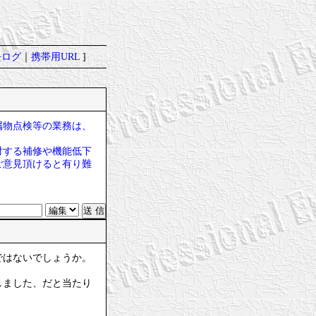
去ログ
｜
携帯用URL
]
属物点検等の業務は、
対する補修や機能低下
ご意見頂けると有り難
ではないでしょうか。
しました、だと当たり