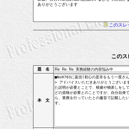
ありがとうございます
このスレ
このス
題 名
本 文