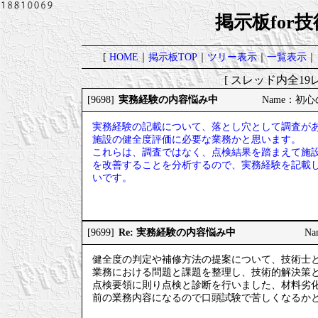
掲示板for
[
HOME
｜
掲示板TOP
｜
ツリー表示
｜
一覧表示
｜
[ スレッド内全19レ
実務経験の内容悩み中
[9698]
Name：初心の
実務経験の記載について、落とし穴として調査が
施設の健全度評価に必要な業務かと思います。
これらは、調査ではなく、点検結果を踏まえて施
を改善することを分析するので、実務経験を記載
いです。
Re: 実務経験の内容悩み中
[9699]
Na
健全度の判定や補修方法の提案について、技術士
業務における問題と課題を整理し、技術的解決策
点検要領に則り点検と診断を行いました、材料劣
前の業務内容になるので口頭試験で苦しくなるか