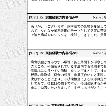
Re: 実務経験の内容悩み中
[9721]
Name：初
ありがとうございます 鋼構造での受験を希望し
ので、なかなか業務詳細のテーマとして選定に苦
で論文構成やロジックを、検討してきました。貴
Re: 実務経験の内容悩み中
[9722]
Name：初
腐食損傷が進みやすい環境にある路面下が滞水し
のところ、や舗装されている歩道内でも植樹帯で
潤環境になりやすい箇所）をサンプルとして、抽
板厚の推測値（腐食の程度、進展度合い）と実際
比較することにより、非破壊検査による板厚測定
してみて、後数日の猶予ですが、今回受験するか
重なご助言いただきまして、本当にありがとうご
Re: Re: 実務経験の内容悩み中
[9723]
Nam