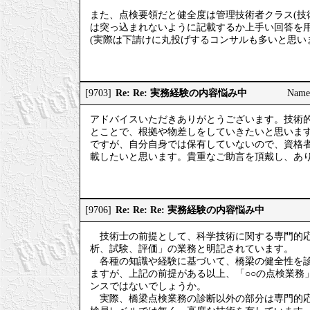
また、点検要領だと健全度は管理技術者クラス(技
は突っ込まれないように記載するか上手い回答を
(実際は下請けに丸投げするコンサルも多いと思い
Re: Re: 実務経験の内容悩み中
[9703]
Nam
アドバイスいただきありがとうございます。技術
とことで、根拠や物差しをしていきたいと思いま
ですが、自分自身では保有していないので、資格
載したいと思います。貴重なご助言を頂戴し、あ
Re: Re: Re: 実務経験の内容悩み中
[9706]
技術士の前提として、科学技術に関する専門的応
析、試験、評価」の業務と明記されています。
各種の知識や経験に基づいて、橋梁の健全性を診
ますが、上記の前提がある以上、「○○の点検業務
ンスではないでしょうか。
実際、橋梁点検業務の診断以外の部分は専門的応