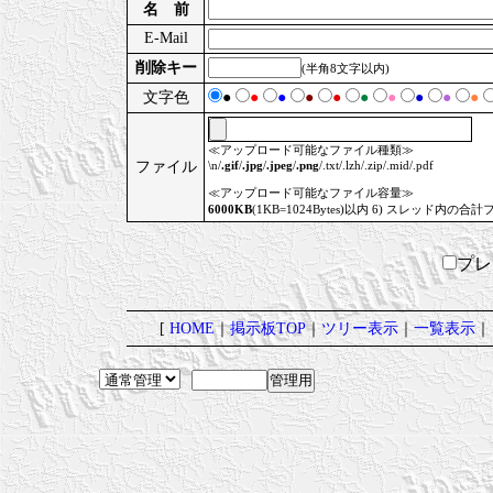
名 前
E-Mail
削除キー
(半角8文字以内)
文字色
●
●
●
●
●
●
●
●
●
●
≪アップロード可能なファイル種類≫
ファイル
\n/
.gif
/
.jpg
/
.jpeg
/
.png
/.txt/.lzh/.zip/.mid/.pdf
≪アップロード可能なファイル容量≫
6000KB
(1KB=1024Bytes)以内 6) スレッド内の合計
プ
[
HOME
｜
掲示板TOP
｜
ツリー表示
｜
一覧表示
｜