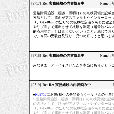
Re: 実務経験の内容悩み中
[9717]
Name：初
道路附属施設（標識、照明灯）の点検要領に記載
方法として、路面がアスファルトやインターロッ
り、GL-40mmの辺りでの板厚推定値をもとに
やリブ面まで露出させて板厚を測定（超音波パル
的応用能力」とは言えないということと感じてお
で、今回の受験は見送り、見つめ直そうと思いま
Re: 実務経験の内容悩み中
[9718]
Name：初
みなさま、アドバイスいただき本当にありがとう
Re: Re: 実務経験の内容悩み中
[9719]
■
No9717
に返信(初心の是非をもう一度さんの記事)
> 道路附属施設（標識、照明灯）の点検要領に記
の方法として、路面がアスファルトやインターロ
り、GL-40mmの辺りでの板厚推定値をもとに
やリブ面まで露出させて板厚を測定（超音波パル