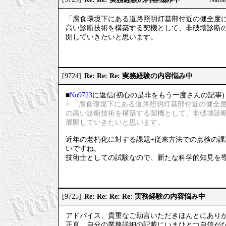
「腐食環境下にある道路照明灯基部付近の健全度
高い診断技術を構築する契機として、非破壊診断
開していきたいと思います。
Re: Re: Re: 実務経験の内容悩み中
[9724]
■
No9723
に返信(初心の是非をもう一度さんの記事)
> 「腐食環境下にある道路照明灯基部付近の健全
の高い診断技術を構築する契機として、非破壊診
展開していきたいと思います。
近年の老朽化に対する課題+従来方法での点検の
いですね。
技術士としての試験なので、新たな科学的知見を
Re: Re: Re: Re: 実務経験の内容悩み中
[9725]
アドバイス、貴重なご助言いただきほんとにあり
正直、自分の業務詳細の記載にいまひとつ自信が