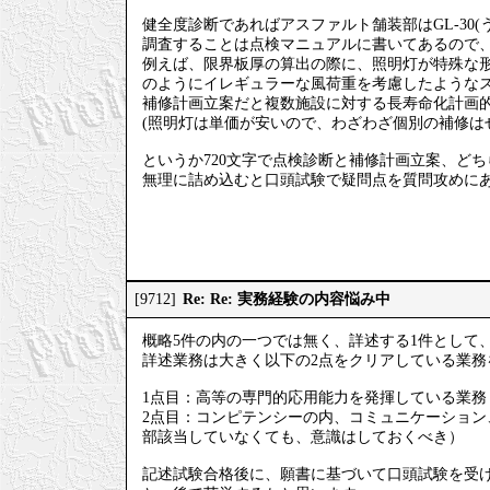
健全度診断であればアスファルト舗装部はGL-30
調査することは点検マニュアルに書いてあるので、
例えば、限界板厚の算出の際に、照明灯が特殊な
のようにイレギュラーな風荷重を考慮したような
補修計画立案だと複数施設に対する長寿命化計画的
(照明灯は単価が安いので、わざわざ個別の補修は
というか720文字で点検診断と補修計画立案、ど
無理に詰め込むと口頭試験で疑問点を質問攻めに
Re: Re: 実務経験の内容悩み中
[9712]
概略5件の内の一つでは無く、詳述する1件として
詳述業務は大きく以下の2点をクリアしている業務
1点目：高等の専門的応用能力を発揮している業務
2点目：コンピテンシーの内、コミュニケーショ
部該当していなくても、意識はしておくべき）
記述試験合格後に、願書に基づいて口頭試験を受