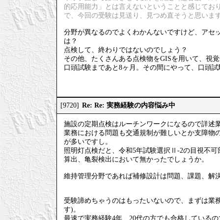
的応用能力」とは言えないということと感じてお
で、今回の受験は見送り、見つめ直そうと思いま
分野が異なるのでよくわかんないですけど、アセッ
は？
点検して、終わりではないのでしょう？
その他、たくさんある点検物をGISを用いて、視
口頭試験まであと8ヶ月。その間にやって、口頭試
Re: Re: 実務経験の内容悩み中
[9720]
施設の定期点検はルーチンワークになるので詳述
業務における問題も交通規制が難しいとか支障物
が多いですし。
照明灯点検だと、令和5年試験選択Ⅱ-2の目視不
算出、亀裂検出において無かったでしょうか。
維持管理分野であれば補修設計は問題、課題、解
受験諦めちゃうのはもったいないので、まずは業務
す)。
最速で実務経験4年、20代の方でも合格している