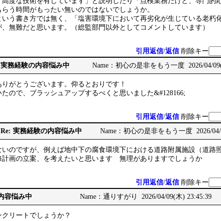
、高度な技術を有しています」と説明したり「点検業務だけど、専門的
もらう時間がもったい無いのではないでしょうか。
いう書き方では無く、「塩害環境下において再劣化が生じている老朽
が、無難だと思います。（総監部門以外としてコメントしています）
引用返信
/
返信
削除キー
: Re: 実務経験の内容悩み中
Name：初心の是非をもう一度 2026/04/09(木)
ありがとうございます。仰るとおりです！
たので、ブラッシュアップするべくと思いました&#128166;
引用返信
/
返信
削除キー
 Re: Re: 実務経験の内容悩み中
Name：初心の是非をもう一度 2026/04/09(
ないのですが、例えば地中下の腐食環境下における道路附属施設（道路
修計画の立案、を考えたいと思います 無理がありますでしょうか
引用返信
/
返信
削除キー
の内容悩み中
Name：通りすがり 2026/04/09(木) 23:45:39
ンクリートでしょうか？