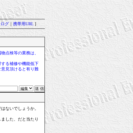
去ログ
｜
携帯用URL
]
属物点検等の業務は、
対する補修や機能低下
ご意見頂けると有り難
ではないでしょうか。
しました、だと当たり