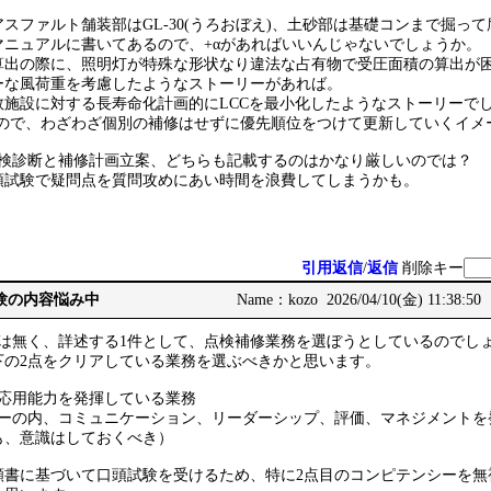
スファルト舗装部はGL-30(うろおぼえ)、土砂部は基礎コンまで掘っ
マニュアルに書いてあるので、+αがあればいいんじゃないでしょうか。
算出の際に、照明灯が特殊な形状なり違法な占有物で受圧面積の算出が
ーな風荷重を考慮したようなストーリーがあれば。
数施設に対する長寿命化計画的にLCCを最小化したようなストーリーで
いので、わざわざ個別の補修はせずに優先順位をつけて更新していくイメ
点検診断と補修計画立案、どちらも記載するのはかなり厳しいのでは？
頭試験で疑問点を質問攻めにあい時間を浪費してしまうかも。
引用返信
/
返信
削除キー
務経験の内容悩み中
Name：kozo 2026/04/10(金) 11:38:50
では無く、詳述する1件として、点検補修業務を選ぼうとしているのでし
下の2点をクリアしている業務を選ぶべきかと思います。
的応用能力を発揮している業務
シーの内、コミュニケーション、リーダーシップ、評価、マネジメントを
も、意識はしておくべき）
願書に基づいて口頭試験を受けるため、特に2点目のコンピテンシーを無