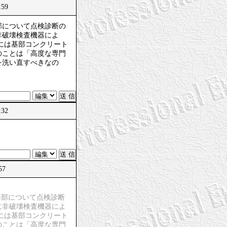
:59
部について点検診断の
非破壊検査機器によ
合には基部コンクリート
のことは「高度な専門
を洗い直すべきなの
:32
57
基部について点検診断
に非破壊検査機器によ
合には基部コンクリート
のことは「高度な専門