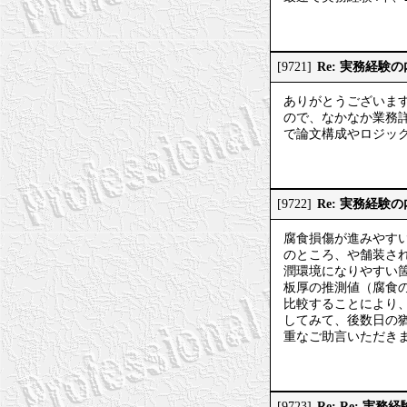
Re: 実務経験
[9721]
ありがとうございま
ので、なかなか業務
で論文構成やロジッ
Re: 実務経験
[9722]
腐食損傷が進みやす
のところ、や舗装さ
潤環境になりやすい
板厚の推測値（腐食
比較することにより
してみて、後数日の
重なご助言いただき
Re: Re: 実
[9723]