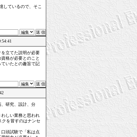
記憶しているので、そこ
54:41
クを立てた説明が必要
の資格が必要とのこと
っていたとの趣旨で記
:42
画、研究、設計、分
さわしい業務と思われ
スクを冒すのはナンセ
、口頭試験で「私は点