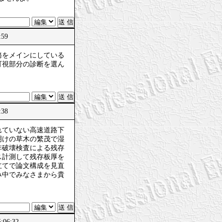
:59
務をメインにしている
可視部分の診断を選ん
:38
れていない高速道路下
明けの草木の繁茂で湿
非破壊検査による残存
ス計測して残存板厚を
立てで論文構成を見直
み中でみなさまから貴
06:32