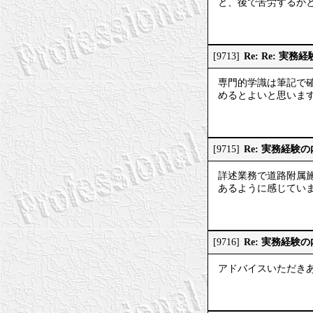
と、後で苦労するか
Re: Re: 実
[9713]
専門的学識は筆記で
めるとよいと思いま
Re: 実務経験
[9715]
詳述業務で道路附属
あるように感じてい
Re: 実務経験
[9716]
アドバイスいただき