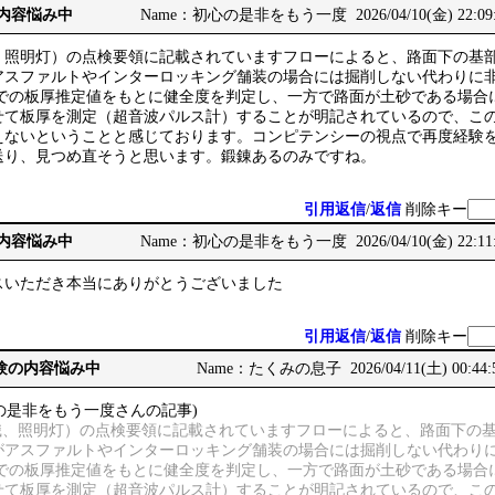
の内容悩み中
Name：初心の是非をもう一度 2026/04/10(金) 22:09
、照明灯）の点検要領に記載されていますフローによると、路面下の基
アスファルトやインターロッキング舗装の場合には掘削しない代わりに
辺りでの板厚推定値をもとに健全度を判定し、一方で路面が土砂である場
せて板厚を測定（超音波パルス計）することが明記されているので、こ
えないということと感じております。コンピテンシーの視点で再度経験
送り、見つめ直そうと思います。鍛錬あるのみですね。
引用返信
/
返信
削除キー
の内容悩み中
Name：初心の是非をもう一度 2026/04/10(金) 22:11
スいただき本当にありがとうございました
引用返信
/
返信
削除キー
務経験の内容悩み中
Name：たくみの息子 2026/04/11(土) 00:44:
の是非をもう一度さんの記事)
標識、照明灯）の点検要領に記載されていますフローによると、路面下の
がアスファルトやインターロッキング舗装の場合には掘削しない代わり
辺りでの板厚推定値をもとに健全度を判定し、一方で路面が土砂である場
せて板厚を測定（超音波パルス計）することが明記されているので、こ