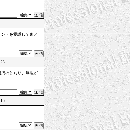
メントを意識してまと
:28
指摘のとおり、無理が
:16