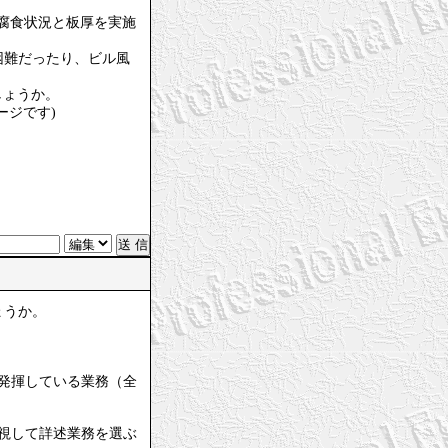
て腐食状況と板厚を実施
困難だったり、ビル風
しょうか。
ージです)
ょうか。
発揮している業務（全
視して詳述業務を選ぶ