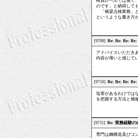
検員レベルでは無く
のです」と納得して
「橋梁点検業務」と
というような書き方
Re: Re: Re
[9709]
アドバイスいただき
内容が薄いと感じてい
Re: Re: Re:
[9710]
塩害があるわけでは
を把握する方法と補
Re: 実務経験
[9711]
専門は鋼構造及びコ