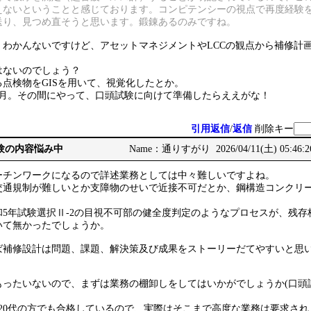
えないということと感じております。コンピテンシーの視点で再度経験
送り、見つめ直そうと思います。鍛錬あるのみですね。
くわかんないですけど、アセットマネジメントやLCCの観点から補修計
はないのでしょう？
点検物をGISを用いて、視覚化したとか。
ヶ月。その間にやって、口頭試験に向けて準備したらええがな！
引用返信
/
返信
削除キー
務経験の内容悩み中
Name：通りすがり 2026/04/11(土) 05:46:
ーチンワークになるので詳述業務としては中々難しいですよね。
交通規制が難しいとか支障物のせいで近接不可だとか、鋼構造コンクリ
5年試験選択Ⅱ-2の目視不可部の健全度判定のようなプロセスが、残存
いて無かったでしょうか。
ば補修設計は問題、課題、解決策及び成果をストーリーだてやすいと思
もったいないので、まずは業務の棚卸しをしてはいかがでしょうか(口頭
20代の方でも合格しているので、実際はそこまで高度な業務は要求され