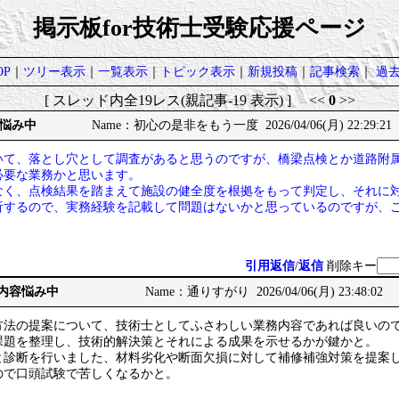
掲示板for技術士受験応援ページ
P
｜
ツリー表示
｜
一覧表示
｜
トピック表示
｜
新規投稿
｜
記事検索
｜
過
[ スレッド内全19レス(親記事-19 表示) ] <<
0
>>
悩み中
Name：初心の是非をもう一度 2026/04/06(月) 22:29:21
いて、落とし穴として調査があると思うのですが、橋梁点検とか道路附
必要な業務かと思います。
なく、点検結果を踏まえて施設の健全度を根拠をもって判定し、それに
析するので、実務経験を記載して問題はないかと思っているのですが、
引用返信
/
返信
削除キー
の内容悩み中
Name：通りすがり 2026/04/06(月) 23:48:02
方法の提案について、技術士としてふさわしい業務内容であれば良いの
課題を整理し、技術的解決策とそれによる成果を示せるかが鍵かと。
と診断を行いました、材料劣化や断面欠損に対して補修補強対策を提案
ので口頭試験で苦しくなるかと。