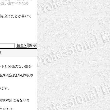
を洗い直すべきなの
画を立てたとか書いて
26
ートと関係のない部分
板厚測定及び限界板厚
います。
試験対策にもなりま
ませんよ。