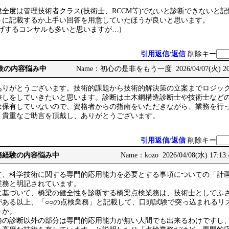
全度は管理技術者クラス(技術士、RCCM等)でないと診断できないと
うに記載するか上手い回答を用意していたほうが良いと思います。
げするコンサルも多いと思いますが…)
引用返信
/
返信
削除キー
務経験の内容悩み中
Name：初心の是非をもう一度 2026/04/07(火) 20:
ありがとうございます。技術的課題から技術的解決策の立案までロジッ
差しをしていきたいと思います。診断は土木鋼構造診断士や技術士など
は保有していないので、資格者からの指南をいただきながら、業務を行
。貴重なご助言を頂戴し、ありがとうございます。
引用返信
/
返信
削除キー
: 実務経験の内容悩み中
Name：kozo 2026/04/08(水) 17:13
、科学技術に関する専門的応用能力を必要とする事項についての「計
業務と明記されています。
基づいて、橋梁の健全性を診断する橋梁点検業務は、技術士としてふ
がある以上、「○○の点検業務」と記載して、口頭試験で突っ込まれるリ
うか。
の診断以外の部分は専門的応用能力が無い人間でも出来るわけですし