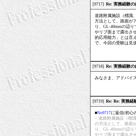
Re: 実務経験
[9717]
道路附属施設（標識
方法として、路面が
り、GL-40mmの
やリブ面まで露出さ
的応用能力」とは言
で、今回の受験は見
Re: 実務経験
[9718]
みなさま、アドバイ
Re: Re: 実
[9719]
■
No9717
に返信(初心
> 道路附属施設（
の方法として、路面
り、GL-40mmの
やリブ面まで露出さ