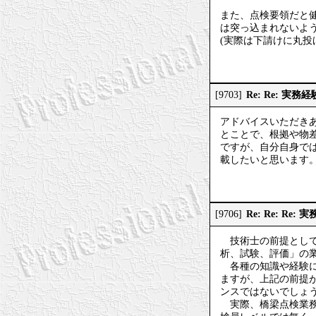
また、点検要領だと健
は突っ込まれないよ
(実際は下請けに丸投
Re: Re: 実
[9703]
アドバイスいただき
とことで、根拠や物
ですが、自分自身で
載したいと思います
Re: Re: Re
[9706]
技術士の前提として
析、試験、評価」の
各種の知識や経験に
ますが、上記の前提
ンスではないでしょ
実際、橋梁点検業務