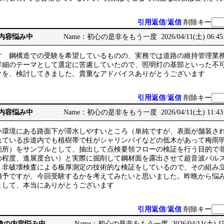
引用返信
/
返信
削除キー
の内容悩み中
Name：初心の是非をもう一度 2026/04/11(土) 06:45
す 鋼構造での受験を希望しているものの、実務では道路の維持管理業
詳細のテーマとして選定に苦慮していたので、照明灯の基部といった不
クを、検討してきました。貴重なアドバイスありがとうございます
引用返信
/
返信
削除キー
の内容悩み中
Name：初心の是非をもう一度 2026/04/11(土) 11:43
い環境にある路面下が滞水しやすいところ（単純ですが、表面が舗装さ
れている歩道内でも植樹帯で柱がシャリンバイなどの低木があって梅雨
箇所）をサンプルとして、抽出して点検要領フローの検証を行う目的で
の程度、進展度合い）と実際に掘削して鋼材面を露出させて超音波パル
、非破壊検査による板厚測定の技術的な検証をしているので、その組み
猶予ですが、今回受験するかを考えてみたいと思いました。昨晩から悩
まして、本当にありがとうございます
引用返信
/
返信
削除キー
務経験の内容悩み中
Name：初心の是非をもう一度 2026/04/11(土) 15: