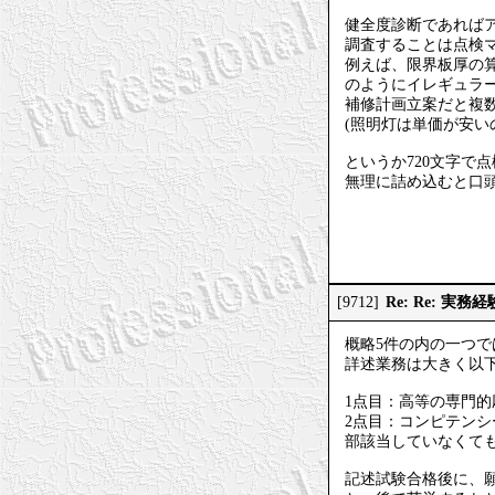
健全度診断であればア
調査することは点検
例えば、限界板厚の
のようにイレギュラ
補修計画立案だと複
(照明灯は単価が安
というか720文字で
無理に詰め込むと口
Re: Re: 実
[9712]
概略5件の内の一つ
詳述業務は大きく以
1点目：高等の専門
2点目：コンピテン
部該当していなくて
記述試験合格後に、