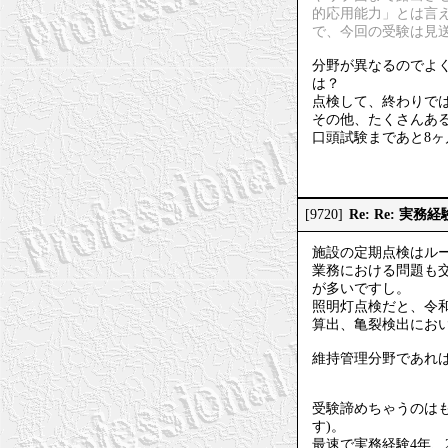
的応用能力」とは言
で、今回の受験は見
分野が異なるのでよ
は？
点検して、終わりで
その他、たくさんある
口頭試験まであと8
Re: Re: 実
[9720]
施設の定期点検はル
業務における問題も
が多いですし。
照明灯点検だと、令和
算出、亀裂検出にお
維持管理分野であれ
受験諦めちゃうのは
す)。
最速で実務経験4年、