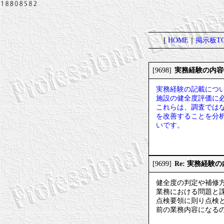
[
HOME
｜
掲示板TO
実務経験の内容
[9698]
実務経験の記載につ
施設の健全度評価に
これらは、調査では
を改善することを分
いです。
Re: 実務経験
[9699]
健全度の判定や補修
業務における問題と
点検要領に則り点検
前の業務内容になる