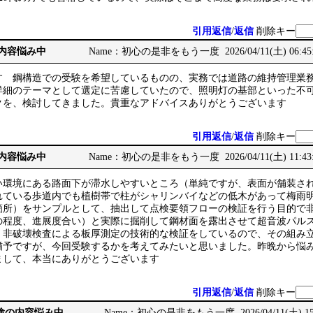
引用返信
/
返信
削除キー
の内容悩み中
Name：初心の是非をもう一度 2026/04/11(土) 06:45
す 鋼構造での受験を希望しているものの、実務では道路の維持管理業
詳細のテーマとして選定に苦慮していたので、照明灯の基部といった不
クを、検討してきました。貴重なアドバイスありがとうございます
引用返信
/
返信
削除キー
の内容悩み中
Name：初心の是非をもう一度 2026/04/11(土) 11:43
い環境にある路面下が滞水しやすいところ（単純ですが、表面が舗装さ
れている歩道内でも植樹帯で柱がシャリンバイなどの低木があって梅雨
箇所）をサンプルとして、抽出して点検要領フローの検証を行う目的で
の程度、進展度合い）と実際に掘削して鋼材面を露出させて超音波パル
、非破壊検査による板厚測定の技術的な検証をしているので、その組み
猶予ですが、今回受験するかを考えてみたいと思いました。昨晩から悩
まして、本当にありがとうございます
引用返信
/
返信
削除キー
務経験の内容悩み中
Name：初心の是非をもう一度 2026/04/11(土) 15: