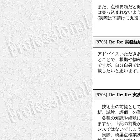
また、点検要領だと健
は突っ込まれないよ
(実際は下請けに丸投
Re: Re: 実
[9703]
アドバイスいただき
とことで、根拠や物
ですが、自分自身で
載したいと思います
Re: Re: Re
[9706]
技術士の前提として
析、試験、評価」の
各種の知識や経験に
ますが、上記の前提
ンスではないでしょ
実際、橋梁点検業務