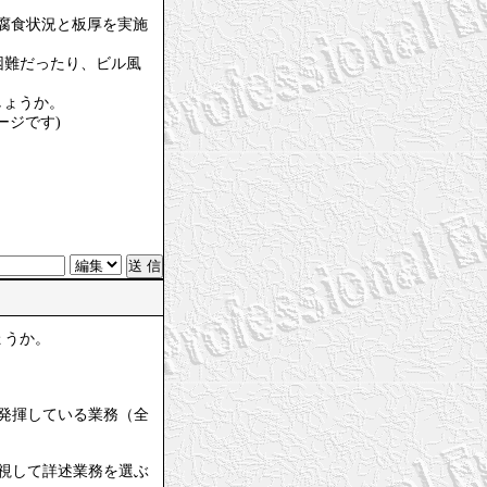
て腐食状況と板厚を実施
困難だったり、ビル風
しょうか。
ージです)
ょうか。
発揮している業務（全
視して詳述業務を選ぶ