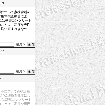
:59
部について点検診断の
非破壊検査機器によ
合には基部コンクリート
のことは「高度な専門
を洗い直すべきなの
:32
57
基部について点検診断
に非破壊検査機器によ
合には基部コンクリート
のことは「高度な専門