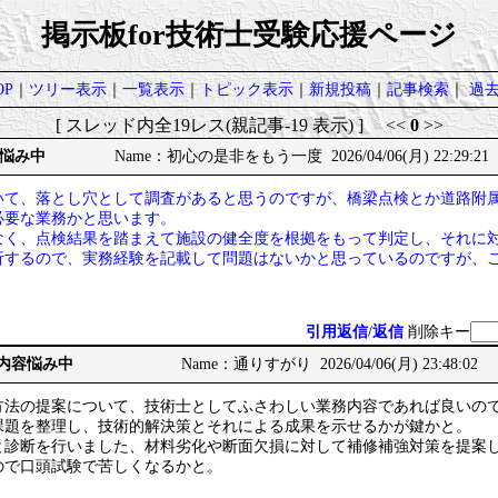
掲示板for技術士受験応援ページ
P
｜
ツリー表示
｜
一覧表示
｜
トピック表示
｜
新規投稿
｜
記事検索
｜
過
[ スレッド内全19レス(親記事-19 表示) ] <<
0
>>
悩み中
Name：初心の是非をもう一度 2026/04/06(月) 22:29:21
いて、落とし穴として調査があると思うのですが、橋梁点検とか道路附
必要な業務かと思います。
なく、点検結果を踏まえて施設の健全度を根拠をもって判定し、それに
析するので、実務経験を記載して問題はないかと思っているのですが、
引用返信
/
返信
削除キー
の内容悩み中
Name：通りすがり 2026/04/06(月) 23:48:02
方法の提案について、技術士としてふさわしい業務内容であれば良いの
課題を整理し、技術的解決策とそれによる成果を示せるかが鍵かと。
と診断を行いました、材料劣化や断面欠損に対して補修補強対策を提案
ので口頭試験で苦しくなるかと。