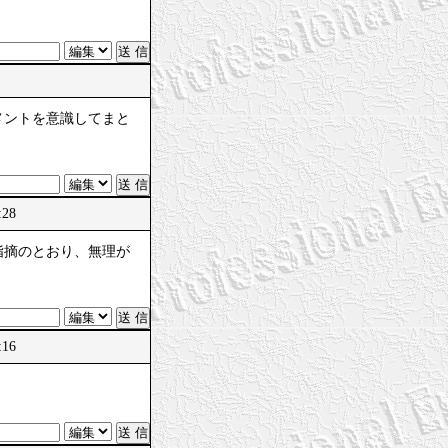
メントを意識してまと
:28
指摘のとおり、無理が
:16