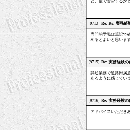
と、後で苦労するか
Re: Re: 実
[9713]
専門的学識は筆記で
めるとよいと思いま
Re: 実務経験
[9715]
詳述業務で道路附属
あるように感じてい
Re: 実務経験
[9716]
アドバイスいただき