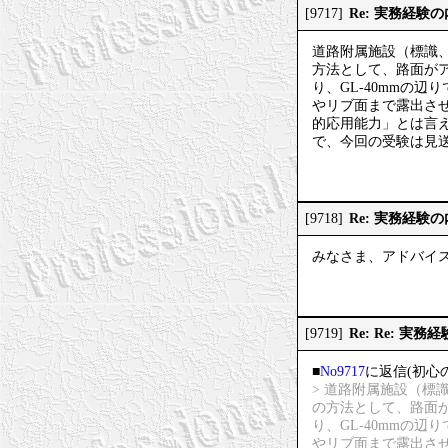
Re: 実務経験
[9717]
道路附属施設（標識
方法として、路面が
り、GL-40mmの
やリブ面まで露出さ
的応用能力」とは言
で、今回の受験は見
Re: 実務経験
[9718]
みなさま、アドバイ
Re: Re: 実
[9719]
■
No9717
に返信(初心
> 道路附属施設（
の方法として、路面
り、GL-40mmの
やリブ面まで露出さ