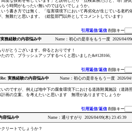
、高度な技術を有しています」と説明したり「点検業務だけど、専門的
もらう時間がもったい無いのではないでしょうか。
いう書き方では無く、「塩害環境下において再劣化が生じている老朽
が、無難だと思います。（総監部門以外としてコメントしています）
引用返信
/
返信
削除キー
: Re: 実務経験の内容悩み中
Name：初心の是非をもう一度 2026/04/09(木)
ありがとうございます。仰るとおりです！
たので、ブラッシュアップするべくと思いました&#128166;
引用返信
/
返信
削除キー
 Re: Re: 実務経験の内容悩み中
Name：初心の是非をもう一度 2026/04/09(
ないのですが、例えば地中下の腐食環境下における道路附属施設（道路
修計画の立案、を考えたいと思います 無理がありますでしょうか
引用返信
/
返信
削除キー
の内容悩み中
Name：通りすがり 2026/04/09(木) 23:45:39
ンクリートでしょうか？