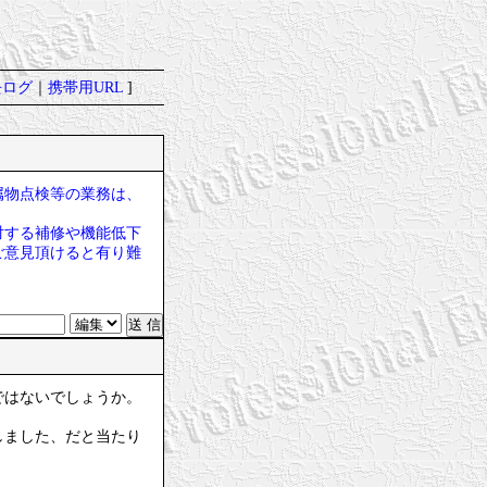
去ログ
｜
携帯用URL
]
属物点検等の業務は、
対する補修や機能低下
ご意見頂けると有り難
ではないでしょうか。
しました、だと当たり