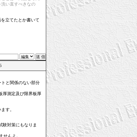
を洗い直すべきなの
画を立てたとか書いて
26
ートと関係のない部分
板厚測定及び限界板厚
います。
試験対策にもなりま
ませんよ。