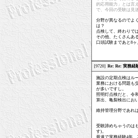
的応用能力」とは言
で、今回の受験は見
分野が異なるのでよ
は？
点検して、終わりで
その他、たくさんある
口頭試験まであと8
Re: Re: 実
[9720]
施設の定期点検はル
業務における問題も
が多いですし。
照明灯点検だと、令和
算出、亀裂検出にお
維持管理分野であれ
受験諦めちゃうのは
す)。
最速で実務経験4年、