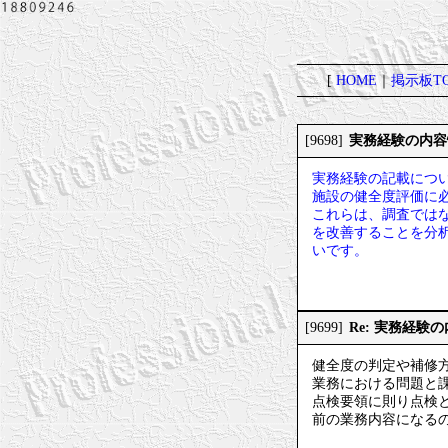
[
HOME
｜
掲示板TO
実務経験の内容
[9698]
実務経験の記載につ
施設の健全度評価に
これらは、調査では
を改善することを分
いです。
Re: 実務経験
[9699]
健全度の判定や補修
業務における問題と
点検要領に則り点検
前の業務内容になる