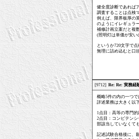
健全度診断であればア
調査することは点検
例えば、限界板厚の
のようにイレギュラ
補修計画立案だと複
(照明灯は単価が安
というか720文字で
無理に詰め込むと口
Re: Re: 実
[9712]
概略5件の内の一つ
詳述業務は大きく以
1点目：高等の専門
2点目：コンピテン
部該当していなくて
記述試験合格後に、