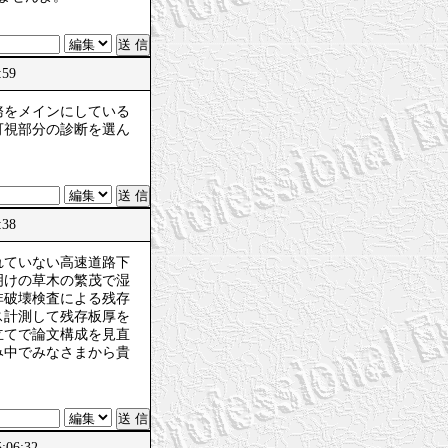
:59
務をメインにしている
可視部分の診断を選ん
:38
れていない高速道路下
明けの草木の繁茂で湿
非破壊検査による残存
ス計測して残存板厚を
立てで論文構成を見直
み中でみなさまから貴
06:32