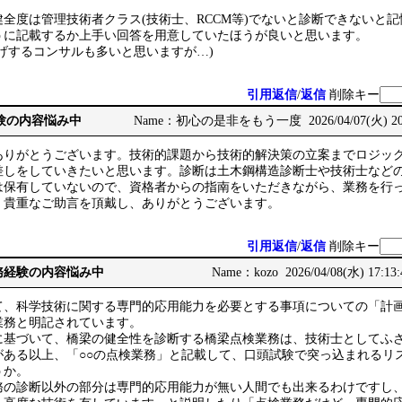
全度は管理技術者クラス(技術士、RCCM等)でないと診断できないと
うに記載するか上手い回答を用意していたほうが良いと思います。
げするコンサルも多いと思いますが…)
引用返信
/
返信
削除キー
務経験の内容悩み中
Name：初心の是非をもう一度 2026/04/07(火) 20:
ありがとうございます。技術的課題から技術的解決策の立案までロジッ
差しをしていきたいと思います。診断は土木鋼構造診断士や技術士など
は保有していないので、資格者からの指南をいただきながら、業務を行
。貴重なご助言を頂戴し、ありがとうございます。
引用返信
/
返信
削除キー
: 実務経験の内容悩み中
Name：kozo 2026/04/08(水) 17:13
、科学技術に関する専門的応用能力を必要とする事項についての「計
業務と明記されています。
基づいて、橋梁の健全性を診断する橋梁点検業務は、技術士としてふ
がある以上、「○○の点検業務」と記載して、口頭試験で突っ込まれるリ
うか。
の診断以外の部分は専門的応用能力が無い人間でも出来るわけですし