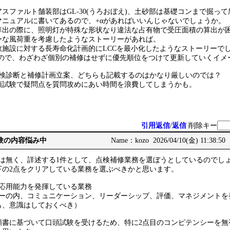
スファルト舗装部はGL-30(うろおぼえ)、土砂部は基礎コンまで掘っ
マニュアルに書いてあるので、+αがあればいいんじゃないでしょうか。
算出の際に、照明灯が特殊な形状なり違法な占有物で受圧面積の算出が
ーな風荷重を考慮したようなストーリーがあれば。
数施設に対する長寿命化計画的にLCCを最小化したようなストーリーで
いので、わざわざ個別の補修はせずに優先順位をつけて更新していくイメ
点検診断と補修計画立案、どちらも記載するのはかなり厳しいのでは？
頭試験で疑問点を質問攻めにあい時間を浪費してしまうかも。
引用返信
/
返信
削除キー
務経験の内容悩み中
Name：kozo 2026/04/10(金) 11:38:50
では無く、詳述する1件として、点検補修業務を選ぼうとしているのでし
下の2点をクリアしている業務を選ぶべきかと思います。
的応用能力を発揮している業務
シーの内、コミュニケーション、リーダーシップ、評価、マネジメントを
も、意識はしておくべき）
願書に基づいて口頭試験を受けるため、特に2点目のコンピテンシーを無