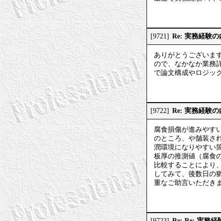
Re: 実務経験
[9721]
ありがとうございま
ので、なかなか業務
で論文構成やロジッ
Re: 実務経験
[9722]
腐食損傷が進みやす
のところ、や舗装さ
潤環境になりやすい
板厚の推測値（腐食
比較することにより
してみて、後数日の
重なご助言いただき
Re: Re: 実
[9723]