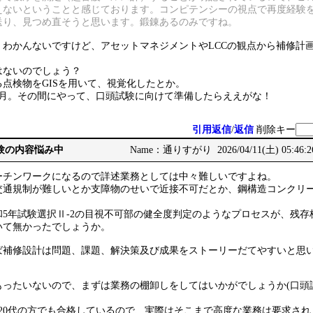
えないということと感じております。コンピテンシーの視点で再度経験
送り、見つめ直そうと思います。鍛錬あるのみですね。
くわかんないですけど、アセットマネジメントやLCCの観点から補修計
はないのでしょう？
点検物をGISを用いて、視覚化したとか。
ヶ月。その間にやって、口頭試験に向けて準備したらええがな！
引用返信
/
返信
削除キー
務経験の内容悩み中
Name：通りすがり 2026/04/11(土) 05:46:
ーチンワークになるので詳述業務としては中々難しいですよね。
交通規制が難しいとか支障物のせいで近接不可だとか、鋼構造コンクリ
5年試験選択Ⅱ-2の目視不可部の健全度判定のようなプロセスが、残存
いて無かったでしょうか。
ば補修設計は問題、課題、解決策及び成果をストーリーだてやすいと思
もったいないので、まずは業務の棚卸しをしてはいかがでしょうか(口頭
20代の方でも合格しているので、実際はそこまで高度な業務は要求され