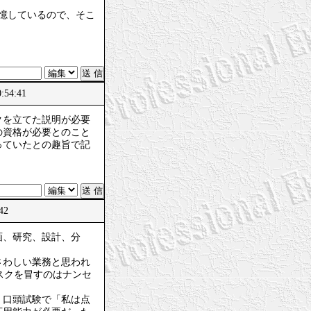
記憶しているので、そこ
54:41
クを立てた説明が必要
の資格が必要とのこと
っていたとの趣旨で記
:42
画、研究、設計、分
さわしい業務と思われ
スクを冒すのはナンセ
、口頭試験で「私は点