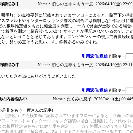
の内容悩み中
Name：初心の是非をもう一度 2026/04/10(金) 22:09
、照明灯）の点検要領に記載されていますフローによると、路面下の基
アスファルトやインターロッキング舗装の場合には掘削しない代わりに
辺りでの板厚推定値をもとに健全度を判定し、一方で路面が土砂である場
せて板厚を測定（超音波パルス計）することが明記されているので、こ
えないということと感じております。コンピテンシーの視点で再度経験
送り、見つめ直そうと思います。鍛錬あるのみですね。
引用返信
/
返信
削除キー
の内容悩み中
Name：初心の是非をもう一度 2026/04/10(金) 22:11
スいただき本当にありがとうございました
引用返信
/
返信
削除キー
務経験の内容悩み中
Name：たくみの息子 2026/04/11(土) 00:44:
の是非をもう一度さんの記事)
標識、照明灯）の点検要領に記載されていますフローによると、路面下の
がアスファルトやインターロッキング舗装の場合には掘削しない代わり
辺りでの板厚推定値をもとに健全度を判定し、一方で路面が土砂である場
せて板厚を測定（超音波パルス計）することが明記されているので、こ