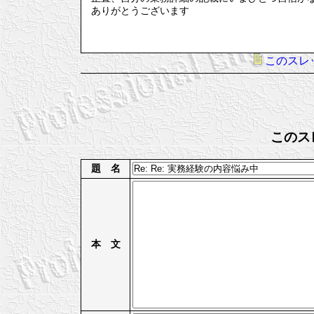
ありがとうございます
このスレ
このス
題 名
本 文