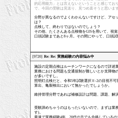
的応用能力」とは言えないということと感じてお
で、今回の受験は見送り、見つめ直そうと思いま
分野が異なるのでよくわかんないですけど、アセッ
は？
点検して、終わりではないのでしょう？
その他、たくさんある点検物をGISを用いて、視
口頭試験まであと8ヶ月。その間にやって、口頭試
Re: Re: 実務経験の内容悩み中
[9720]
施設の定期点検はルーチンワークになるので詳述
業務における問題も交通規制が難しいとか支障物
が多いですし。
照明灯点検だと、令和5年試験選択Ⅱ-2の目視不
算出、亀裂検出において無かったでしょうか。
維持管理分野であれば補修設計は問題、課題、解
受験諦めちゃうのはもったいないので、まずは業務
す)。
最速で実務経験4年、20代の方でも合格している