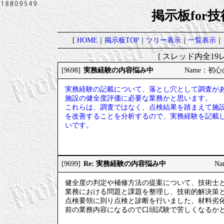
掲示板for
[
HOME
｜
掲示板TOP
｜
ツリー表示
｜
一覧表示
｜
[ スレッド内全19レ
実務経験の内容悩み中
[9698]
Name：初心の
実務経験の記載について、落とし穴として調査が
施設の健全度評価に必要な業務かと思います。
これらは、調査ではなく、点検結果を踏まえて施
を改善することを分析するので、実務経験を記載
いです。
Re: 実務経験の内容悩み中
[9699]
Na
健全度の判定や補修方法の提案について、技術士
業務における問題と課題を整理し、技術的解決策
点検要領に則り点検と診断を行いました、材料劣
前の業務内容になるので口頭試験で苦しくなるか