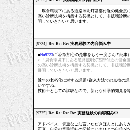
「腐食環境下にある道路照明灯基部付近の健全度
高い診断技術を構築する契機として、非破壊診断
開していきたいと思います。
Re: Re: Re: 実務経験の内容悩み中
[9724]
■
No9723
に返信(初心の是非をもう一度さんの記事)
> 「腐食環境下にある道路照明灯基部付近の健全
の高い診断技術を構築する契機として、非破壊診
展開していきたいと思います。
近年の老朽化に対する課題+従来方法での点検の
いですね。
技術士としての試験なので、新たな科学的知見を
Re: Re: Re: Re: 実務経験の内容悩み中
[9725]
アドバイス、貴重なご助言いただきほんとにあり
正直、自分の業務詳細の記載にいまひとつ自信が