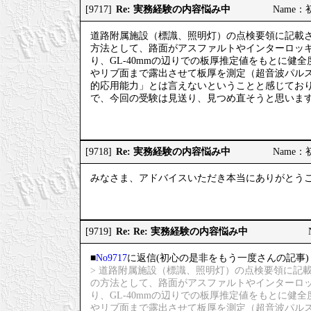
Re: 実務経験の内容悩み中
[9717]
Name：初
道路附属施設（標識、照明灯）の点検要領に記載
方法として、路面がアスファルトやインターロッ
り、GL-40mmの辺りでの板厚推定値をもとに
やリブ面まで露出させて板厚を測定（超音波パル
的応用能力」とは言えないということと感じてお
で、今回の受験は見送り、見つめ直そうと思いま
Re: 実務経験の内容悩み中
[9718]
Name：初
みなさま、アドバイスいただき本当にありがとう
Re: Re: 実務経験の内容悩み中
[9719]
■
No9717
に返信(初心の是非をもう一度さんの記事)
> 道路附属施設（標識、照明灯）の点検要領に記
の方法として、路面がアスファルトやインターロ
り、GL-40mmの辺りでの板厚推定値をもとに
やリブ面まで露出させて板厚を測定（超音波パル