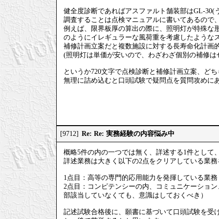
健全度診断であればアスファルト舗装部はGL-30
調査することは点検マニュアルに書いてあるので、
例えば、限界板厚の算出の際に、照明灯が特殊な
のようにイレギュラーな風荷重を考慮したような
補修計画立案だと複数施設に対する長寿命化計画的
(照明灯は単価が安いので、わざわざ個別の補修は
というか720文字で点検診断と補修計画立案、ど
無理に詰め込むと口頭試験で疑問点を質問攻めに
Re: Re: 実務経験の内容悩み中
[9712]
概略5件の内の一つでは無く、詳述する1件として
詳述業務は大きく以下の2点をクリアしている業務
1点目：高等の専門的応用能力を発揮している業務
2点目：コンピテンシーの内、コミュニケーショ
部該当していなくても、意識はしておくべき）
記述試験合格後に、願書に基づいて口頭試験を受