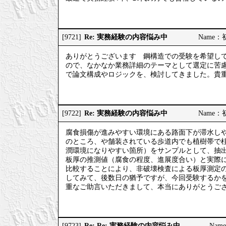
Re: 実務経験の内容悩み中
[9721]
Name：初
ありがとうございます 鋼構造での受験を希望し
ので、なかなか業務詳細のテーマとして選定に苦
で論文構成やロジックを、検討してきました。貴
Re: 実務経験の内容悩み中
[9722]
Name：初
腐食損傷が進みやすい環境にある路面下が滞水し
のところ、や舗装されている歩道内でも植樹帯で
潤環境になりやすい箇所）をサンプルとして、抽
板厚の推測値（腐食の程度、進展度合い）と実際
比較することにより、非破壊検査による板厚測定
してみて、後数日の猶予ですが、今回受験するか
重なご助言いただきまして、本当にありがとうご
Re: Re: 実務経験の内容悩み中
[9723]
Nam