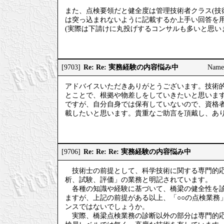
また、点検要領だと健全度は管理技術者クラス(技
は突っ込まれないように記載するか上手い回答を
(実際は下請けに丸投げするコンサルも多いと思い
Re: Re: 実務経験の内容悩み中
[9703]
Nam
アドバイスいただきありがとうございます。技術
とことで、根拠や物差しをしていきたいと思いま
ですが、自分自身では保有していないので、資格
載したいと思います。貴重なご助言を頂戴し、あ
Re: Re: Re: 実務経験の内容悩み中
[9706]
技術士の前提として、科学技術に関する専門的応
析、試験、評価」の業務と明記されています。
各種の知識や経験に基づいて、橋梁の健全性を診
ますが、上記の前提がある以上、「○○の点検業務
ンスではないでしょうか。
実際、橋梁点検業務の診断以外の部分は専門的応