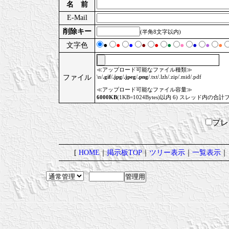
名 前
E-Mail
削除キー
(半角8文字以内)
文字色
●
●
●
●
●
●
●
●
●
●
≪アップロード可能なファイル種類≫
ファイル
\n/
.gif
/
.jpg
/
.jpeg
/
.png
/.txt/.lzh/.zip/.mid/.pdf
≪アップロード可能なファイル容量≫
6000KB
(1KB=1024Bytes)以内 6) スレッド内の合計
プ
[
HOME
｜
掲示板TOP
｜
ツリー表示
｜
一覧表示
｜