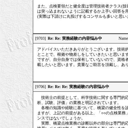
また、点検要領だと健全度は管理技術者クラス(技
は突っ込まれないように記載するか上手い回答を
(実際は下請けに丸投げするコンサルも多いと思い
Re: Re: 実務経験の内容悩み中
[9703]
Nam
アドバイスいただきありがとうございます。技術
とことで、根拠や物差しをしていきたいと思いま
ですが、自分自身では保有していないので、資格
載したいと思います。貴重なご助言を頂戴し、あ
Re: Re: Re: 実務経験の内容悩み中
[9706]
技術士の前提として、科学技術に関する専門的応
析、試験、評価」の業務と明記されています。
各種の知識や経験に基づいて、橋梁の健全性を診
ますが、上記の前提がある以上、「○○の点検業務
ンスではないでしょうか。
実際、橋梁点検業務の診断以外の部分は専門的応