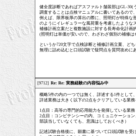
健全度診断であればアスファルト舗装部はGL-30
調査することは点検マニュアルに書いてあるので、
例えば、限界板厚の算出の際に、照明灯が特殊な
のようにイレギュラーな風荷重を考慮したような
補修計画立案だと複数施設に対する長寿命化計画的
(照明灯は単価が安いので、わざわざ個別の補修は
というか720文字で点検診断と補修計画立案、ど
無理に詰め込むと口頭試験で疑問点を質問攻めに
Re: Re: 実務経験の内容悩み中
[9712]
概略5件の内の一つでは無く、詳述する1件として
詳述業務は大きく以下の2点をクリアしている業務
1点目：高等の専門的応用能力を発揮している業務
2点目：コンピテンシーの内、コミュニケーショ
部該当していなくても、意識はしておくべき）
記述試験合格後に、願書に基づいて口頭試験を受