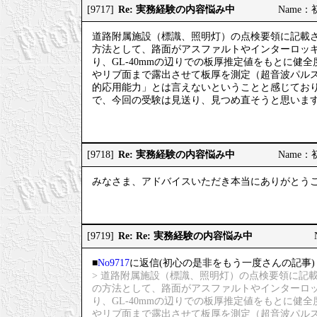
Re: 実務経験の内容悩み中
[9717]
Name：初
道路附属施設（標識、照明灯）の点検要領に記載
方法として、路面がアスファルトやインターロッ
り、GL-40mmの辺りでの板厚推定値をもとに
やリブ面まで露出させて板厚を測定（超音波パル
的応用能力」とは言えないということと感じてお
で、今回の受験は見送り、見つめ直そうと思いま
Re: 実務経験の内容悩み中
[9718]
Name：初
みなさま、アドバイスいただき本当にありがとう
Re: Re: 実務経験の内容悩み中
[9719]
■
No9717
に返信(初心の是非をもう一度さんの記事)
> 道路附属施設（標識、照明灯）の点検要領に記
の方法として、路面がアスファルトやインターロ
り、GL-40mmの辺りでの板厚推定値をもとに
やリブ面まで露出させて板厚を測定（超音波パル