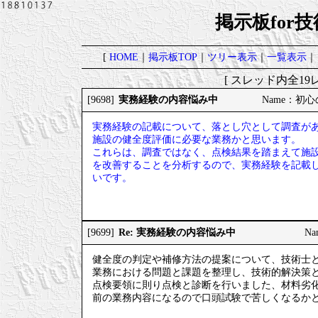
掲示板for
[
HOME
｜
掲示板TOP
｜
ツリー表示
｜
一覧表示
｜
[ スレッド内全19レ
実務経験の内容悩み中
[9698]
Name：初心の
実務経験の記載について、落とし穴として調査が
施設の健全度評価に必要な業務かと思います。
これらは、調査ではなく、点検結果を踏まえて施
を改善することを分析するので、実務経験を記載
いです。
Re: 実務経験の内容悩み中
[9699]
Na
健全度の判定や補修方法の提案について、技術士
業務における問題と課題を整理し、技術的解決策
点検要領に則り点検と診断を行いました、材料劣
前の業務内容になるので口頭試験で苦しくなるか