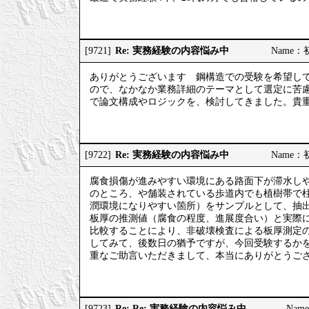
Re: 実務経験の内容悩み中
[9721]
Name：初
ありがとうございます 鋼構造での受験を希望し
ので、なかなか業務詳細のテーマとして選定に苦
で論文構成やロジックを、検討してきました。貴
Re: 実務経験の内容悩み中
[9722]
Name：初
腐食損傷が進みやすい環境にある路面下が滞水し
のところ、や舗装されている歩道内でも植樹帯で
潤環境になりやすい箇所）をサンプルとして、抽
板厚の推測値（腐食の程度、進展度合い）と実際
比較することにより、非破壊検査による板厚測定
してみて、後数日の猶予ですが、今回受験するか
重なご助言いただきまして、本当にありがとうご
Re: Re: 実務経験の内容悩み中
[9723]
Nam