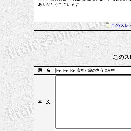
ありがとうございます
このスレ
このス
題 名
本 文