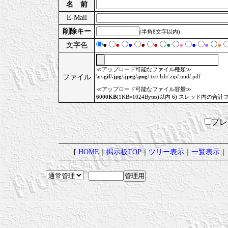
名 前
E-Mail
削除キー
(半角8文字以内)
文字色
●
●
●
●
●
●
●
●
●
●
≪アップロード可能なファイル種類≫
ファイル
\n/
.gif
/
.jpg
/
.jpeg
/
.png
/.txt/.lzh/.zip/.mid/.pdf
≪アップロード可能なファイル容量≫
6000KB
(1KB=1024Bytes)以内 6) スレッド内の合計
プ
[
HOME
｜
掲示板TOP
｜
ツリー表示
｜
一覧表示
｜