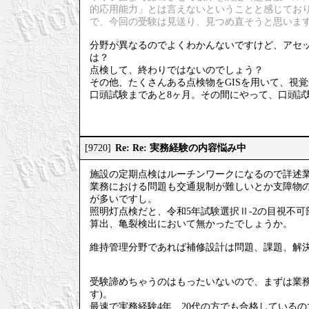
的応用能力」とは言えないということと感じてお
で、今回の受験は見送り、見つめ直そうと思いま
分野が異なるのでよくわかんないですけど、アセッ
は？
点検して、終わりではないのでしょう？
その他、たくさんある点検物をGISを用いて、視
口頭試験まであと8ヶ月。その間にやって、口頭試
Re: Re: 実務経験の内容悩み中
[9720]
施設の定期点検はルーチンワークになるので詳述
業務における問題も交通規制が難しいとか支障物
が多いですし。
照明灯点検だと、令和5年試験選択Ⅱ-2の目視不
算出、亀裂検出において無かったでしょうか。
維持管理分野であれば補修設計は問題、課題、解
受験諦めちゃうのはもったいないので、まずは業務
す)。
最速で実務経験4年、20代の方でも合格している