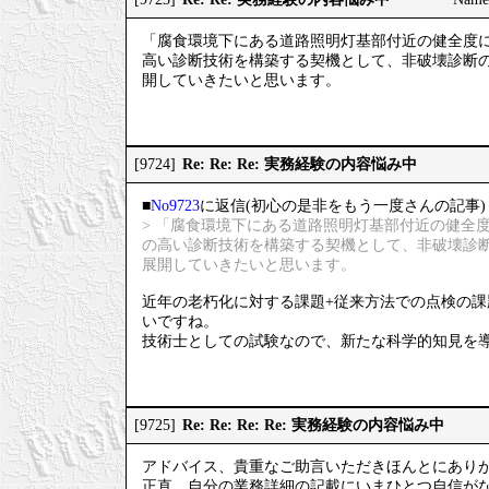
「腐食環境下にある道路照明灯基部付近の健全度
高い診断技術を構築する契機として、非破壊診断
開していきたいと思います。
Re: Re: Re: 実務経験の内容悩み中
[9724]
■
No9723
に返信(初心の是非をもう一度さんの記事)
> 「腐食環境下にある道路照明灯基部付近の健全
の高い診断技術を構築する契機として、非破壊診
展開していきたいと思います。
近年の老朽化に対する課題+従来方法での点検の
いですね。
技術士としての試験なので、新たな科学的知見を
Re: Re: Re: Re: 実務経験の内容悩み中
[9725]
アドバイス、貴重なご助言いただきほんとにあり
正直、自分の業務詳細の記載にいまひとつ自信が