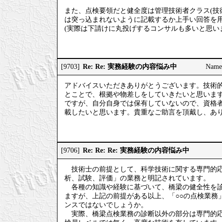
また、点検要領だと健全度は管理技術者クラス(技
は突っ込まれないように記載するか上手い回答を
(実際は下請けに丸投げするコンサルも多いと思い
Re: Re: 実務経験の内容悩み中
[9703]
Nam
アドバイスいただきありがとうございます。技術
とことで、根拠や物差しをしていきたいと思いま
ですが、自分自身では保有していないので、資格
載したいと思います。貴重なご助言を頂戴し、あ
Re: Re: Re: 実務経験の内容悩み中
[9706]
技術士の前提として、科学技術に関する専門的応
析、試験、評価」の業務と明記されています。
各種の知識や経験に基づいて、橋梁の健全性を診
ますが、上記の前提がある以上、「○○の点検業務
ンスではないでしょうか。
実際、橋梁点検業務の診断以外の部分は専門的応