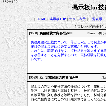
掲示板for
[
HOME
｜
掲示板TOP
｜
ツリー表示
｜
一覧表示
｜
[ スレッド内全19レ
実務経験の内容悩み中
[9698]
Name：初心の
実務経験の記載について、落とし穴として調査が
施設の健全度評価に必要な業務かと思います。
これらは、調査ではなく、点検結果を踏まえて施
を改善することを分析するので、実務経験を記載
いです。
Re: 実務経験の内容悩み中
[9699]
Na
健全度の判定や補修方法の提案について、技術士
業務における問題と課題を整理し、技術的解決策
点検要領に則り点検と診断を行いました、材料劣
前の業務内容になるので口頭試験で苦しくなるか