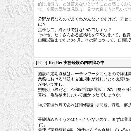
的応用能力」とは言えないということと感じてお
で、今回の受験は見送り、見つめ直そうと思いま
分野が異なるのでよくわかんないですけど、アセッ
は？
点検して、終わりではないのでしょう？
その他、たくさんある点検物をGISを用いて、視
口頭試験まであと8ヶ月。その間にやって、口頭試
Re: Re: 実務経験の内容悩み中
[9720]
施設の定期点検はルーチンワークになるので詳述
業務における問題も交通規制が難しいとか支障物
が多いですし。
照明灯点検だと、令和5年試験選択Ⅱ-2の目視不
算出、亀裂検出において無かったでしょうか。
維持管理分野であれば補修設計は問題、課題、解
受験諦めちゃうのはもったいないので、まずは業務
す)。
最速で実務経験4年、20代の方でも合格している