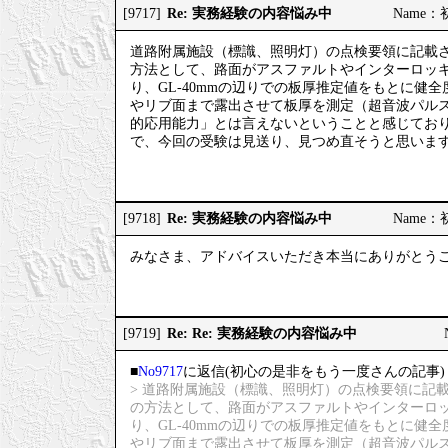
Re: 実務経験の内容悩み中
[9717]
Name：初
道路附属施設（標識、照明灯）の点検要領に記載
方法として、路面がアスファルトやインターロッ
り、GL-40mmの辺りでの板厚推定値をもとに
やリブ面まで露出させて板厚を測定（超音波パル
的応用能力」とは言えないということと感じてお
で、今回の受験は見送り、見つめ直そうと思いま
Re: 実務経験の内容悩み中
[9718]
Name：初
みなさま、アドバイスいただき本当にありがとう
Re: Re: 実務経験の内容悩み中
[9719]
■
No9717
に返信(初心の是非をもう一度さんの記事)
> 道路附属施設（標識、照明灯）の点検要領に記
の方法として、路面がアスファルトやインターロ
り、GL-40mmの辺りでの板厚推定値をもとに
やリブ面まで露出させて板厚を測定（超音波パル