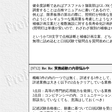
健全度診断であればアスファルト舗装部はGL-30
調査することは点検マニュアルに書いてあるので、
例えば、限界板厚の算出の際に、照明灯が特殊な
のようにイレギュラーな風荷重を考慮したような
補修計画立案だと複数施設に対する長寿命化計画的
(照明灯は単価が安いので、わざわざ個別の補修は
というか720文字で点検診断と補修計画立案、ど
無理に詰め込むと口頭試験で疑問点を質問攻めに
Re: Re: 実務経験の内容悩み中
[9712]
概略5件の内の一つでは無く、詳述する1件として
詳述業務は大きく以下の2点をクリアしている業務
1点目：高等の専門的応用能力を発揮している業務
2点目：コンピテンシーの内、コミュニケーショ
部該当していなくても、意識はしておくべき）
記述試験合格後に、願書に基づいて口頭試験を受