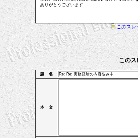
ありがとうございます
このスレ
このス
題 名
本 文