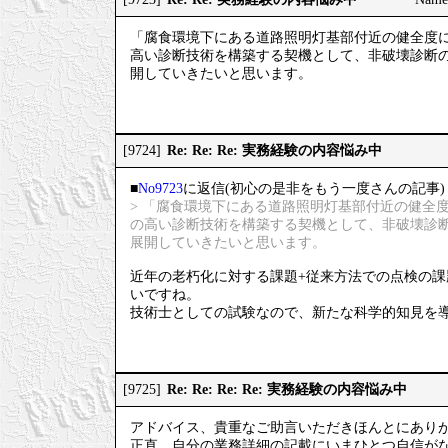
「腐食環境下にある道路照明灯基部付近の健全度
高い診断技術を構築する契機として、非破壊診断
開していきたいと思います。
Re: Re: Re: 実務経験の内容悩み中
[9724]
■
No9723
に返信(初心の是非をもう一度さんの記事)
> 「腐食環境下にある道路照明灯基部付近の健全
の高い診断技術を構築する契機として、非破壊診
展開していきたいと思います。
近年の老朽化に対する課題+従来方法での点検の
いですね。
技術士としての試験なので、新たな科学的知見を
Re: Re: Re: Re: 実務経験の内容悩み中
[9725]
アドバイス、貴重なご助言いただきほんとにあり
正直、自分の業務詳細の記載にいまひとつ自信が