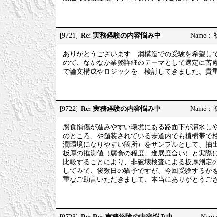
Re: 実務経験の内容悩み中
[9721]
Name：初
ありがとうございます 鋼構造での受験を希望し
ので、なかなか業務詳細のテーマとして選定に苦
で論文構成やロジックを、検討してきました。貴
Re: 実務経験の内容悩み中
[9722]
Name：初
腐食損傷が進みやすい環境にある路面下が滞水し
のところ、や舗装されている歩道内でも植樹帯で
潤環境になりやすい箇所）をサンプルとして、抽
板厚の推測値（腐食の程度、進展度合い）と実際
比較することにより、非破壊検査による板厚測定
してみて、後数日の猶予ですが、今回受験するか
重なご助言いただきまして、本当にありがとうご
Re: Re: 実務経験の内容悩み中
[9723]
Nam