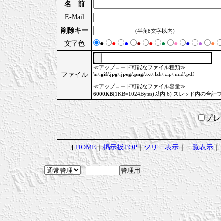
名 前
E-Mail
削除キー
(半角8文字以内)
文字色
●
●
●
●
●
●
●
●
●
●
≪アップロード可能なファイル種類≫
ファイル
\n/
.gif
/
.jpg
/
.jpeg
/
.png
/.txt/.lzh/.zip/.mid/.pdf
≪アップロード可能なファイル容量≫
6000KB
(1KB=1024Bytes)以内 6) スレッド内の合計
プ
[
HOME
｜
掲示板TOP
｜
ツリー表示
｜
一覧表示
｜