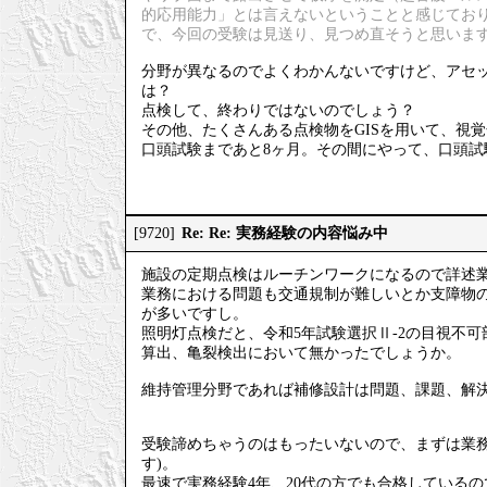
的応用能力」とは言えないということと感じてお
で、今回の受験は見送り、見つめ直そうと思いま
分野が異なるのでよくわかんないですけど、アセッ
は？
点検して、終わりではないのでしょう？
その他、たくさんある点検物をGISを用いて、視
口頭試験まであと8ヶ月。その間にやって、口頭試
Re: Re: 実務経験の内容悩み中
[9720]
施設の定期点検はルーチンワークになるので詳述
業務における問題も交通規制が難しいとか支障物
が多いですし。
照明灯点検だと、令和5年試験選択Ⅱ-2の目視不
算出、亀裂検出において無かったでしょうか。
維持管理分野であれば補修設計は問題、課題、解
受験諦めちゃうのはもったいないので、まずは業務
す)。
最速で実務経験4年、20代の方でも合格している