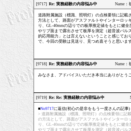
Re: 実務経験の内容悩み中
[9717]
Name：初
道路附属施設（標識、照明灯）の点検要領に記載
方法として、路面がアスファルトやインターロッ
り、GL-40mmの辺りでの板厚推定値をもとに
やリブ面まで露出させて板厚を測定（超音波パル
的応用能力」とは言えないということと感じてお
で、今回の受験は見送り、見つめ直そうと思いま
Re: 実務経験の内容悩み中
[9718]
Name：初
みなさま、アドバイスいただき本当にありがとう
Re: Re: 実務経験の内容悩み中
[9719]
■
No9717
に返信(初心の是非をもう一度さんの記事)
> 道路附属施設（標識、照明灯）の点検要領に記
の方法として、路面がアスファルトやインターロ
り、GL-40mmの辺りでの板厚推定値をもとに
やリブ面まで露出させて板厚を測定（超音波パル