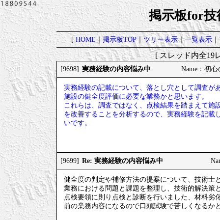
掲示板for
[
HOME
｜
掲示板TOP
｜
ツリー表示
｜
一覧表示
｜
[ スレッド内全19レ
実務経験の内容悩み中
[9698]
Name：初心の
実務経験の記載について、落とし穴として調査が
施設の健全度評価に必要な業務かと思います。
これらは、調査ではなく、点検結果を踏まえて施
を改善することを分析するので、実務経験を記載
いです。
Re: 実務経験の内容悩み中
[9699]
Na
健全度の判定や補修方法の提案について、技術士
業務における問題と課題を整理し、技術的解決策
点検要領に則り点検と診断を行いました、材料劣
前の業務内容になるので口頭試験で苦しくなるか