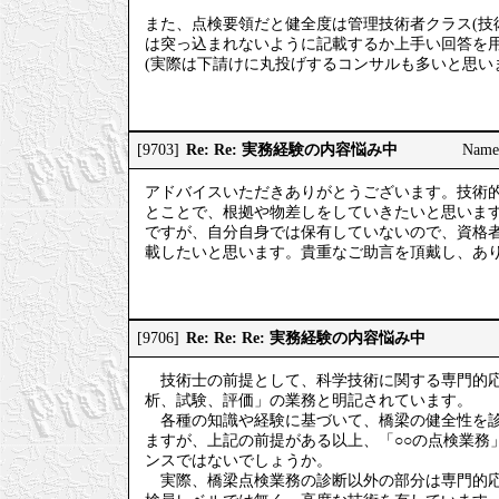
また、点検要領だと健全度は管理技術者クラス(技
は突っ込まれないように記載するか上手い回答を
(実際は下請けに丸投げするコンサルも多いと思い
Re: Re: 実務経験の内容悩み中
[9703]
Nam
アドバイスいただきありがとうございます。技術
とことで、根拠や物差しをしていきたいと思いま
ですが、自分自身では保有していないので、資格
載したいと思います。貴重なご助言を頂戴し、あ
Re: Re: Re: 実務経験の内容悩み中
[9706]
技術士の前提として、科学技術に関する専門的応
析、試験、評価」の業務と明記されています。
各種の知識や経験に基づいて、橋梁の健全性を診
ますが、上記の前提がある以上、「○○の点検業務
ンスではないでしょうか。
実際、橋梁点検業務の診断以外の部分は専門的応