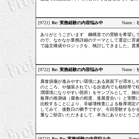
Re: 実務経験の内容悩み中
[9721]
Name：初
ありがとうございます 鋼構造での受験を希望し
ので、なかなか業務詳細のテーマとして選定に苦
で論文構成やロジックを、検討してきました。貴
Re: 実務経験の内容悩み中
[9722]
Name：初
腐食損傷が進みやすい環境にある路面下が滞水し
のところ、や舗装されている歩道内でも植樹帯で
潤環境になりやすい箇所）をサンプルとして、抽
板厚の推測値（腐食の程度、進展度合い）と実際
比較することにより、非破壊検査による板厚測定
してみて、後数日の猶予ですが、今回受験するか
重なご助言いただきまして、本当にありがとうご
Re: Re: 実務経験の内容悩み中
[9723]
Nam