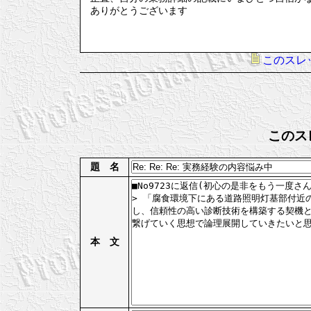
ありがとうございます
このスレ
このス
題 名
本 文