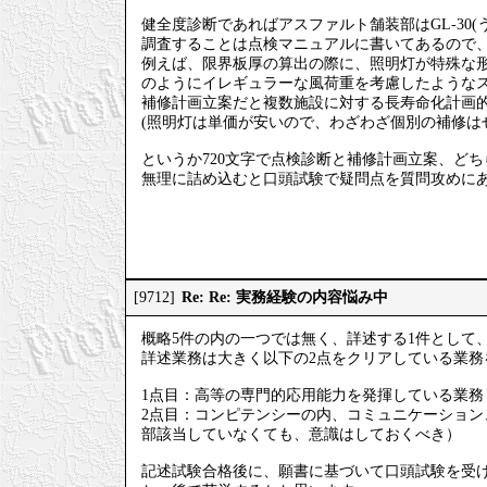
健全度診断であればアスファルト舗装部はGL-30
調査することは点検マニュアルに書いてあるので、
例えば、限界板厚の算出の際に、照明灯が特殊な
のようにイレギュラーな風荷重を考慮したような
補修計画立案だと複数施設に対する長寿命化計画的
(照明灯は単価が安いので、わざわざ個別の補修は
というか720文字で点検診断と補修計画立案、ど
無理に詰め込むと口頭試験で疑問点を質問攻めに
Re: Re: 実務経験の内容悩み中
[9712]
概略5件の内の一つでは無く、詳述する1件として
詳述業務は大きく以下の2点をクリアしている業務
1点目：高等の専門的応用能力を発揮している業務
2点目：コンピテンシーの内、コミュニケーショ
部該当していなくても、意識はしておくべき）
記述試験合格後に、願書に基づいて口頭試験を受