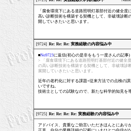
「腐食環境下にある道路照明灯基部付近の健全度
高い診断技術を構築する契機として、非破壊診断
開していきたいと思います。
Re: Re: Re: 実務経験の内容悩み中
[9724]
■
No9723
に返信(初心の是非をもう一度さんの記事)
> 「腐食環境下にある道路照明灯基部付近の健全
の高い診断技術を構築する契機として、非破壊診
展開していきたいと思います。
近年の老朽化に対する課題+従来方法での点検の
いですね。
技術士としての試験なので、新たな科学的知見を
Re: Re: Re: Re: 実務経験の内容悩み中
[9725]
アドバイス、貴重なご助言いただきほんとにあり
正直、自分の業務詳細の記載にいまひとつ自信が