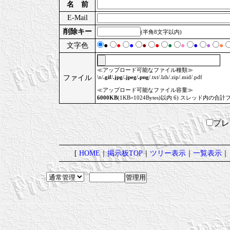
名 前
E-Mail
削除キー
(半角8文字以内)
文字色
●
●
●
●
●
●
●
●
●
●
≪アップロード可能なファイル種類≫
ファイル
\n/
.gif
/
.jpg
/
.jpeg
/
.png
/.txt/.lzh/.zip/.mid/.pdf
≪アップロード可能なファイル容量≫
6000KB
(1KB=1024Bytes)以内 6) スレッド内の合計
プ
[
HOME
｜
掲示板TOP
｜
ツリー表示
｜
一覧表示
｜