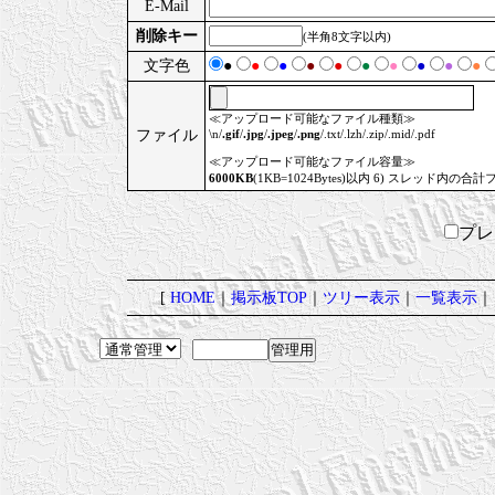
E-Mail
削除キー
(半角8文字以内)
文字色
●
●
●
●
●
●
●
●
●
●
≪アップロード可能なファイル種類≫
ファイル
\n/
.gif
/
.jpg
/
.jpeg
/
.png
/.txt/.lzh/.zip/.mid/.pdf
≪アップロード可能なファイル容量≫
6000KB
(1KB=1024Bytes)以内 6) スレッド内の合計
プ
[
HOME
｜
掲示板TOP
｜
ツリー表示
｜
一覧表示
｜