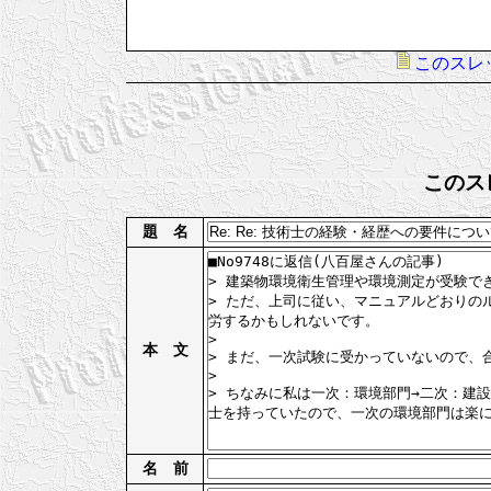
このスレ
このス
題 名
本 文
名 前