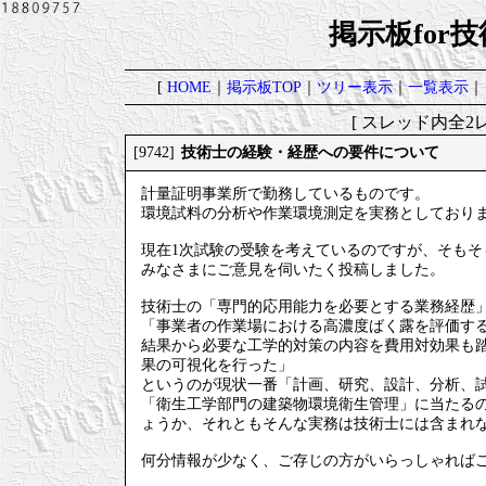
掲示板for
[
HOME
｜
掲示板TOP
｜
ツリー表示
｜
一覧表示
｜
[ スレッド内全2レ
技術士の経験・経歴への要件について
[9742]
計量証明事業所で勤務しているものです。
環境試料の分析や作業環境測定を実務としており
現在1次試験の受験を考えているのですが、そも
みなさまにご意見を伺いたく投稿しました。
技術士の「専門的応用能力を必要とする業務経歴
「事業者の作業場における高濃度ばく露を評価す
結果から必要な工学的対策の内容を費用対効果も
果の可視化を行った」
というのが現状一番「計画、研究、設計、分析、
「衛生工学部門の建築物環境衛生管理」に当たる
ょうか、それともそんな実務は技術士には含まれ
何分情報が少なく、ご存じの方がいらっしゃれば