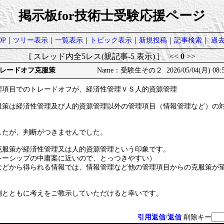
掲示板for技術士受験応援ページ
P
｜
ツリー表示
｜
一覧表示
｜
トピック表示
｜
新規投稿
｜
記事検索
｜
過
[ スレッド内全5レス(親記事-5 表示) ] <<
0
>>
レードオフ克服策
Name：受験生その２ 2026/05/04(月) 08:5
理項目でのトレードオフが、経済性管理ＶＳ人的資源管理
服策は経済性管理及び人的資源管理以外の管理項目（情報管理など）の
したが、判断がつきませんでした。
克服策が経済性管理又は人的資源管理という印象です。
シーシップの中庸案に近いので、とっつきやすい）
などから得られる情報では、情報管理など他の管理項目からの克服策が
例とともに考えをご教示していただけると幸いです。
引用返信
/
返信
削除キー