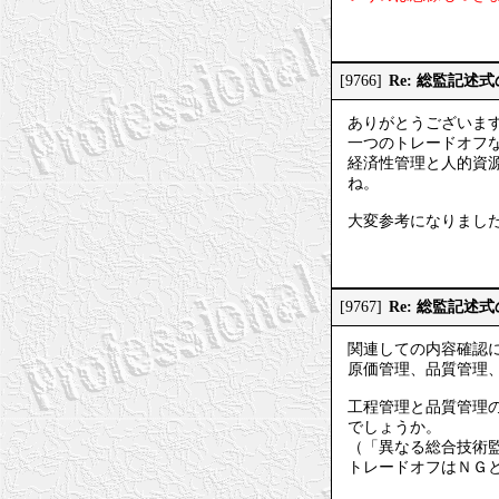
Re: 総監記述
[9766]
ありがとうございま
一つのトレードオフ
経済性管理と人的資
ね。
大変参考になりました
Re: 総監記述
[9767]
関連しての内容確認
原価管理、品質管理
工程管理と品質管理
でしょうか。
（「異なる総合技術
トレードオフはＮＧ