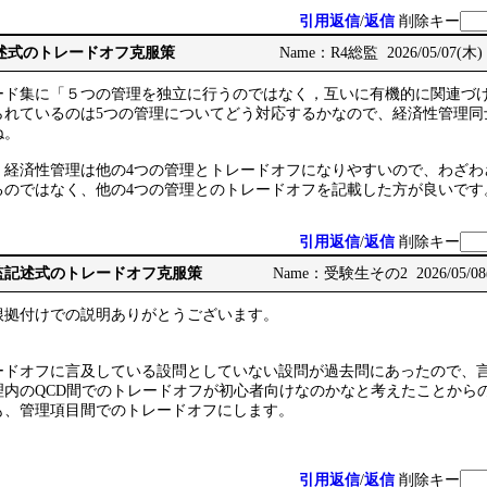
引用返信
/
返信
削除キー
総監記述式のトレードオフ克服策
Name：R4総監 2026/05/07(木) 
ード集に「５つの管理を独立に行うのではなく，互いに有機的に関連づ
られているのは5つの管理についてどう対応するかなので、経済性管理同
ね。
、経済性管理は他の4つの管理とトレードオフになりやすいので、わざわ
るのではなく、他の4つの管理とのトレードオフを記載した方が良いです
引用返信
/
返信
削除キー
e: 総監記述式のトレードオフ克服策
Name：受験生その2 2026/05/08(金
根拠付けでの説明ありがとうございます。
ードオフに言及している設問としていない設問が過去問にあったので、
理内のQCD間でのトレードオフが初心者向けなのかなと考えたことから
も、管理項目間でのトレードオフにします。
引用返信
/
返信
削除キー