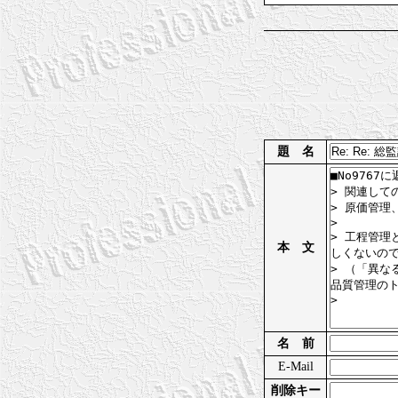
題 名
本 文
名 前
E-Mail
削除キー