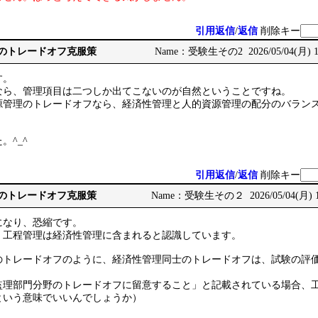
引用返信
/
返信
削除キー
式のトレードオフ克服策
Name：受験生その2 2026/05/04(月) 14
す。
なら、管理項目は二つしか出てこないのが自然ということですね。
源管理のトレードオフなら、経済性管理と人的資源管理の配分のバラン
。^_^
引用返信
/
返信
削除キー
式のトレードオフ克服策
Name：受験生その２ 2026/05/04(月) 18
になり、恐縮です。
、工程管理は経済性管理に含まれると認識しています。
のトレードオフのように、経済性管理同士のトレードオフは、試験の評
監理部門分野のトレードオフに留意すること」と記載されている場合、
という意味でいいんでしょうか）