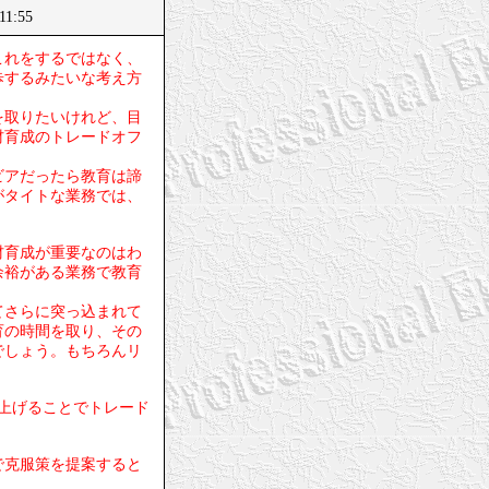
11:55
これをするではなく、
歩するみたいな考え方
を取りたいけれど、目
材育成のトレードオフ
ビアだったら教育は諦
がタイトな業務では、
材育成が重要なのはわ
余裕がある業務で教育
てさらに突っ込まれて
育の時間を取り、その
でしょう。もちろんリ
上げることでトレード
で克服策を提案すると