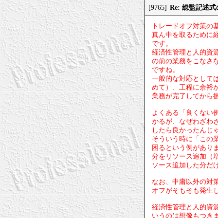
Re: 総監記述
[9765]
トレードオフ対策の
真ん中を取るために
です。
経済性管理と人的資
の前の業務をこなさ
ですね。
一般的な対応として
めて）、工程に余裕
業務が完了してから
よくある「良くない
かるが、なぜわざわ
したら良かったんじ
そういう時に「この
困るという例があり
分をリソース追加（
ソース追加した分だ
なお、中庸以外の対
オフがそもそも発生
経済性管理と人的資
いうのは想像もつき