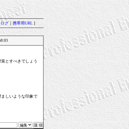
去ログ
｜
携帯用URL
]
8:03
対策とすべきでしょう
望ましいような印象で