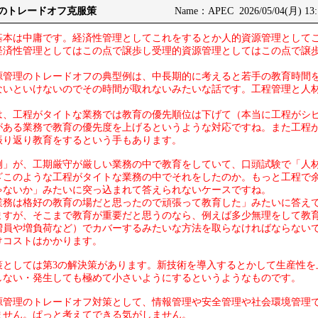
式のトレードオフ克服策
Name：APEC 2026/05/04(月) 13:
基本は中庸です。経済性管理としてこれをするとか人的資源管理として
経済性管理としてはこの点で譲歩し受理的資源管理としてはこの点で譲
源管理のトレードオフの典型例は、中長期的に考えると若手の教育時間
ないといけないのでその時間が取れないみたいな話です。工程管理と人
は、工程がタイトな業務では教育の優先順位は下げて（本当に工程がシ
がある業務で教育の優先度を上げるというような対応ですね。また工程
振り返り教育をするという手もあります。
例」が、工期厳守が厳しい業務の中で教育をしていて、口頭試験で「人
ざこのような工程がタイトな業務の中でそれをしたのか。もっと工程で
ゃないか」みたいに突っ込まれて答えられないケースですね。
業務は格好の教育の場だと思ったので頑張って教育した」みたいに答え
ますが、そこまで教育が重要だと思うのなら、例えば多少無理をして教
増員や増負荷など）でカバーするみたいな方法を取らなければならない
けコストはかかります。
策としては第3の解決策があります。新技術を導入するとかして生産性を
しない・発生しても極めて小さいようにするというようなものです。
源管理のトレードオフ対策として、情報管理や安全管理や社会環境管理
ません。ぱっと考えてできる気がしません。