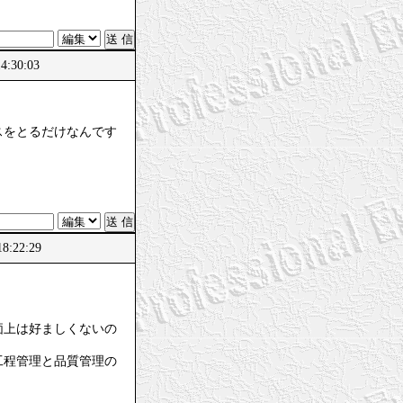
:30:03
スをとるだけなんです
:22:29
価上は好ましくないの
工程管理と品質管理の