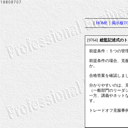
[
HOME
｜
掲示板TO
総監記述式のト
[9764]
前提条件：５つの管
前提条件の場合、克
か。
合格答案を確認しま
分かりやすいのは、
（一般部門のリーダ
一方、講義やネット
す。
トレードオフ克服事