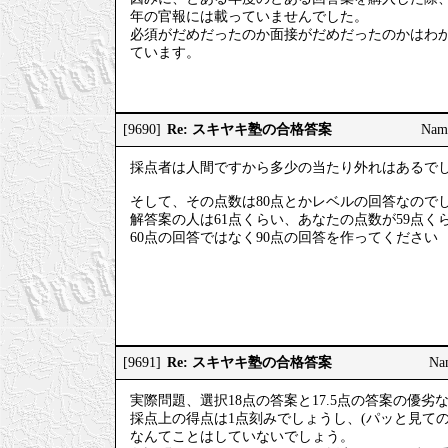
年の官報には載っていませんでした。
必須がだめだったのか面接がだめだったのかはわ
ています。
Re: スキヤキ塾の合格答案
[9690]
Nam
採点者は人間ですから多少の当たり外れはあるで
そして、その点数は80点とかレベルの回答なので
解答案の人は61点くらい、あなたの点数が59点
60点の回答ではなく90点の回答を作ってください
Re: スキヤキ塾の合格答案
[9691]
Na
実際問題、選択18点の答案と17.5点の答案の優
採点上の得点は1点刻みでしょうし、(パッと見て
なんてことはしていないでしょう。