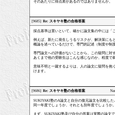
そのあたりに得点差があるのではありませんか。
Re: スキヤキ塾の合格答案
[9685]
採点基準は置いといて、確かに論文集の中には「
例えば、新たに発生しうるリスクが、解決策にも
概論を述べているだけで、専門的記述（制度や制
専門論文への評価がないことから、この疑問に対
あくまで他の受験生はこんな感じなのか、程度で
意味不明と一蹴するよりは、人の論文に疑問を抱
けます。
Re: スキヤキ塾の合格答案
[9686]
Na
SUKIYAKI塾のA論文と自分の復元論文を比較し
同一年度でしょうか、それとも別年度でしょうか
まず、SUKIYAKI塾及び自分の答案は実際の論