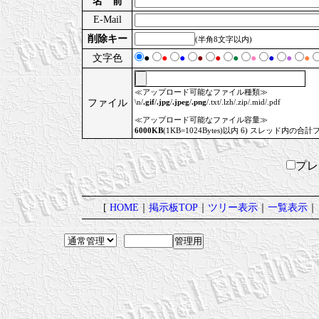
名 前
E-Mail
削除キー
(半角8文字以内)
文字色
●
●
●
●
●
●
●
●
●
●
≪アップロード可能なファイル種類≫
ファイル
\n/
.gif
/
.jpg
/
.jpeg
/
.png
/.txt/.lzh/.zip/.mid/.pdf
≪アップロード可能なファイル容量≫
6000KB
(1KB=1024Bytes)以内 6) スレッド内の合計
プ
[
HOME
｜
掲示板TOP
｜
ツリー表示
｜
一覧表示
｜