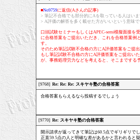
■
No9759
に返信(Aさんの記事)
> 筆記不合格でも部分的にAを取っている人はいま
> A評価の解答を多く載せた方がいいという意味で
口頭試験セミナーもしくはAPEC-semi模擬面
に合格答案をご提出いただき、これを合格答案例とし
す。
そのため筆記試験不合格の方にA評価答案をご提
もし筆記試験不合格の方にA評価答案をご提出い
が、事務処理労力などを考えると、そこまでする
Re: Re: Re: スキヤキ塾の合格答案
[9768]
合格答案もらえるなら投稿するでしょう
Re: スキヤキ塾の合格答案
[9770]
開示請求が返ってきて筆記は60.5点でギリギリで
正直59.5点の人と明確な差があるかと言われると