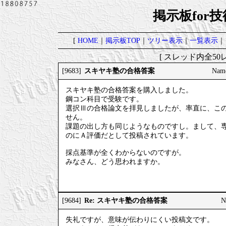
掲示板for
[
HOME
｜
掲示板TOP
｜
ツリー表示
｜
一覧表示
｜
[ スレッド内全50レ
スキヤキ塾の合格答案
[9683]
Nam
スキヤキ塾の合格答案を購入しました。
鋼コン科目で受験です。
選択Ⅲの合格論文を拝見しましたが、率直に、こ
せん。
課題の出し方も同じようなものですし。まして、
のにＡ評価だとして投稿されています。
採点基準が全くわからないのですが。
みなさん、どう思われますか。
Re: スキヤキ塾の合格答案
[9684]
N
失礼ですが、意味が伝わりにくい投稿文です。