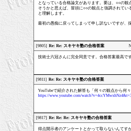
となっている合格論文があります。要は、○○の観
そうかと思えば、冒頭に○○の観点と強調されてい
と理解します。
最初の愚痴に戻ってしまって申し訳ないですが、
Re: Re: スキヤキ塾の合格答案
[9805]
技術士六冠さんに完全同意です。合格答案最高で
Re: Re: スキヤキ塾の合格答案
[9811]
YouTubeで紹介された解答も「何々の観点から
https://www.youtube.com/watch?v=4ccYMwxhNz4&t=
Re: Re: Re: スキヤキ塾の合格答案
[9817]
得点開示者のアンケートとかって取らないんてす