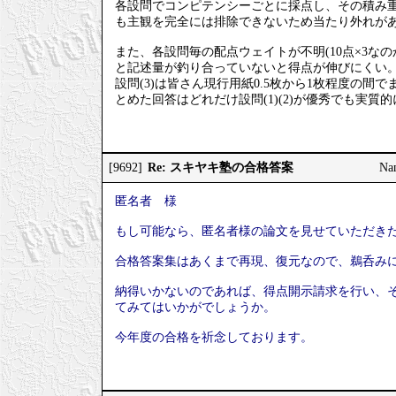
各設問でコンピテンシーごとに採点し、その積み重
も主観を完全には排除できないため当たり外れが
また、各設問毎の配点ウェイトが不明(10点×3なの
と記述量が釣り合っていないと得点が伸びにくい
設問(3)は皆さん現行用紙0.5枚から1枚程度の間で
とめた回答はどれだけ設問(1)(2)が優秀でも実質
Re: スキヤキ塾の合格答案
[9692]
Na
匿名者 様
もし可能なら、匿名者様の論文を見せていただき
合格答案集はあくまで再現、復元なので、鵜呑み
納得いかないのであれば、得点開示請求を行い、そ
てみてはいかがでしょうか。
今年度の合格を祈念しております。