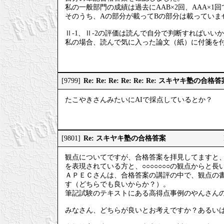
私の一般部門の成績は過去にAAB×2回、AAA×1
そのうち、Aの部分が載ってBの部分は載っていま
Ⅱ-1、Ⅱ-2の評価は読んで自分で判断すればいい
私の場合、読んで気に入った論文（紙）に付箋を
Re: Re: Re: Re: Re: Re: スキヤキ塾の合格
[9799]
たこやきさんみたいにAIで採点しているとか？
Re: スキヤキ塾の合格答案
[9801]
観点についてですが、合格答案を拝見してますと
を表現されている方と、○○○○○○○の観点からと
ＡＰＥＣさんは、合格答案の講評の中で、観点の
す（どちらでも良いからか？）。
筆記試験のテキストにある高得点事例のやんさん
みなさん、どちらが良いとお考えですか？あるい