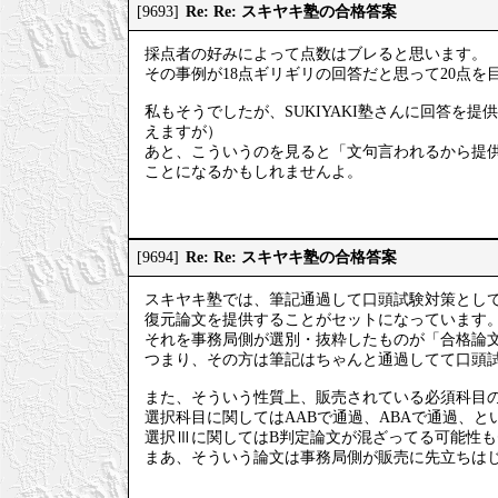
Re: Re: スキヤキ塾の合格答案
[9693]
採点者の好みによって点数はブレると思います。
その事例が18点ギリギリの回答だと思って20点
私もそうでしたが、SUKIYAKI塾さんに回答を
えますが）
あと、こういうのを見ると「文句言われるから提
ことになるかもしれませんよ。
Re: Re: スキヤキ塾の合格答案
[9694]
スキヤキ塾では、筆記通過して口頭試験対策とし
復元論文を提供することがセットになっています
それを事務局側が選別・抜粋したものが「合格論
つまり、その方は筆記はちゃんと通過してて口頭
また、そういう性質上、販売されている必須科目
選択科目に関してはAABで通過、ABAで通過、
選択Ⅲに関してはB判定論文が混ざってる可能性
まあ、そういう論文は事務局側が販売に先立ちは