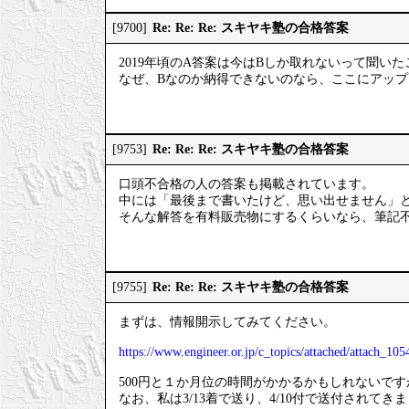
Re: Re: Re: スキヤキ塾の合格答案
[9700]
2019年頃のA答案は今はBしか取れないって聞い
なぜ、Bなのか納得できないのなら、ここにアッ
Re: Re: Re: スキヤキ塾の合格答案
[9753]
口頭不合格の人の答案も掲載されています。
中には「最後まで書いたけど、思い出せません」
そんな解答を有料販売物にするくらいなら、筆記
Re: Re: Re: スキヤキ塾の合格答案
[9755]
まずは、情報開示してみてください。
https://www.engineer.or.jp/c_topics/attached/attach_105
500円と１か月位の時間がかかるかもしれないで
なお、私は3/13着で送り、4/10付で送付されてき