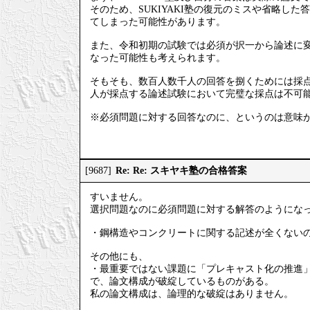
そのため、SUKIYAKI塾の復元のミスや省略し
てしまった可能性があります。
また、令和初期の試験では必須が択一から論述に
なった可能性も考えられます。
そもそも、数百人数千人の回答を捌くためには採点
人が採点する論述試験において完璧な採点は不可
※必須問題に対する回答なのに、というのは意味
Re: Re: スキヤキ塾の合格答案
[9687]
すいません。
選択問題なのに必須問題に対する解答のようにな
・鋼構造やコンクリートに関する記述が全くない
その他にも、
・最重要ではない課題に「プレキャスト化の推進
で、論文構成が破綻しているものがある。
私の論文構成は、論理的な破綻はありません。