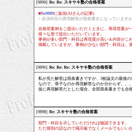
Re: Re: スキヤキ塾の合格答案
[9890]
■
No9889
に返信(AIさんの記事)
> 必須科目の再現解答が箇条書きになっています
合格答案例をご提出いただくときに、再現答案が
様々な形で提出いただいています。
事例が多い部門・科目は再現度が高い＆内容がこ
掲載していますが、事例が少ない部門・科目は、
Re: Re: Re: スキヤキ塾の合格答案
[9896]
私が見た解答は箇条書きですが、3枚論文の最後の
なので、骨子なのか再現解答なのか分からず。。
仮に再現解答だとした場合、全部箇条書きでも合
Re: スキヤキ塾の合格答案
[9898]
部門・科目を示していただければ確認できます。
ただ個別の話なので掲示板でなくメールでもいい