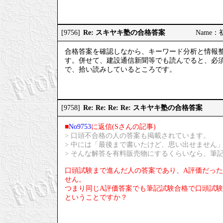
Re: スキヤキ塾の合格答案
[9756]
Name：初
合格答案を確認しなから、キーワード分析と情報
す。併せて、建設通信新聞等でも読んでると、必須1&#
で、拾い読みしているところです。
Re: Re: Re: Re: スキヤキ塾の合格答案
[9758]
■
No9753
に返信(Sさんの記事)
> 口頭不合格の人の答案も掲載されています。
> 中には「最後まで書いたけど、思い出せません
> そんな解答を有料販売物にするくらいなら、筆
口頭試験まで進んだ人の答案であり、A評価だっ
せん。
つまり同じA評価答案でも筆記試験合格で口頭試
ということですか？