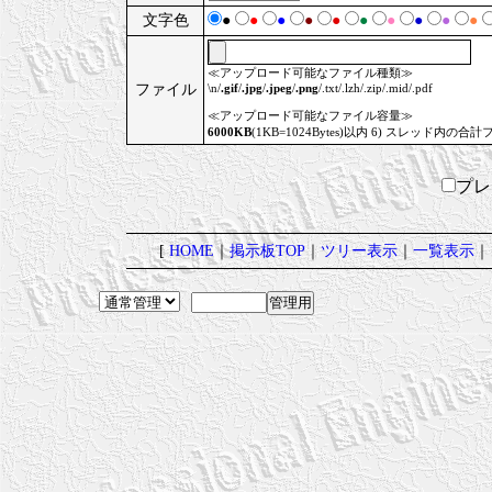
文字色
●
●
●
●
●
●
●
●
●
●
≪アップロード可能なファイル種類≫
ファイル
\n/
.gif
/
.jpg
/
.jpeg
/
.png
/.txt/.lzh/.zip/.mid/.pdf
≪アップロード可能なファイル容量≫
6000KB
(1KB=1024Bytes)以内 6) スレッド内の合計
プ
[
HOME
｜
掲示板TOP
｜
ツリー表示
｜
一覧表示
｜