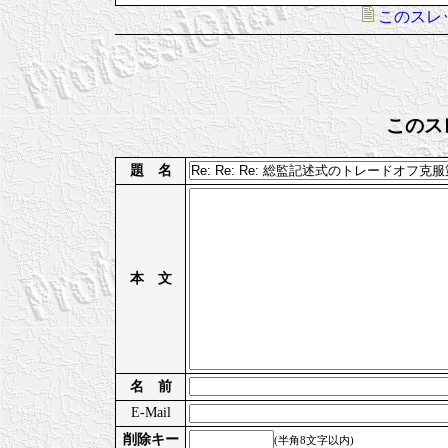
このスレ
このス
題 名
本 文
名 前
E-Mail
削除キー
(半角8文字以内)