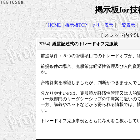
掲示板for
[
HOME
｜
掲示板TOP
｜
ツリー表示
｜
一覧表示
｜
[ スレッド内全5レ
総監記述式のトレードオフ克服策
[9764]
前提条件：５つの管理項目でのトレードオフが、
前提条件の場合、克服策は経済性管理及び人的資
か。
合格答案を確認しましたが、判断がつきませんで
分かりやすいのは、克服策が経済性管理又は人的
（一般部門のリーダシーシップの中庸案に近いの
一方、講義やネットなどから得られる情報では、
す。
トレードオフ克服事例とともに考えをご教示して