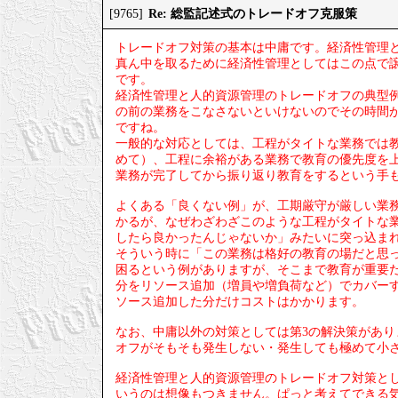
Re: 総監記述式のトレードオフ克服策
[9765]
トレードオフ対策の基本は中庸です。経済性管理
真ん中を取るために経済性管理としてはこの点で
です。
経済性管理と人的資源管理のトレードオフの典型
の前の業務をこなさないといけないのでその時間
ですね。
一般的な対応としては、工程がタイトな業務では
めて）、工程に余裕がある業務で教育の優先度を
業務が完了してから振り返り教育をするという手
よくある「良くない例」が、工期厳守が厳しい業
かるが、なぜわざわざこのような工程がタイトな
したら良かったんじゃないか」みたいに突っ込ま
そういう時に「この業務は格好の教育の場だと思
困るという例がありますが、そこまで教育が重要
分をリソース追加（増員や増負荷など）でカバー
ソース追加した分だけコストはかかります。
なお、中庸以外の対策としては第3の解決策があ
オフがそもそも発生しない・発生しても極めて小
経済性管理と人的資源管理のトレードオフ対策と
いうのは想像もつきません。ぱっと考えてできる