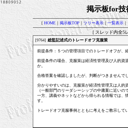
掲示板for
[
HOME
｜
掲示板TOP
｜
ツリー表示
｜
一覧表示
｜
[ スレッド内全5レ
総監記述式のトレードオフ克服策
[9764]
前提条件：５つの管理項目でのトレードオフが、
前提条件の場合、克服策は経済性管理及び人的資
か。
合格答案を確認しましたが、判断がつきませんで
分かりやすいのは、克服策が経済性管理又は人的
（一般部門のリーダシーシップの中庸案に近いの
一方、講義やネットなどから得られる情報では、
す。
トレードオフ克服事例とともに考えをご教示して