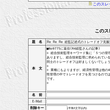
このスレ
このス
題 名
本 文
名 前
E-Mail
削除キー
(半角8文字以内)