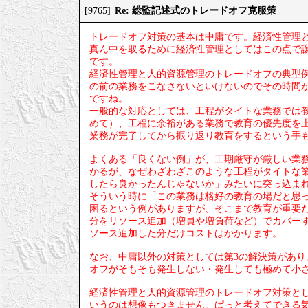
Re: 総監記述式のトレードオフ克服策
[9765]
トレードオフ対策の基本は中庸です。経済性管理
真ん中を取るために経済性管理としてはこの点で
です。
経済性管理と人的資源管理のトレードオフの典型
の前の業務をこなさないといけないのでその時間
ですね。
一般的な対応としては、工程がタイトな業務では
めて）、工程に余裕がある業務で教育の優先度を
業務が完了してから振り返り教育をするという手
よくある「良くない例」が、工期厳守が厳しい業
かるが、なぜわざわざこのような工程がタイトな
したら良かったんじゃないか」みたいに突っ込ま
そういう時に「この業務は格好の教育の場だと思
困るという例がありますが、そこまで教育が重要
分をリソース追加（増員や増負荷など）でカバー
ソース追加した分だけコストはかかります。
なお、中庸以外の対策としては第3の解決策があ
オフがそもそも発生しない・発生しても極めて小
経済性管理と人的資源管理のトレードオフ対策と
いうのは想像もつきません。ぱっと考えてできる