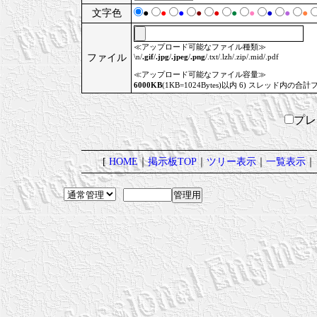
文字色
●
●
●
●
●
●
●
●
●
●
≪アップロード可能なファイル種類≫
ファイル
\n/
.gif
/
.jpg
/
.jpeg
/
.png
/.txt/.lzh/.zip/.mid/.pdf
≪アップロード可能なファイル容量≫
6000KB
(1KB=1024Bytes)以内 6) スレッド内の合計
プ
[
HOME
｜
掲示板TOP
｜
ツリー表示
｜
一覧表示
｜