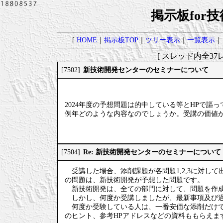
掲示板for
[
HOME
｜
掲示板TOP
｜
ツリー表示
｜
一覧表示
｜
[ スレッド内全37レ
新技術開発センターのセミナーについて
[7502]
2024年度の予想問題は的中している等とHPで
例年どのような内容なのでしょうか。受講の価値
Re: 新技術開発センターのセミナーについて
[7504]
受講した場合、添削課題が各問題1,2,3に対し
の問題は、新技術開発が予想した問題です。
新技術開発は、全ての部門に対して、問題を作成
しかし、何度か受講しましたが、最新事項及び過
何度か受験している人は、一番安価な添削だけで
のヒント、参考HPアドレスなどの資料ももらえま