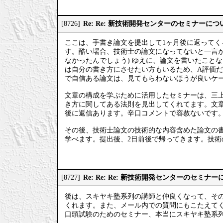
Re: Re: 新技術開発センターのセミナーにつ
[8726]
ここは、手書き論文を提出して1ヶ月後に返って
す。酷い場合、技術士の論文になってないと一言
なかったんでしょう) ゆえに、論文を書いたこと
は自分の書き方にさせたい方もいるため、A評価だ
で自信ある論文は、見てもらわないほうが良いケ
文章の構成を学ぶために活用したセミナーは、三
き方に関してある法則を見出してくれてます。文
後に返信あります。辛口コメントで容赦ないです
その後、技術士論文の技術的な内容含めた論文の書き
学べます。提出後、2日前後で帰ってきます。技
Re: Re: Re: 新技術開発センターのセミナ
[8727]
後は、スキヤキ塾系列の講師と仲良くなって、そ
くれます。また、メール内での質問にもこたえて
口頭試験のためのセミナー、本当にスキヤキ塾系