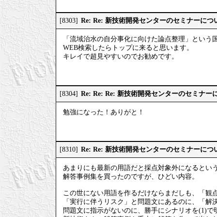
Re: Re: 新技術開発センターのセミナーにつ
[8303]
「流域治水の自分事化に向けた論点整理」という
WEB検索したらトップに来ると思います。
キレイで超見やすいのでお勧めです。
Re: Re: Re: 新技術開発センターのセミナ
[8304]
勉強になった！ありがと！
Re: Re: 新技術開発センターのセミナーにつ
[8310]
あまりにも最新の用語だと採点対象外になるとい
解答事例集を買ったのですが、ひどい内容。
この世にない用語を作るだけならまだしも、「観
「実行に伴うリスク」と問題文にあるのに、「解
問題文に指示がないのに、勝手にシナリオを(1)で