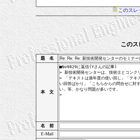
このスレ
このス
題 名
本 文
名 前
E-Mail