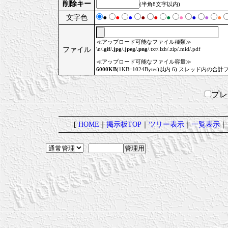
削除キー
(半角8文字以内)
文字色
●
●
●
●
●
●
●
●
●
●
≪アップロード可能なファイル種類≫
ファイル
\n/
.gif
/
.jpg
/
.jpeg
/
.png
/.txt/.lzh/.zip/.mid/.pdf
≪アップロード可能なファイル容量≫
6000KB
(1KB=1024Bytes)以内 6) スレッド内の合計
プ
[
HOME
｜
掲示板TOP
｜
ツリー表示
｜
一覧表示
｜