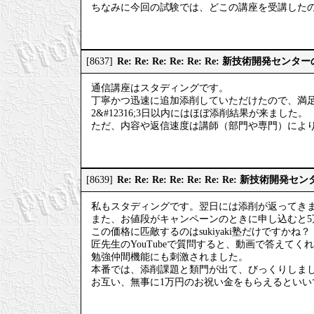
ちなみに今回の試験では、どこの講座を受講した
Re: Re: Re: Re: Re: Re: 新技術開発
[8637]
通信講座はスタディングです。
丁寧かつ迅速に追加添削していただけたので、満
2&#12316;3日以内にはほぼ添削結果が来ました。
ただ、内容や返信速度は講師（部門や専門）によ
Re: Re: Re: Re: Re: Re: Re: 新技
[8639]
私もスタディングです。翌日には添削が返ってき
また、お値段がキャンペーンのときに申し込むと5
この価格に匹敵するのはsukiyaki塾だけですかね？
匠先生のYouTubeで質問すると、動画で答えて
勉強仲間機能にも刺激されました。
本番では、添削課題と類門が出て、びっくりしま
お互い、無事に1万円のお祝い金をもらえるといい