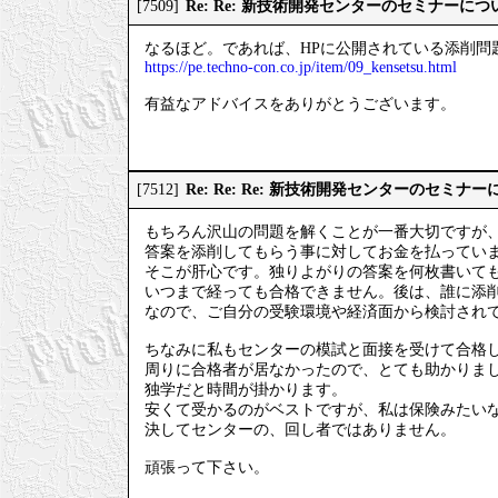
Re: Re: 新技術開発センターのセミナーにつ
[7509]
なるほど。であれば、HPに公開されている添削問
https://pe.techno-con.co.jp/item/09_kensetsu.html
有益なアドバイスをありがとうございます。
Re: Re: Re: 新技術開発センターのセミナ
[7512]
もちろん沢山の問題を解くことが一番大切ですが
答案を添削してもらう事に対してお金を払ってい
そこが肝心です。独りよがりの答案を何枚書いて
いつまで経っても合格できません。後は、誰に添
なので、ご自分の受験環境や経済面から検討され
ちなみに私もセンターの模試と面接を受けて合格
周りに合格者が居なかったので、とても助かりま
独学だと時間が掛かります。
安くて受かるのがベストですが、私は保険みたい
決してセンターの、回し者ではありません。
頑張って下さい。