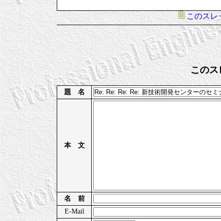
このスレ
このス
題 名
本 文
名 前
E-Mail