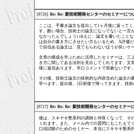
Re: Re: 新技術開発センターのセミナーにつ
[8726]
ここは、手書き論文を提出して1ヶ月後に返って
す。酷い場合、技術士の論文になってないと一言
なかったんでしょう) ゆえに、論文を書いたこと
は自分の書き方にさせたい方もいるため、A評価だ
で自信ある論文は、見てもらわないほうが良いケ
文章の構成を学ぶために活用したセミナーは、三
き方に関してある法則を見出してくれてます。文
後に返信あります。辛口コメントで容赦ないです
その後、技術士論文の技術的な内容含めた論文の書き
学べます。提出後、2日前後で帰ってきます。技
Re: Re: Re: 新技術開発センターのセミナ
[8727]
後は、スキヤキ塾系列の講師と仲良くなって、そ
くれます。また、メール内での質問にもこたえて
口頭試験のためのセミナー、本当にスキヤキ塾系