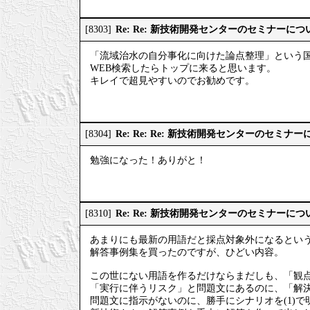
Re: Re: 新技術開発センターのセミナーにつ
[8303]
「流域治水の自分事化に向けた論点整理」という
WEB検索したらトップに来ると思います。
キレイで超見やすいのでお勧めです。
Re: Re: Re: 新技術開発センターのセミナ
[8304]
勉強になった！ありがと！
Re: Re: 新技術開発センターのセミナーにつ
[8310]
あまりにも最新の用語だと採点対象外になるとい
解答事例集を買ったのですが、ひどい内容。
この世にない用語を作るだけならまだしも、「観
「実行に伴うリスク」と問題文にあるのに、「解
問題文に指示がないのに、勝手にシナリオを(1)で