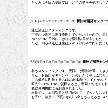
ちなみに今回の試験では、どこの講座を受講した
Re: Re: Re: Re: Re: Re: 新技術開発
[8637]
通信講座はスタディングです。
丁寧かつ迅速に追加添削していただけたので、満
2&#12316;3日以内にはほぼ添削結果が来ました。
ただ、内容や返信速度は講師（部門や専門）によ
Re: Re: Re: Re: Re: Re: Re: 新技
[8639]
私もスタディングです。翌日には添削が返ってき
また、お値段がキャンペーンのときに申し込むと5
この価格に匹敵するのはsukiyaki塾だけですかね？
匠先生のYouTubeで質問すると、動画で答えて
勉強仲間機能にも刺激されました。
本番では、添削課題と類門が出て、びっくりしま
お互い、無事に1万円のお祝い金をもらえるといい