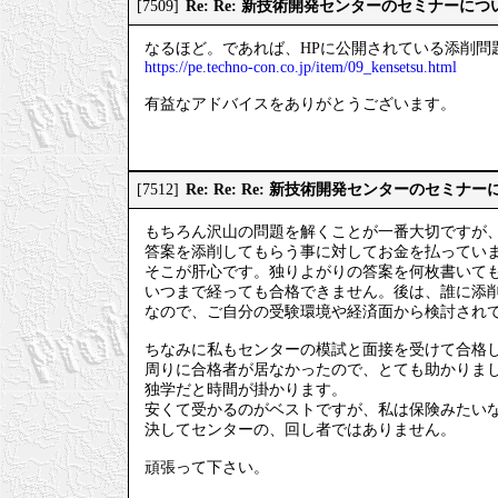
Re: Re: 新技術開発センターのセミナーにつ
[7509]
なるほど。であれば、HPに公開されている添削問
https://pe.techno-con.co.jp/item/09_kensetsu.html
有益なアドバイスをありがとうございます。
Re: Re: Re: 新技術開発センターのセミナ
[7512]
もちろん沢山の問題を解くことが一番大切ですが
答案を添削してもらう事に対してお金を払ってい
そこが肝心です。独りよがりの答案を何枚書いて
いつまで経っても合格できません。後は、誰に添
なので、ご自分の受験環境や経済面から検討され
ちなみに私もセンターの模試と面接を受けて合格
周りに合格者が居なかったので、とても助かりま
独学だと時間が掛かります。
安くて受かるのがベストですが、私は保険みたい
決してセンターの、回し者ではありません。
頑張って下さい。