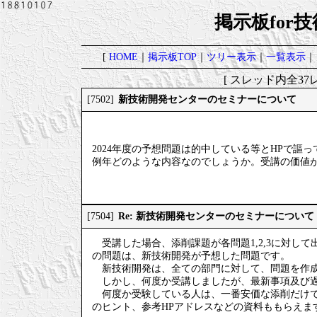
掲示板for
[
HOME
｜
掲示板TOP
｜
ツリー表示
｜
一覧表示
｜
[ スレッド内全37レ
新技術開発センターのセミナーについて
[7502]
2024年度の予想問題は的中している等とHPで
例年どのような内容なのでしょうか。受講の価値
Re: 新技術開発センターのセミナーについて
[7504]
受講した場合、添削課題が各問題1,2,3に対し
の問題は、新技術開発が予想した問題です。
新技術開発は、全ての部門に対して、問題を作成
しかし、何度か受講しましたが、最新事項及び過
何度か受験している人は、一番安価な添削だけで
のヒント、参考HPアドレスなどの資料ももらえま