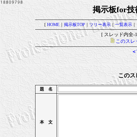
掲示板for
[
HOME
｜
掲示板TOP
｜
ツリー表示
｜
一覧表示
｜
[ スレッド内全-1レ
このスレ
＜
このス
題 名
本 文