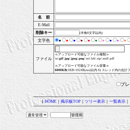
名 前
E-Mail
削除キー
(半角8文字以内)
文字色
●
●
●
●
●
●
●
●
●
●
≪アップロード可能なファイル種類≫
ファイル
\n/
.gif
/
.jpg
/
.jpeg
/
.png
/.txt/.lzh/.zip/.mid/.pdf
≪アップロード可能なファイル容量≫
6000KB
(1KB=1024Bytes)以内 6) スレッド内の合計
プ
[
HOME
｜
掲示板TOP
｜
ツリー表示
｜
一覧表示
｜