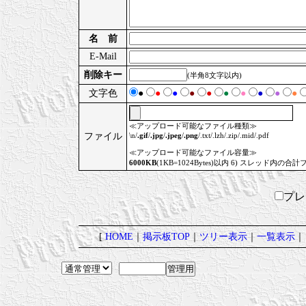
名 前
E-Mail
削除キー
(半角8文字以内)
文字色
●
●
●
●
●
●
●
●
●
●
≪アップロード可能なファイル種類≫
ファイル
\n/
.gif
/
.jpg
/
.jpeg
/
.png
/.txt/.lzh/.zip/.mid/.pdf
≪アップロード可能なファイル容量≫
6000KB
(1KB=1024Bytes)以内 6) スレッド内の合計
プ
[
HOME
｜
掲示板TOP
｜
ツリー表示
｜
一覧表示
｜