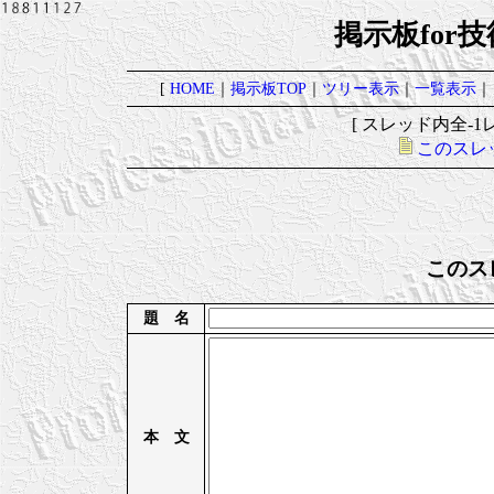
掲示板for
[
HOME
｜
掲示板TOP
｜
ツリー表示
｜
一覧表示
｜
[ スレッド内全-1レ
このスレ
このス
題 名
本 文