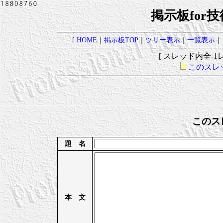
掲示板for
[
HOME
｜
掲示板TOP
｜
ツリー表示
｜
一覧表示
｜
[ スレッド内全-1レ
このスレ
このス
題 名
本 文