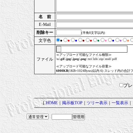
名 前
E-Mail
削除キー
(半角8文字以内)
文字色
●
●
●
●
●
●
●
●
●
●
≪アップロード可能なファイル種類≫
ファイル
\n/
.gif
/
.jpg
/
.jpeg
/
.png
/.txt/.lzh/.zip/.mid/.pdf
≪アップロード可能なファイル容量≫
6000KB
(1KB=1024Bytes)以内 6) スレッド内の合計
プ
[
HOME
｜
掲示板TOP
｜
ツリー表示
｜
一覧表示
｜