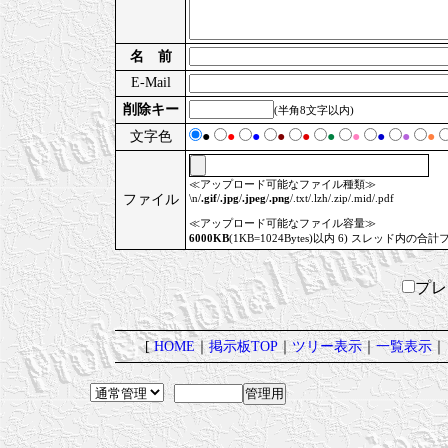
名 前
E-Mail
削除キー
(半角8文字以内)
文字色
●
●
●
●
●
●
●
●
●
●
≪アップロード可能なファイル種類≫
ファイル
\n/
.gif
/
.jpg
/
.jpeg
/
.png
/.txt/.lzh/.zip/.mid/.pdf
≪アップロード可能なファイル容量≫
6000KB
(1KB=1024Bytes)以内 6) スレッド内の合計
プ
[
HOME
｜
掲示板TOP
｜
ツリー表示
｜
一覧表示
｜