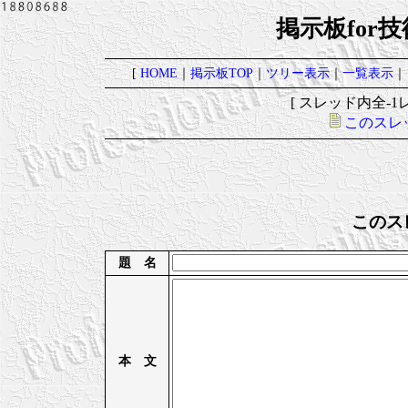
掲示板for
[
HOME
｜
掲示板TOP
｜
ツリー表示
｜
一覧表示
｜
[ スレッド内全-1レ
このスレ
このス
題 名
本 文