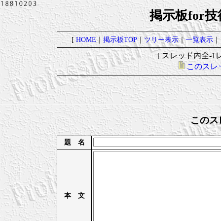
掲示板for
[
HOME
｜
掲示板TOP
｜
ツリー表示
｜
一覧表示
｜
[ スレッド内全-1レ
このスレ
このス
題 名
本 文