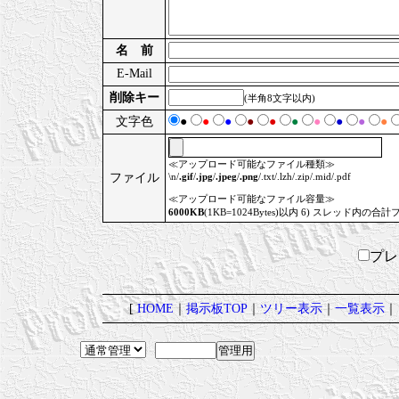
名 前
E-Mail
削除キー
(半角8文字以内)
文字色
●
●
●
●
●
●
●
●
●
●
≪アップロード可能なファイル種類≫
ファイル
\n/
.gif
/
.jpg
/
.jpeg
/
.png
/.txt/.lzh/.zip/.mid/.pdf
≪アップロード可能なファイル容量≫
6000KB
(1KB=1024Bytes)以内 6) スレッド内の合計
プ
[
HOME
｜
掲示板TOP
｜
ツリー表示
｜
一覧表示
｜