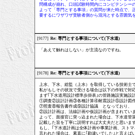
問構成が崩れ、口頭試験時間内にコンピテンシー
よって「専門とする事項」の質問が来た時点で、
要するにワザワザ受験者側から混沌とする雰囲気
Re: 専門とする事項について(下水道)
[9177]
「あえて触れはしない」が主流なのですね。
Re: 専門とする事項について(下水道)
[9178]
上水、下水、総監（上水）を取得している技術士
私がもしその状況で受ける場合は以下の作戦で対
まず｢下水道用設計標準歩掛表｣の管路施設実施設
①調査②設計計画③各種計算④耐震設計⑤設計図
⑦照査⑧報告書作成⑨設計協議 となっており、
②設計計画は、法線計画や仮設計画が含まれてい
よって、面接官に突っ込まれた場合は、下水道管渠
記載した旨を丁寧に説明すれば大丈夫だと思いま
もし、｢下水道計画は全体計画や事業計画、ストマ
言われた場合は、素直に｢勘違いでした｣と言えば