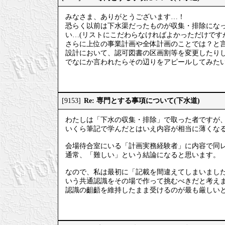
みなさま、ありがとうございます…！
恐らく以前は下水渠だったものが収集・排除にな
い…(リストにこだわらなければよかっただけです
さらに上位の事業計画や全体計画のことでは？と
設計において、認可図書の区画割等を変更したり
でなにか言われたらその辺りをアピールしてみた
Re: 専門とする事項について(下水道)
[9153]
わたしは「下水の収集・排除」で取った者ですが
いくら筆記で学んだとはいえ内容が相当に薄くな
会場待合室にいる「計画実務経験者」に内容で同
通常、「難しい」という結論になると思います。
なので、私は最初に「記載を間違えてしまいまし
いう共通認識をその場で作って挑むべきだと考え
認識の齟齬を維持したまま受けるのが最も厳しい