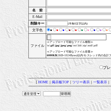
名 前
E-Mail
削除キー
(半角8文字以内)
文字色
●
●
●
●
●
●
●
●
●
●
≪アップロード可能なファイル種類≫
ファイル
\n/
.gif
/
.jpg
/
.jpeg
/
.png
/.txt/.lzh/.zip/.mid/.pdf
≪アップロード可能なファイル容量≫
6000KB
(1KB=1024Bytes)以内 6) スレッド内の合計
プ
[
HOME
｜
掲示板TOP
｜
ツリー表示
｜
一覧表示
｜