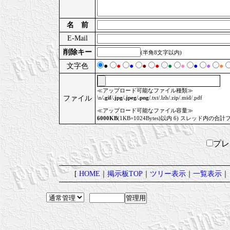
名 前
E-Mail
削除キー
(半角8文字以内)
文字色
●
●
●
●
●
●
●
●
●
●
≪アップロード可能なファイル種類≫
ファイル
\n/
.gif
/
.jpg
/
.jpeg
/
.png
/.txt/.lzh/.zip/.mid/.pdf
≪アップロード可能なファイル容量≫
6000KB
(1KB=1024Bytes)以内 6) スレッド内の合計
プ
[
HOME
｜
掲示板TOP
｜
ツリー表示
｜
一覧表示
｜