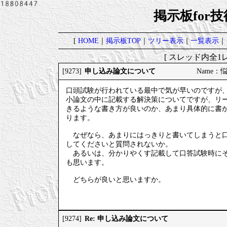
掲示板for
[
HOME
｜
掲示板TOP
｜
ツリー表示
｜
一覧表示
｜
[ スレッド内全1レ
申し込み論文について
[9273]
Name：悩め
口頭試験が行われている最中で気が早いのですが
小論文の中に記載する解決策についてですが、リ
きるような書き方が良いのか、あまり具体的に書
ります。
なぜなら、あまりにはっきりと書いてしまうと口
してくださいと質問されないか。
あるいは、分かりやくす記載して口答試験時にそ
も思います。
どちらが良いと思いますか。
Re: 申し込み論文について
[9274]