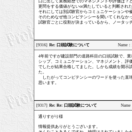
口に出して業務経歴でのマネジメントや評価は？と
更問をする価値がないor満たしていると判断され
それにしては別試験官からコミュニケーションや
そのためなぜ他コンピテンシーを聞いてくれなか
試験官ごとに役割が決まっているから、ノータッ
Re: 口頭試験について
[9316]
Name：
4年前ですが建設部門の道路科目の口頭試験で、
シップ、コミュニケーション、マネジメント、評
でしたが結果合格してました。しかも成績を開示
た。
したがってコンピテンシーのワードを使った直球
思います。
Re: Re: 口頭試験について
[9317]
Name
通りすがり様
情報提供ありがとうございます。
そんなことあるんですね。納得はされていました