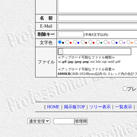
名 前
E-Mail
削除キー
(半角8文字以内)
文字色
●
●
●
●
●
●
●
●
●
●
≪アップロード可能なファイル種類≫
ファイル
\n/
.gif
/
.jpg
/
.jpeg
/
.png
/.txt/.lzh/.zip/.mid/.pdf
≪アップロード可能なファイル容量≫
6000KB
(1KB=1024Bytes)以内 6) スレッド内の合計
プ
[
HOME
｜
掲示板TOP
｜
ツリー表示
｜
一覧表示
｜