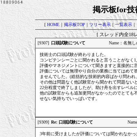
掲示板for
[
HOME
｜
掲示板TOP
｜
ツリー表示
｜
一覧表示
｜
[ スレッド内全18レ
口頭試験について
[9307]
Name：名無しの権
技術士の口頭試験が終わりました。
コンピテンシーごとに聞かれると言うことがなく
評価やマネジメントについて聞きますと直接的に
評価については無理やり自分の業務に当てはめて
ませんでした。(総括的な技術的内容ばかり問われ
その他は問題なく他試験官から聞かれて問題ない
22分程度で終了しましたが、助け舟を出すレベル
他の試験官からも追加更問がなかったのでとても
せない気持ちでいっぱいです。
Re: 口頭試験について
[9309]
Nam
3年前に受けましたが評価については聞かれなかっ