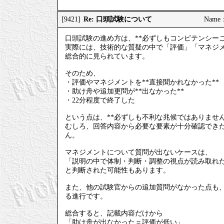
Re: 口頭試験について
[9421]
Name
口頭試験の進め方は、**必ずしもコンピテンシー
実際には、技術的な質疑の中で「評価」「マネジメ
総合的に見られています。
そのため、
・評価やマネジメントを**直接聞かれなかった**
・助け舟や追加更問が**出なかった**
・22分程度で終了した
という点は、**必ずしも不利な兆候ではありません
むしろ、回答内容から必要な要素が十分確認でき
ん。
マネジメントについて質問が出ないケースは、
「説明の中で体制・判断・調整の視点が読み取れ
と判断された可能性もあります。
また、他の試験官からの追加質問がなかった点も、
る進行です。
総合すると、記載内容だけから
「助け舟が出なかった＝評価が低い」