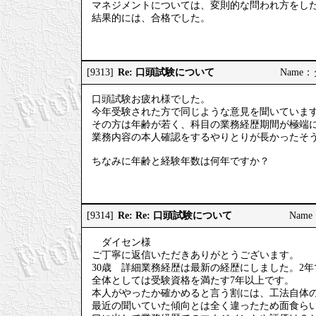
マネジメントについては、変則的な問われ方をし
結果的には、合格でした。
Re: 口頭試験について
[9313]
Name
口頭試験お疲れ様でした。
今年受験された方で同じような意見を聞いていま
その方は年齢が若く、科目の業務経歴期間が極端に
業務内容の本人確認をするやりとりが長かったそ
ちなみに年齢と経験年数は何年ですか？
Re: Re: 口頭試験について
[9314]
Name
ダイセン様
ご丁寧に返信いただきありがとうございます。
30歳 詳細業務経歴は最新の経歴にしました。2年
全体としては受験資格を満たす7年以上です。
本人がやったか確かめると言う割には、工法自体
最近の聞いていた傾向とは全く違ったため面食ら