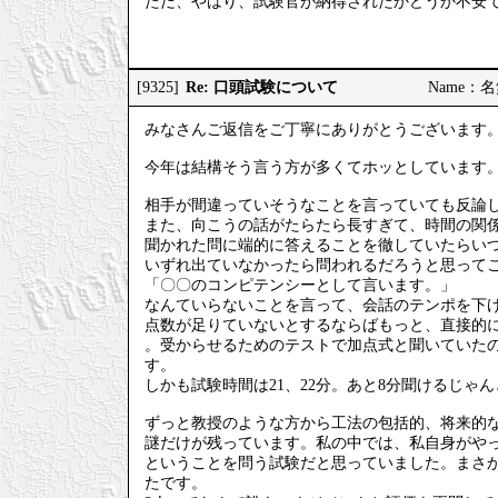
ただ、やはり、試験官が納得されたかどうか不安
Re: 口頭試験について
[9325]
Name：名無
みなさんご返信をご丁寧にありがとうございます
今年は結構そう言う方が多くてホッとしています
相手が間違っていそうなことを言っていても反論
また、向こうの話がたらたら長すぎて、時間の関
聞かれた問に端的に答えることを徹していたらい
いずれ出ていなかったら問われるだろうと思って
「〇〇のコンピテンシーとして言います。」
なんていらないことを言って、会話のテンポを下
点数が足りていないとするならばもっと、直接的
。受からせるためのテストで加点式と聞いていた
す。
しかも試験時間は21、22分。あと8分聞けるじゃ
ずっと教授のような方から工法の包括的、将来的
謎だけが残っています。私の中では、私自身がや
ということを問う試験だと思っていました。まさ
たです。