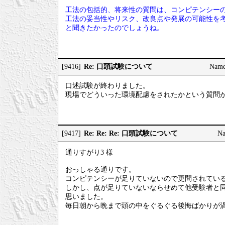
工法の包括的、将来性の質問は、コンピテンシー
工法の妥当性やリスク、改良点や発展の可能性を
と聞きたかったのでしょうね。
Re: 口頭試験について
[9416]
Nam
口述試験が終わりました。
現場でどういった環境配慮をされたかという質問
Re: Re: Re: 口頭試験について
[9417]
N
通りすがり3 様
おっしゃる通りです。
コンピテンシーが足りていないので更問されてい
しかし、点が足りていないならせめて他受験者と
思いました。
毎日朝から晩まで頭の中をぐるぐる後悔ばかりが