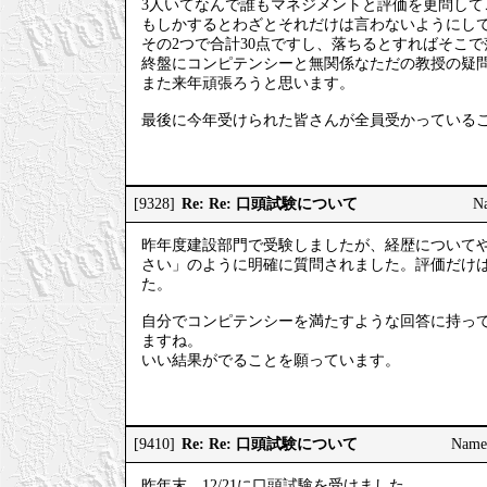
3人いてなんで誰もマネジメントと評価を更問して
もしかするとわざとそれだけは言わないようにし
その2つで合計30点ですし、落ちるとすればそこ
終盤にコンピテンシーと無関係なただの教授の疑
また来年頑張ろうと思います。
最後に今年受けられた皆さんが全員受かっている
Re: Re: 口頭試験について
[9328]
N
昨年度建設部門で受験しましたが、経歴について
さい」のように明確に質問されました。評価だけ
た。
自分でコンピテンシーを満たすような回答に持っ
ますね。
いい結果がでることを願っています。
Re: Re: 口頭試験について
[9410]
Na
昨年末、12/21に口頭試験を受けました。