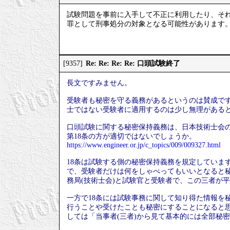
試験問題を事前に入手して不正に利用したり、そ
罪として刑事処分の対象となる可能性があります
Re: Re: Re: Re: 口頭試験終了
[9357]
長文ですみません。
受験者も秘密を守る義務があるというのは賛成です
士ではない受験者に適用するのは少し無理がある
口頭試験に関する秘密保持義務は、日本技術士会の
第18条の方が適切ではないでしょうか。
https://www.engineer.or.jp/c_topics/009/009327.html
18条は試験する側の秘密保持義務を規定していま
で、受験者だけは何をしゃべってもいいとなると
務局(技術士会)と試験官と受験者で、この三者が
一方で18条には試験事務に関して知り得た情報を
行うことや受けたことも秘密にすることになると
しては「当事者(三者)から見て基本的には全部秘