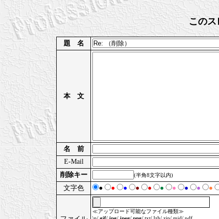
このス
題 名
本 文
名 前
E-Mail
削除キー
(半角8文字以内)
文字色
●
●
●
●
●
●
●
●
●
●
≪アップロード可能なファイル種類≫
ファイル
\n/
.gif
/
.jpg
/
.jpeg
/
.png
/.txt/.lzh/.zip/.mid/.pdf