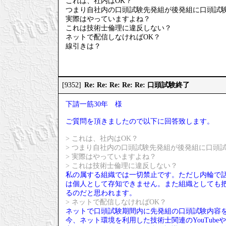
これは、社内はOK？
つまり自社内の口頭試験先発組が後発組に口頭試験
実際はやっていますよね？
これは技術士倫理に違反しない？
ネットで配信しなければOK？
線引きは？
Re: Re: Re: Re: Re: 口頭試験終了
[9352]
下請一筋30年 様
ご質問を頂きましたので以下に回答致します。
> これは、社内はOK？
> つまり自社内の口頭試験先発組が後発組に口頭
> 実際はやっていますよね？
> これは技術士倫理に違反しない？
私の属する組織では一切禁止です。ただし内輪で話
は個人として存知できません。また組織としても
るのだと思われます。
> ネットで配信しなければOK？
ネットで口頭試験期間内に先発組の口頭試験内容
今、ネット環境を利用した技術士関連のYouTub