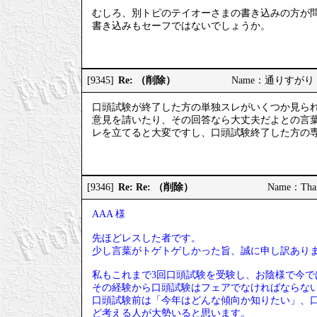
むしろ、別トピのテイオーさまの書き込みの方が
書き込みもセーフではないでしょうか。
Re: （削除）
[9345]
Name：通りすがり 202
口頭試験が終了した方の単独スレがいくつか見ら
意見を請いたり、その回答なら大丈夫だよとの言
レを立てると大変ですし、口頭試験終了した方の
Re: Re: （削除）
[9346]
Name：Than
AAA 様
先ほどレスした者です。
少し言葉がトゲトゲしかった旨、誠に申し訳あり
私もこれまで3回口頭試験を受験し、お陰様で今で
その経験から口頭試験はフェアでなければならな
口頭試験前は「今年はどんな傾向か知りたい」、
ど考える人が大勢いると思います。