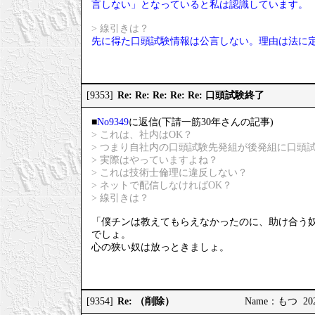
言しない」となっていると私は認識しています。
> 線引きは？
先に得た口頭試験情報は公言しない。理由は法に
Re: Re: Re: Re: Re: 口頭試験終了
[9353]
■
No9349
に返信(下請一筋30年さんの記事)
> これは、社内はOK？
> つまり自社内の口頭試験先発組が後発組に口頭
> 実際はやっていますよね？
> これは技術士倫理に違反しない？
> ネットで配信しなければOK？
> 線引きは？
「僕チンは教えてもらえなかったのに、助け合う奴らはずるい
でしょ。
心の狭い奴は放っときましょ。
Re: （削除）
[9354]
Name：もつ 2025/