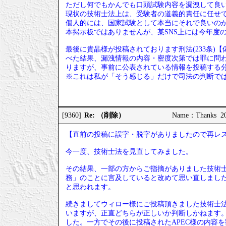
ただし何でもかんでも口頭試験内容を漏洩して良
現状の技術士法上は、受験者の道義的責任に任せ
個人的には、国家試験として本当にそれで良いの
本掲示板ではありませんが、某SNS上には今年度
最後に貴晶様が投稿されております刑法(233条
べた結果、漏洩情報の内容・密度次第では罪に問わ
りますが、事前に公表されている情報を投稿する
※これは私が「そう感じる」だけで司法の判断で
Re: （削除）
[9360]
Name：Thanks 202
【直前の投稿に誤字・脱字がありましたので再レ
今一度、技術士法を見直してみました。
その結果、一部の方からご指摘がありました技術士
務」のことに言及していると改めて思い直しまし
と思われます。
続きましてウィロー様にご投稿頂きました技術士法
いますが、正直どちらが正しいか判断しかねます
した。一方でその後に投稿されたAPEC様の内容