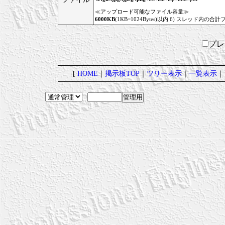
≪アップロード可能なファイル容量≫
6000KB
(1KB=1024Bytes)以内 6) スレッド内の合計
プ
[
HOME
｜
掲示板TOP
｜
ツリー表示
｜
一覧表示
｜