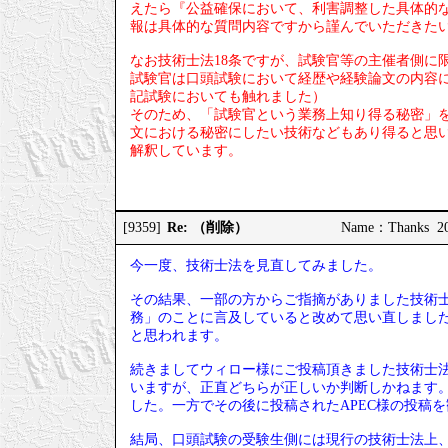
えたら『公益確保において、利害調整した具体的
報は具体的な質問内容ですから謹んでいただきた
なお技術士法18条ですが、試験官等の主催者側に
試験官は口頭試験において経歴や経験論文の内容
記試験においても触れました）
そのため、「試験官という業務上知り得る秘密」
文における秘密にしたい技術などもあり得ると思
解釈しています。
Re: （削除）
[9359]
Name：Thanks 202
今一度、技術士法を見直してみました。
その結果、一部の方からご指摘がありました技術士
務」のことに言及していると改めて思い直しまし
と思われます。
続きましてウィロー様にご投稿頂きました技術士法
いますが、正直どちらが正しいか判断しかねます
した。一方でその後に投稿されたAPEC様の投稿
結局、口頭試験の受験生側には現行の技術士法上