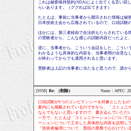
これは秘密保持契約(NDA)によく出てくる言い
らいあります。（ググれば出てきます）
たとえば、事前に当事者から開示された情報は秘
日本技術士会から広報されているので、口頭試験
ほかには、第三者経由で合法的もたらされている
の受験者から、こんな感じの試験内容だったよと
逆に、当事者から、こういう会話をした、こうい
わかるような具体的な内容を、当事者間の合意なし
が終わってからでも適用されると思います。
受験者は上記の当事者に当たると思うので、誰か
Re: （削除）
[9358]
Name：APEC 2025
口頭試験が6つのコンピテンシーを対象としたも
案内にも掲載されているのですから、「コミュニ
なんでもないと思いますので、書き込んでいただ
一方で、たとえば「コミュニケーションについて
ーションについて工夫した具体的な内容を説明し
『技術者倫理について、普段の業務で心がけてい