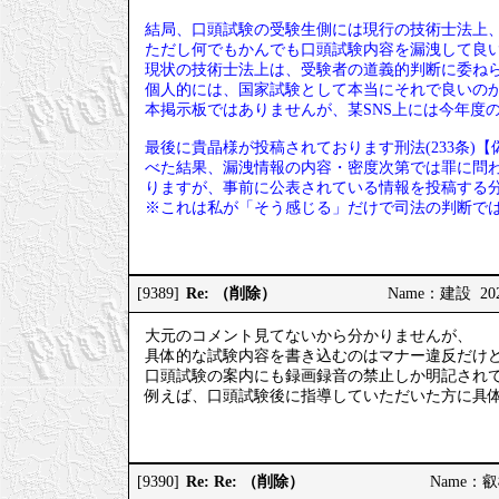
結局、口頭試験の受験生側には現行の技術士法上
ただし何でもかんでも口頭試験内容を漏洩して良
現状の技術士法上は、受験者の道義的判断に委ね
個人的には、国家試験として本当にそれで良いの
本掲示板ではありませんが、某SNS上には今年度
最後に貴晶様が投稿されております刑法(233条
べた結果、漏洩情報の内容・密度次第では罪に問わ
りますが、事前に公表されている情報を投稿する
※これは私が「そう感じる」だけで司法の判断で
Re: （削除）
[9389]
Name：建設 2026/
大元のコメント見てないから分かりませんが、
具体的な試験内容を書き込むのはマナー違反だけ
口頭試験の案内にも録画録音の禁止しか明記され
例えば、口頭試験後に指導していただいた方に具
Re: Re: （削除）
[9390]
Name：叡樹 