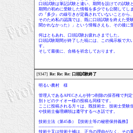
口頭試験は筆記試験と違い、期間を設けての試験
期間の初めに受験した情報を多少でも公開してし
の『多少』の線引きが定義されていないことから
そのため私の認識では、既に口頭試験を終えた受
聞かれなかった）」という情報さえも、その後に
何はともあれ、口頭試験お疲れさまでした。
口頭試験期間が終了した暁には、この掲示板で大
す。
そして最後に、合格を祈念しております。
Re: Re: Re: 口頭試験終了
[9347]
明るい農村 様
管理人であるAPECさんが持つ削除の採否権で判
別トピのテイオー様の投稿も同様です。
ここに投稿される方々は、既技術士、技術士受験
や技術士倫理綱領は遵守するべき話です。
技術士法（第45条）【技術士等の秘密保持義務】
-------------------------------------
技術士又は技術士補は、正当の理由がなく、その