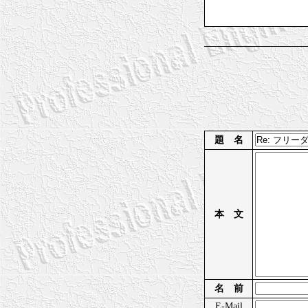
題 名
本 文
名 前
E-Mail