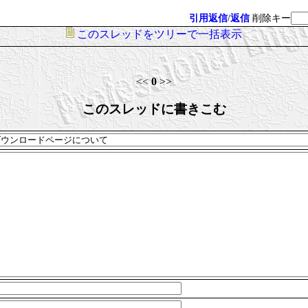
引用返信
/
返信
削除キー
このスレッドをツリーで一括表示
<<
0
>>
このスレッドに書きこむ