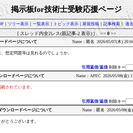
掲示板for技術士受験応援ページ
P
｜
ツリー表示
｜
一覧表示
｜
トピック表示
｜
新規投稿
｜
記事検索
｜
過
[ スレッド内全2レス(親記事-2 表示) ] <<
0
>>
ードページについて
Name：匿名 2026/05/07(木) 20:0
は、想定問題等は見れるのでしょうか。
引用返信
/
返信
削除キー
ダウンロードページについて
Name：APEC 2026/05/08(金) 11
掲載されています。
引用返信
/
返信
削除キー
フリーダウンロードページについて
Name：匿名 2026/05/08(金) 
りがとうございます。
！