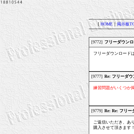
[
HOME
｜
掲示板TO
フリーダウンロ
[9772]
フリーダウンロード
Re: フリー
[9777]
練習問題がいくつか
Re: Re: 
[9779]
ご返信いただき、あ
購入させて頂きます