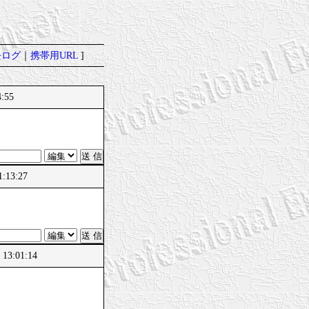
去ログ
｜
携帯用URL
]
4:55
:13:27
13:01:14