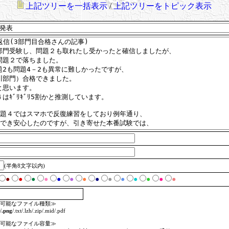
上記ツリーを一括表示
/
上記ツリーをトピック表示
(半角8文字以内)
●
●
●
●
●
●
●
●
●
●
●
●
●
●
可能なファイル種類≫
/
.png
/.txt/.lzh/.zip/.mid/.pdf
可能なファイル容量≫