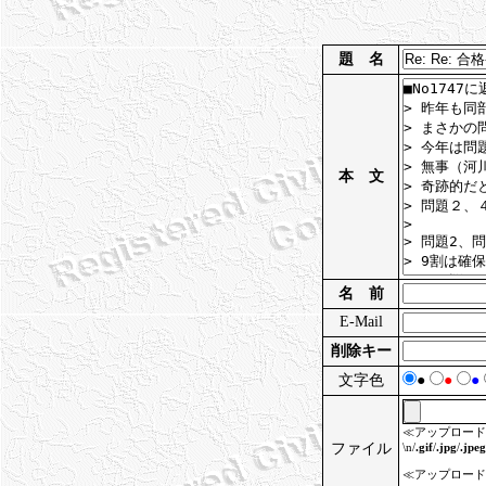
題 名
本 文
名 前
E-Mail
削除キー
文字色
●
●
●
≪アップロード
ファイル
\n/
.gif
/
.jpg
/
.jpeg
≪アップロード