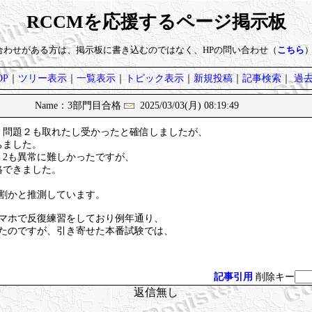
RCCMを応援するページ掲示板
い合わせがある方は、掲示板に書き込むのではなく、HPの問い合わせ（
こちら
P
｜
ツリー表示
｜
一覧表示
｜
トピック表示
｜
新規投稿
｜
記事検索
｜
過
Name：3部門目合格
2025/03/03(月) 08:19:49
、問題２も取れたし受かったと確信しましたが、
ちました。
－2も異常に難しかったですが、
格できました。
。
ﾘ5割かと推測しています。
スマホで反復練習をしており例年通り、
したのですが、引き寄せた本番試験では、
記事引用
削除キー
返信無し