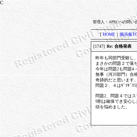
管理人・APECへの問
[
HOME
｜
掲示板TO
Re: 合格発表
[1747]
昨年も同部門受験し
まさかの問題２で落
今年は問題2も問題4
無事（河川部門）合
奇跡的だと思います
問題２、４はｷﾞﾘｷﾞ
問題2、問題４では
9割は確保でき安心
頭を悩めました。