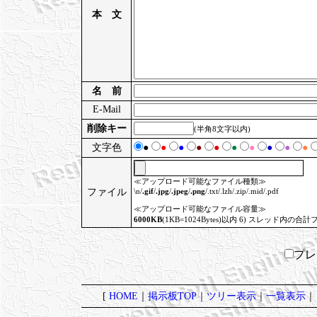
本 文
名 前
E-Mail
削除キー
(半角8文字以内)
文字色
●
●
●
●
●
●
●
●
●
●
≪アップロード可能なファイル種類≫
ファイル
\n/
.gif
/
.jpg
/
.jpeg
/
.png
/.txt/.lzh/.zip/.mid/.pdf
≪アップロード可能なファイル容量≫
6000KB
(1KB=1024Bytes)以内 6) スレッド内の合計
プ
[
HOME
｜
掲示板TOP
｜
ツリー表示
｜
一覧表示
｜