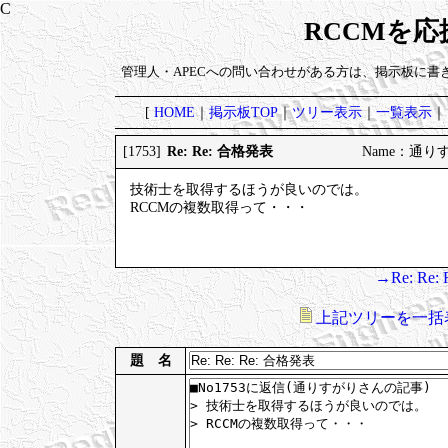
RCCMを
管理人・APECへの問い合わせがある方は、掲示板に書
[
HOME
｜
掲示板TOP
｜
ツリー表示
｜
一覧表示
｜
Re: Re: 合格発表
[1753]
Name：通りすがり
技術士を取得するほうが良いのでは。
RCCMの複数取得って・・・
→Re: Re
上記ツリーを一括
題 名